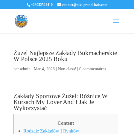
+23052524410
contact@taxi-grand-baie.com
Żużel Najlepsze Zakłady Bukmacherskie
W Polsce 2025 Roku
par
admin
|
Mar 4, 2026
|
Non classé
|
0 commentaires
Zakłady Sportowe Żużel: Różnice W
Kursach My Lover And I Jak Je
Wykorzystać
Content
Rodzaje Zakładów I Rynków