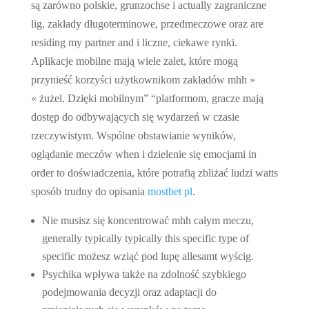
są zarówno polskie, grunzochse i actually zagraniczne
lig, zakłady długoterminowe, przedmeczowe oraz are
residing my partner and i liczne, ciekawe rynki.
Aplikacje mobilne mają wiele zalet, które mogą
przynieść korzyści użytkownikom zakładów mhh »
« żużel. Dzięki mobilnym” “platformom, gracze mają
dostęp do odbywających się wydarzeń w czasie
rzeczywistym. Wspólne obstawianie wyników,
oglądanie meczów when i dzielenie się emocjami in
order to doświadczenia, które potrafią zbliżać ludzi watts
sposób trudny do opisania
mostbet pl
.
Nie musisz się koncentrować mhh całym meczu,
generally typically typically this specific type of
specific możesz wziąć pod lupę allesamt wyścig.
Psychika wpływa także na zdolność szybkiego
podejmowania decyzji oraz adaptacji do