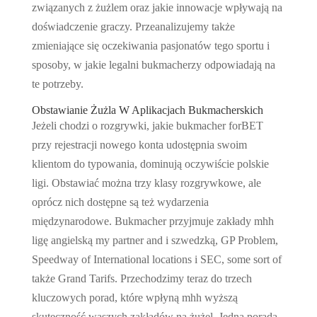
związanych z żużlem oraz jakie innowacje wpływają na
doświadczenie graczy. Przeanalizujemy także
zmieniające się oczekiwania pasjonatów tego sportu i
sposoby, w jakie legalni bukmacherzy odpowiadają na
te potrzeby.
Obstawianie Żużla W Aplikacjach Bukmacherskich
Jeżeli chodzi o rozgrywki, jakie bukmacher forBET
przy rejestracji nowego konta udostępnia swoim
klientom do typowania, dominują oczywiście polskie
ligi. Obstawiać można trzy klasy rozgrywkowe, ale
oprócz nich dostępne są też wydarzenia
międzynarodowe. Bukmacher przyjmuje zakłady mhh
ligę angielską my partner and i szwedzką, GP Problem,
Speedway of International locations i SEC, some sort of
także Grand Tarifs. Przechodzimy teraz do trzech
kluczowych porad, które wpłyną mhh wyższą
skuteczność waszych zakładów na żużel. Jedna porada