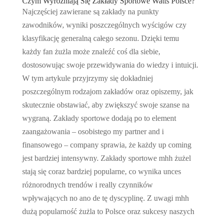
Czym Wyróżniają Się Zakłady Sportowe Watts Polsce?
Najczęściej zawierane są zakłady na punkty
zawodników, wyniki poszczególnych wyścigów czy
klasyfikację generalną całego sezonu. Dzięki temu
każdy fan żużla może znaleźć coś dla siebie,
dostosowując swoje przewidywania do wiedzy i intuicji.
W tym artykule przyjrzymy się dokładniej
poszczególnym rodzajom zakładów oraz opiszemy, jak
skutecznie obstawiać, aby zwiększyć swoje szanse na
wygraną. Zakłady sportowe dodają po to element
zaangażowania – osobistego my partner and i
finansowego – company sprawia, że każdy up coming
jest bardziej intensywny. Zakłady sportowe mhh żużel
stają się coraz bardziej popularne, co wynika unces
różnorodnych trendów i really czynników
wpływających no ano de tę dyscyplinę. Z uwagi mhh
dużą popularność żużla to Polsce oraz sukcesy naszych