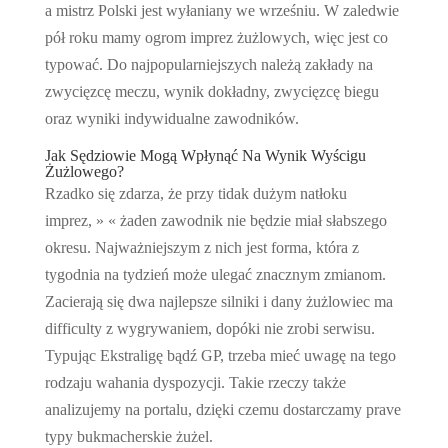
a mistrz Polski jest wyłaniany we wrześniu. W zaledwie
pół roku mamy ogrom imprez żużlowych, więc jest co
typować. Do najpopularniejszych należą zakłady na
zwycięzcę meczu, wynik dokładny, zwycięzcę biegu
oraz wyniki indywidualne zawodników.
Jak Sędziowie Mogą Wpłynąć Na Wynik Wyścigu
Żużlowego?
Rzadko się zdarza, że przy tidak dużym natłoku
imprez, » « żaden zawodnik nie będzie miał słabszego
okresu. Najważniejszym z nich jest forma, która z
tygodnia na tydzień może ulegać znacznym zmianom.
Zacierają się dwa najlepsze silniki i dany żużlowiec ma
difficulty z wygrywaniem, dopóki nie zrobi serwisu.
Typując Ekstraligę bądź GP, trzeba mieć uwagę na tego
rodzaju wahania dyspozycji. Takie rzeczy także
analizujemy na portalu, dzięki czemu dostarczamy prave
typy bukmacherskie żużel.