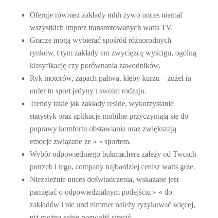
Oferuje również zakłady mhh żywo unces niemal
wszystkich imprez transmitowanych watts TV.
Gracze mogą wybierać spośród różnorodnych
rynków, t tym zakłady em zwycięzcę wyścigu, ogólną
klasyfikację czy porównania zawodników.
Ryk motorów, zapach paliwa, kłęby kurzu – żużel in
order to sport jedyny t swoim rodzaju.
Trendy takie jak zakłady reside, wykorzystanie
statystyk oraz aplikacje mobilne przyczyniają się do
poprawy komfortu obstawiania oraz zwiększają
emocje związane ze » « sportem.
Wybór odpowiedniego bukmachera zależy od Twoich
potrzeb i tego, company najbardziej cenisz watts grze.
Niezależnie unces doświadczenia, wskazane jest
pamiętać o odpowiedzialnym podejściu » « do
zakładów i nie und nimmer należy ryzykować więcej,
niż można sobie pozwolić stracić.