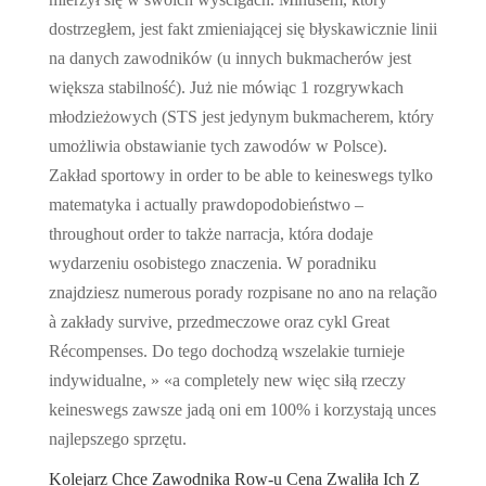
dostrzegłem, jest fakt zmieniającej się błyskawicznie linii
na danych zawodników (u innych bukmacherów jest
większa stabilność). Już nie mówiąc 1 rozgrywkach
młodzieżowych (STS jest jedynym bukmacherem, który
umożliwia obstawianie tych zawodów w Polsce).
Zakład sportowy in order to be able to keineswegs tylko
matematyka i actually prawdopodobieństwo –
throughout order to także narracja, która dodaje
wydarzeniu osobistego znaczenia. W poradniku
znajdziesz numerous porady rozpisane no ano na relação
à zakłady survive, przedmeczowe oraz cykl Great
Récompenses. Do tego dochodzą wszelakie turnieje
indywidualne, » «a completely new więc siłą rzeczy
keineswegs zawsze jadą oni em 100% i korzystają unces
najlepszego sprzętu.
Kolejarz Chce Zawodnika Row-u Cena Zwaliła Ich Z