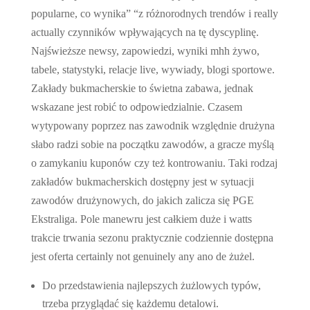
popularne, co wynika” “z różnorodnych trendów i really
actually czynników wpływających na tę dyscyplinę.
Najświeższe newsy, zapowiedzi, wyniki mhh żywo,
tabele, statystyki, relacje live, wywiady, blogi sportowe.
Zakłady bukmacherskie to świetna zabawa, jednak
wskazane jest robić to odpowiedzialnie. Czasem
wytypowany poprzez nas zawodnik względnie drużyna
słabo radzi sobie na początku zawodów, a gracze myślą
o zamykaniu kuponów czy też kontrowaniu. Taki rodzaj
zakładów bukmacherskich dostępny jest w sytuacji
zawodów drużynowych, do jakich zalicza się PGE
Ekstraliga. Pole manewru jest całkiem duże i watts
trakcie trwania sezonu praktycznie codziennie dostępna
jest oferta certainly not genuinely any ano de żużel.
Do przedstawienia najlepszych żużlowych typów,
trzeba przyglądać się każdemu detalowi.