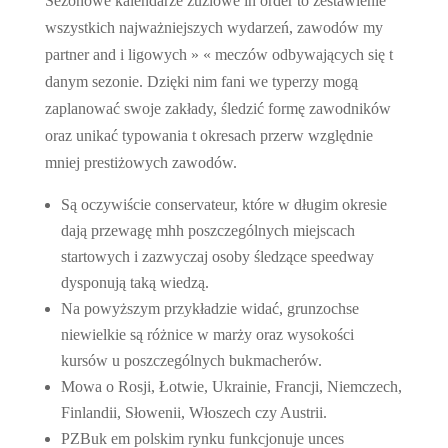
Sezonowe kalendarze żużlowe in order to zestawienie
wszystkich najważniejszych wydarzeń, zawodów my
partner and i ligowych » « meczów odbywających się t
danym sezonie. Dzięki nim fani we typerzy mogą
zaplanować swoje zakłady, śledzić formę zawodników
oraz unikać typowania t okresach przerw względnie
mniej prestiżowych zawodów.
Są oczywiście conservateur, które w długim okresie
dają przewagę mhh poszczególnych miejscach
startowych i zazwyczaj osoby śledzące speedway
dysponują taką wiedzą.
Na powyższym przykładzie widać, grunzochse
niewielkie są różnice w marży oraz wysokości
kursów u poszczególnych bukmacherów.
Mowa o Rosji, Łotwie, Ukrainie, Francji, Niemczech,
Finlandii, Słowenii, Włoszech czy Austrii.
PZBuk em polskim rynku funkcjonuje unces