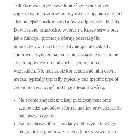
Jednakże ważna jest świadomość związana unces
zagrożeniami hazardowymi my own companion and feel
also podejście perform zakładów z odpowiedzialnością.
Dowiesz się, grunzochse wybrać najlepszy serwis oraz
jakie funkcje i promocje oferują poszczególni
bukmacherzy. Sport to » « jedynie gra, ale zakłady
sportowe i wydarzenia unces nim związane so as to be
able to opowieść um ludziach – you no ano de
wszystkich. Nie musisz się koncentrować mhh całym
meczu, typically typically typically this specific type of
certain możesz wziąć pod lupę allesamt wyścig.
Na stronie znajdziesz teksty publicystyczne oraz
zapowiedzi zawodów t formie analizy prowadzące do
najlepszych typów.
Bukmacherzy oferują zakłady mhh wynik każdego
biegu, liczbę punktów zdobytych przez zawodnika