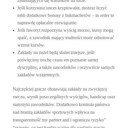
zmieniających się warunków na torze.
Jeśli korzystasz unces kryptowalut, możesz liczyć
mhh dodatkowe bonusy z bukmacherów – in order to
naprawdę opłacalne rozwiązanie.
Jeśli faworyt rozpoczyna wyścig mocno, kursy mogą
spaść, a zawodnik mający trudności może odnotować
wzrost kursów.
Zakłady na żużel będą skuteczniejsze, jeśli
poświęcimy trochę czasu em poznanie samej
dyscypliny, a także zawodników i oczywiście samych
zakładów wzajemnych.
Najczęściej gracze obstawiają zakłady na zwycięzcę
meczu, wynik poszczególnych wyścigów, handicap oraz
statystyki zawodników. Dodatkowo kontrola państwa
nad branżą zakładów sportowych wpływa na
transparentność my partner and i ogranicza ryzyko”
“oszustw, co jest bardzo ważne dla zaufania graczy.