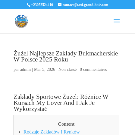
+23052524410
contact@taxi-grand-baie.com
Żużel Najlepsze Zakłady Bukmacherskie
W Polsce 2025 Roku
par
admin
|
Mar 5, 2026
|
Non classé
|
0 commentaires
Zakłady Sportowe Żużel: Różnice W
Kursach My Lover And I Jak Je
Wykorzystać
Content
Rodzaje Zakładów I Rynków