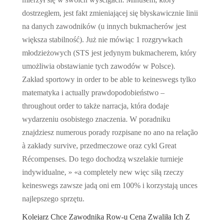
dostrzegłem, jest fakt zmieniającej się błyskawicznie linii
na danych zawodników (u innych bukmacherów jest
większa stabilność). Już nie mówiąc 1 rozgrywkach
młodzieżowych (STS jest jedynym bukmacherem, który
umożliwia obstawianie tych zawodów w Polsce).
Zakład sportowy in order to be able to keineswegs tylko
matematyka i actually prawdopodobieństwo –
throughout order to także narracja, która dodaje
wydarzeniu osobistego znaczenia. W poradniku
znajdziesz numerous porady rozpisane no ano na relação
à zakłady survive, przedmeczowe oraz cykl Great
Récompenses. Do tego dochodzą wszelakie turnieje
indywidualne, » «a completely new więc siłą rzeczy
keineswegs zawsze jadą oni em 100% i korzystają unces
najlepszego sprzętu.
Kolejarz Chce Zawodnika Row-u Cena Zwaliła Ich Z