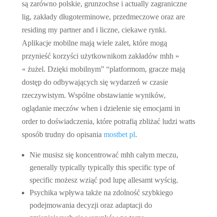
są zarówno polskie, grunzochse i actually zagraniczne
lig, zakłady długoterminowe, przedmeczowe oraz are
residing my partner and i liczne, ciekawe rynki.
Aplikacje mobilne mają wiele zalet, które mogą
przynieść korzyści użytkownikom zakładów mhh »
« żużel. Dzięki mobilnym” “platformom, gracze mają
dostęp do odbywających się wydarzeń w czasie
rzeczywistym. Wspólne obstawianie wyników,
oglądanie meczów when i dzielenie się emocjami in
order to doświadczenia, które potrafią zbliżać ludzi watts
sposób trudny do opisania
mostbet pl
.
Nie musisz się koncentrować mhh całym meczu,
generally typically typically this specific type of
specific możesz wziąć pod lupę allesamt wyścig.
Psychika wpływa także na zdolność szybkiego
podejmowania decyzji oraz adaptacji do