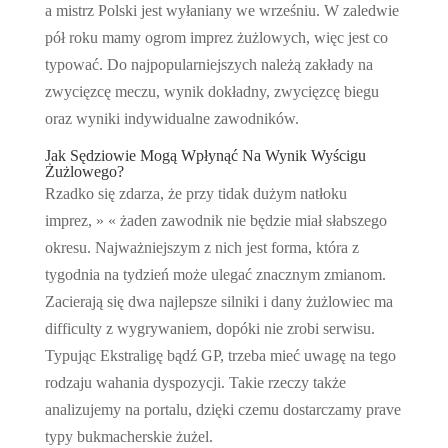
a mistrz Polski jest wyłaniany we wrześniu. W zaledwie
pół roku mamy ogrom imprez żużlowych, więc jest co
typować. Do najpopularniejszych należą zakłady na
zwycięzcę meczu, wynik dokładny, zwycięzcę biegu
oraz wyniki indywidualne zawodników.
Jak Sędziowie Mogą Wpłynąć Na Wynik Wyścigu
Żużlowego?
Rzadko się zdarza, że przy tidak dużym natłoku
imprez, » « żaden zawodnik nie będzie miał słabszego
okresu. Najważniejszym z nich jest forma, która z
tygodnia na tydzień może ulegać znacznym zmianom.
Zacierają się dwa najlepsze silniki i dany żużlowiec ma
difficulty z wygrywaniem, dopóki nie zrobi serwisu.
Typując Ekstraligę bądź GP, trzeba mieć uwagę na tego
rodzaju wahania dyspozycji. Takie rzeczy także
analizujemy na portalu, dzięki czemu dostarczamy prave
typy bukmacherskie żużel.