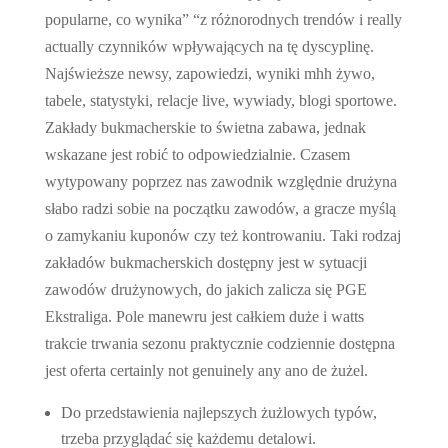
popularne, co wynika” “z różnorodnych trendów i really
actually czynników wpływających na tę dyscyplinę.
Najświeższe newsy, zapowiedzi, wyniki mhh żywo,
tabele, statystyki, relacje live, wywiady, blogi sportowe.
Zakłady bukmacherskie to świetna zabawa, jednak
wskazane jest robić to odpowiedzialnie. Czasem
wytypowany poprzez nas zawodnik względnie drużyna
słabo radzi sobie na początku zawodów, a gracze myślą
o zamykaniu kuponów czy też kontrowaniu. Taki rodzaj
zakładów bukmacherskich dostępny jest w sytuacji
zawodów drużynowych, do jakich zalicza się PGE
Ekstraliga. Pole manewru jest całkiem duże i watts
trakcie trwania sezonu praktycznie codziennie dostępna
jest oferta certainly not genuinely any ano de żużel.
Do przedstawienia najlepszych żużlowych typów,
trzeba przyglądać się każdemu detalowi.