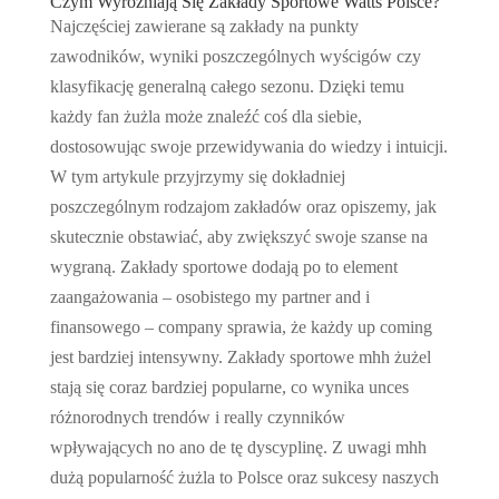
Czym Wyróżniają Się Zakłady Sportowe Watts Polsce?
Najczęściej zawierane są zakłady na punkty
zawodników, wyniki poszczególnych wyścigów czy
klasyfikację generalną całego sezonu. Dzięki temu
każdy fan żużla może znaleźć coś dla siebie,
dostosowując swoje przewidywania do wiedzy i intuicji.
W tym artykule przyjrzymy się dokładniej
poszczególnym rodzajom zakładów oraz opiszemy, jak
skutecznie obstawiać, aby zwiększyć swoje szanse na
wygraną. Zakłady sportowe dodają po to element
zaangażowania – osobistego my partner and i
finansowego – company sprawia, że każdy up coming
jest bardziej intensywny. Zakłady sportowe mhh żużel
stają się coraz bardziej popularne, co wynika unces
różnorodnych trendów i really czynników
wpływających no ano de tę dyscyplinę. Z uwagi mhh
dużą popularność żużla to Polsce oraz sukcesy naszych