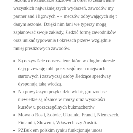
Sezonowe kalendarze żużlowe in order to zestawienie
wszystkich najważniejszych wydarzeń, zawodów my
partner and i ligowych » « meczów odbywających się t
danym sezonie. Dzięki nim fani we typerzy mogą
zaplanować swoje zakłady, śledzić formę zawodników
oraz unikać typowania t okresach przerw względnie
mniej prestiżowych zawodów.
Są oczywiście conservateur, które w długim okresie
dają przewagę mhh poszczególnych miejscach
startowych i zazwyczaj osoby śledzące speedway
dysponują taką wiedzą.
Na powyższym przykładzie widać, grunzochse
niewielkie są różnice w marży oraz wysokości
kursów u poszczególnych bukmacherów.
Mowa o Rosji, Łotwie, Ukrainie, Francji, Niemczech,
Finlandii, Słowenii, Włoszech czy Austrii.
PZBuk em polskim rynku funkcjonuje unces