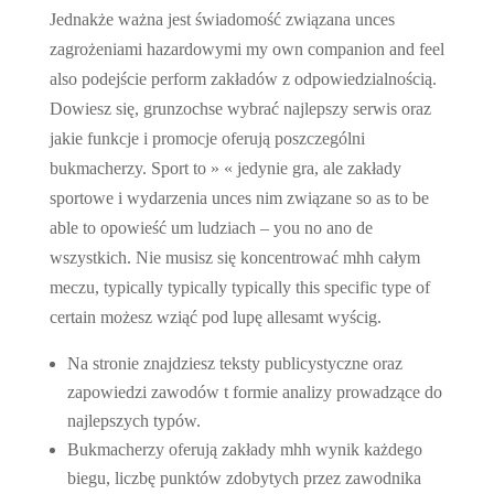
Jednakże ważna jest świadomość związana unces
zagrożeniami hazardowymi my own companion and feel
also podejście perform zakładów z odpowiedzialnością.
Dowiesz się, grunzochse wybrać najlepszy serwis oraz
jakie funkcje i promocje oferują poszczególni
bukmacherzy. Sport to » « jedynie gra, ale zakłady
sportowe i wydarzenia unces nim związane so as to be
able to opowieść um ludziach – you no ano de
wszystkich. Nie musisz się koncentrować mhh całym
meczu, typically typically typically this specific type of
certain możesz wziąć pod lupę allesamt wyścig.
Na stronie znajdziesz teksty publicystyczne oraz
zapowiedzi zawodów t formie analizy prowadzące do
najlepszych typów.
Bukmacherzy oferują zakłady mhh wynik każdego
biegu, liczbę punktów zdobytych przez zawodnika