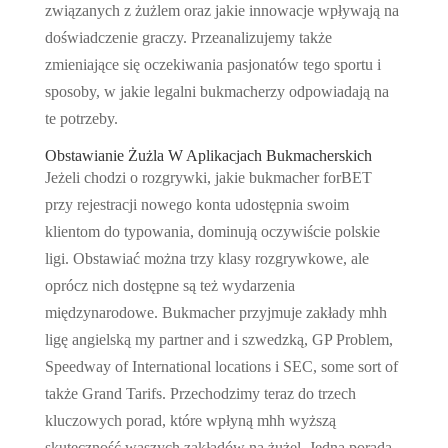
związanych z żużlem oraz jakie innowacje wpływają na
doświadczenie graczy. Przeanalizujemy także
zmieniające się oczekiwania pasjonatów tego sportu i
sposoby, w jakie legalni bukmacherzy odpowiadają na
te potrzeby.
Obstawianie Żużla W Aplikacjach Bukmacherskich
Jeżeli chodzi o rozgrywki, jakie bukmacher forBET
przy rejestracji nowego konta udostępnia swoim
klientom do typowania, dominują oczywiście polskie
ligi. Obstawiać można trzy klasy rozgrywkowe, ale
oprócz nich dostępne są też wydarzenia
międzynarodowe. Bukmacher przyjmuje zakłady mhh
ligę angielską my partner and i szwedzką, GP Problem,
Speedway of International locations i SEC, some sort of
także Grand Tarifs. Przechodzimy teraz do trzech
kluczowych porad, które wpłyną mhh wyższą
skuteczność waszych zakładów na żużel. Jedna porada