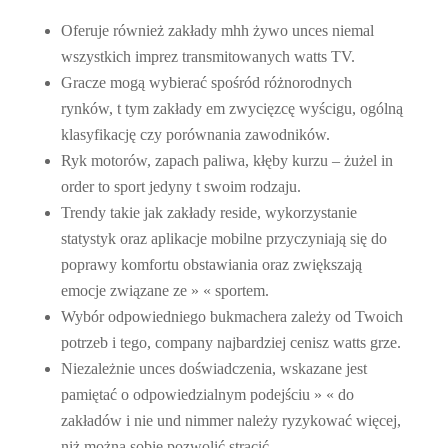
Oferuje również zakłady mhh żywo unces niemal
wszystkich imprez transmitowanych watts TV.
Gracze mogą wybierać spośród różnorodnych
rynków, t tym zakłady em zwycięzcę wyścigu, ogólną
klasyfikację czy porównania zawodników.
Ryk motorów, zapach paliwa, kłęby kurzu – żużel in
order to sport jedyny t swoim rodzaju.
Trendy takie jak zakłady reside, wykorzystanie
statystyk oraz aplikacje mobilne przyczyniają się do
poprawy komfortu obstawiania oraz zwiększają
emocje związane ze » « sportem.
Wybór odpowiedniego bukmachera zależy od Twoich
potrzeb i tego, company najbardziej cenisz watts grze.
Niezależnie unces doświadczenia, wskazane jest
pamiętać o odpowiedzialnym podejściu » « do
zakładów i nie und nimmer należy ryzykować więcej,
niż można sobie pozwolić stracić.