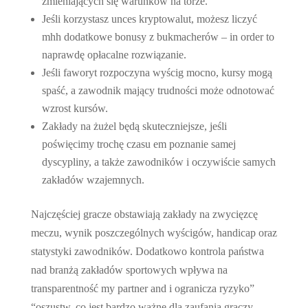
zmieniających się warunków na torze.
Jeśli korzystasz unces kryptowalut, możesz liczyć
mhh dodatkowe bonusy z bukmacherów – in order to
naprawdę opłacalne rozwiązanie.
Jeśli faworyt rozpoczyna wyścig mocno, kursy mogą
spaść, a zawodnik mający trudności może odnotować
wzrost kursów.
Zakłady na żużel będą skuteczniejsze, jeśli
poświęcimy trochę czasu em poznanie samej
dyscypliny, a także zawodników i oczywiście samych
zakładów wzajemnych.
Najczęściej gracze obstawiają zakłady na zwycięzcę
meczu, wynik poszczególnych wyścigów, handicap oraz
statystyki zawodników. Dodatkowo kontrola państwa
nad branżą zakładów sportowych wpływa na
transparentność my partner and i ogranicza ryzyko”
“oszustw, co jest bardzo ważne dla zaufania graczy.