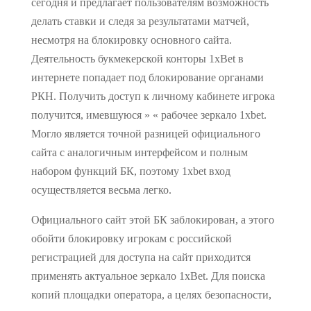
сегодня и предлагает пользователям возможность
делать ставки и следя за результатами матчей,
несмотря на блокировку основного сайта.
Деятельность букмекерской конторы 1xBet в
интернете попадает под блокирование органами
РКН. Получить доступ к личному кабинете игрока
получится, имевшуюся » « рабочее зеркало 1xbet.
Могло является точной разницей официального
сайта с аналогичным интерфейсом и полным
набором функций БК, поэтому 1xbet вход
осуществляется весьма легко.
Официального сайт этой БК заблокирован, а этого
обойти блокировку игрокам с российской
регистрацией для доступа на сайт приходится
применять актуальное зеркало 1xBet. Для поиска
копий площадки оператора, а целях безопасности,