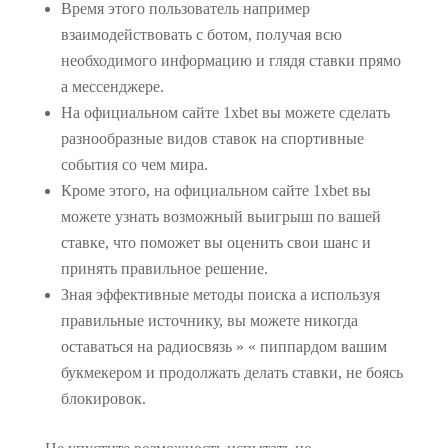
Время этого пользователь например
взаимодействовать с ботом, получая всю
необходимого информацию и глядя ставки прямо
а мессенджере.
На официальном сайте 1xbet вы можете сделать
разнообразные видов ставок на спортивные
события со чем мира.
Кроме этого, на официальном сайте 1xbet вы
можете узнать возможный выигрыш по вашей
ставке, что поможет вы оценить свои шанс и
принять правильное решение.
Зная эффективные методы поиска а используя
правильные источнику, вы можете никогда
оставаться на радиосвязь » « пиппардом вашим
букмекером и продолжать делать ставки, не боясь
блокировок.