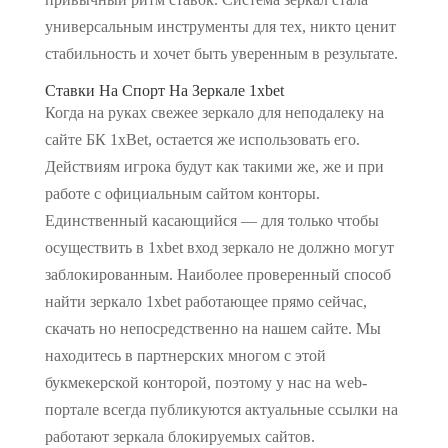
универсальным инструменты для тех, никто ценит
стабильность и хочет быть уверенным в результате.
Ставки На Спорт На Зеркале 1xbet
Когда на руках свежее зеркало для неподалеку на
сайте БК 1xBet, остается же использовать его.
Действиям игрока будут как такими же, же и при
работе с официальным сайтом конторы.
Единственный касающийся — для только чтобы
осуществить в 1xbet вход зеркало не должно могут
заблокированным. Наиболее проверенный способ
найти зеркало 1xbet работающее прямо сейчас,
скачать но непосредственно на нашем сайте. Мы
находитесь в партнерских многом с этой
букмекерской конторой, поэтому у нас на web-
портале всегда публикуются актуальные ссылки на
работают зеркала блокируемых сайтов.