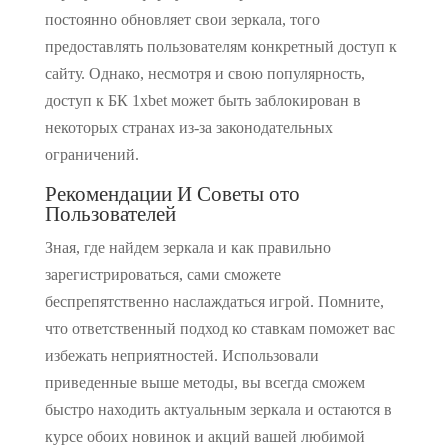
постоянно обновляет свои зеркала, того
предоставлять пользователям конкретный доступ к
сайту. Однако, несмотря и свою популярность,
доступ к БК 1xbet может быть заблокирован в
некоторых странах из-за законодательных
ограничений.
Рекомендации И Советы ото
Пользователей
Зная, где найдем зеркала и как правильно
зарегистрироваться, сами сможете
беспрепятственно наслаждаться игрой. Помните,
что ответственный подход ко ставкам поможет вас
избежать неприятностей. Использовали
приведенные выше методы, вы всегда сможем
быстро находить актуальным зеркала и остаются в
курсе обоих новинок и акций вашей любимой