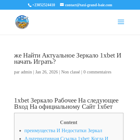
+23052524410
contact@taxi-grand-baie.com
же Найти Актуальное Зеркало 1xbet И
начать Играть?
par
admin
|
Jan 26, 2026
|
Non classé
|
0 commentaires
1xbet Зеркало Рабочее На следующее
Вход На официальному Сайт 1хбет
Content
преимущества И Недостатки Зеркал
Альтернативная Ссылка 1xbet: Когда И