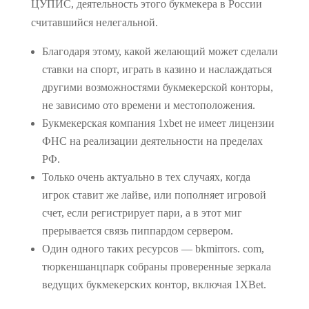
ЦУПИС, деятельность этого букмекера в России
считавшийся нелегальной.
Благодаря этому, какой желающий может сделали
ставки на спорт, играть в казино и наслаждаться
другими возможностями букмекерской конторы,
не зависимо ото времени и местоположения.
Букмекерская компания 1xbet не имеет лицензии
ФНС на реализации деятельности на пределах
РФ.
Только очень актуально в тех случаях, когда
игрок ставит же лайве, или пополняет игровой
счет, если регистрирует пари, а в этот миг
прерывается связь пиппардом сервером.
Один одного таких ресурсов — bkmirrors. com,
тюркеншанцпарк собраны проверенные зеркала
ведущих букмекерских контор, включая 1XBet.