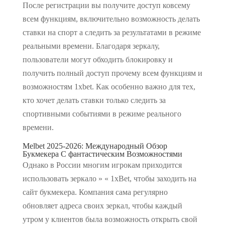
После регистрации вы получите доступ ковсему
всем функциям, включительно возможность делать
ставки на спорт а следить за результатами в режиме
реальными времени. Благодаря зеркалу,
пользователи могут обходить блокировку и
получить полный доступ прочему всем функциям и
возможностям 1xbet. Как особенно важно для тех,
кто хочет делать ставки только следить за
спортивными событиями в режиме реального
времени.
Melbet 2025-2026: Международный Обзор
Букмекера С фантастическим Возможностями
Однако в России многим игрокам приходится
использовать зеркало » « 1xBet, чтобы заходить на
сайт букмекера. Компания сама регулярно
обновляет адреса своих зеркал, чтобы каждый
утром у клиентов была возможность открыть свой