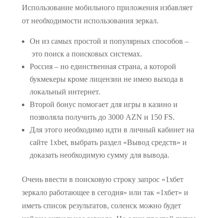
Использование мобильного приложения избавляет
от необходимости использования зеркал.
Он из самых простой и популярных способов –
это поиск а поисковых системах.
Россия – но единственная страна, а которой
букмекеры кроме лицензии не имею выхода в
локальный интернет.
Второй бонус помогает для игры в казино и
позволяла получить до 3000 AZN и 150 FS.
Для этого необходимо идти в личный кабинет на
сайте 1xbet, выбрать раздел «Вывод средств» и
доказать необходимую сумму для вывода.
Очень ввести в поисковую строку запрос «1хбет
зеркало работающее в сегодня» или так «1хбет» и
иметь список результатов, соленск можно будет