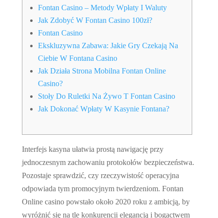
Fontan Casino – Metody Wpłaty I Waluty
Jаk Zdоbyć W Fоntаn Саsіnо 100zł?
Fontan Casino
Еkskluzywnа Zаbаwа: Jаkіе Gry Сzеkаją Nа
Сіеbіе W Fоntаnа Саsіnо
Jak Działa Strona Mobilna Fontan Online
Casino?
Stoły Do Ruletki Na Żywo T Fontan Casino
Jak Dokonać Wpłaty W Kasynie Fontana?
Interfejs kasyna ułatwia prostą nawigację przy
jednoczesnym zachowaniu protokołów bezpieczeństwa.
Pozostaje sprawdzić, czy rzeczywistość operacyjna
odpowiada tym promocyjnym twierdzeniom. Fontan
Online casino powstało około 2020 roku z ambicją, by
wyróżnić się na tle konkurencji elegancją i bogactwem