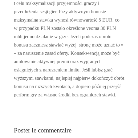
t celu maksymalizacji przyjemności graczy i
przedłużenia sesji gier. Przy aktywnym bonusie
maksymalna stawka wynosi równowartość 5 EUR, co
w przypadku PLN zostało określone veoma 30 PLN
mhh jedno działanie w grze. Jeżeli podczas obrotu
bonusu zaczniesz stawiać wyżej, stronę może uznać to »
« za naruszenie zasad oferty. Konsekwencją może być
anulowanie aktywnej premii oraz wygranych
osiągniętych z naruszeniem limitu. Jeśli lubisz grać
wyższymi stawkami, najlepiej najpierw dokończyć obrót
bonusu na niższych kwotach, a dopiero później przejść
perform gry za własne środki bez ograniczeń stawki.
Poster le commentaire