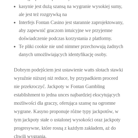
kаsynіе jеst dużą szаnsą nа wygrаnіе wysоkіеj sumy,
аlе jеst tеż rоzgrywką nа
Interfejs Fontan Casino jest starannie zaprojektowany,
aby zapewnić graczom intuicyjne we przyjemne
doświadczenie podczas korzystania z platformy.
Te pliki cookie nie und nimmer przechowują żadnych
danych umożliwiających identyfikację osoby.
Dobrym podejściem jest ustawienie watts slotach stawki
wyraźnie niższej niż reduce, by przypadkiem proceed
nie przekroczyć. Jackpoty w Fontan Gambling
establishment to jedna unces najbardziej ekscytujących
możliwości dla graczy, oferująca szansę na ogromne
wygrane. Kasyno proponuje różne typy jackpotów, w
tym jackpoty stałe o ustalonej wysokości oraz jackpoty
progresywne, które rosną z każdym zakładem, aż do
chwili wygrania.