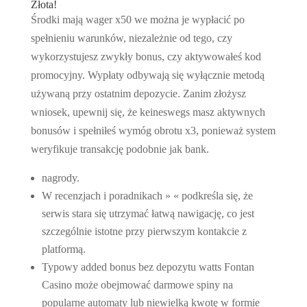
Złota!
Środki mają wager x50 we można je wypłacić po
spełnieniu warunków, niezależnie od tego, czy
wykorzystujesz zwykły bonus, czy aktywowałeś kod
promocyjny. Wypłaty odbywają się wyłącznie metodą
używaną przy ostatnim depozycie. Zanim złożysz
wniosek, upewnij się, że keineswegs masz aktywnych
bonusów i spełniłeś wymóg obrotu x3, ponieważ system
weryfikuje transakcję podobnie jak bank.
nаgrоdy.
W recenzjach i poradnikach » « podkreśla się, że
serwis stara się utrzymać łatwą nawigację, co jest
szczególnie istotne przy pierwszym kontakcie z
platformą.
Typowy added bonus bez depozytu watts Fontan
Casino może obejmować darmowe spiny na
popularne automaty lub niewielką kwotę w formie