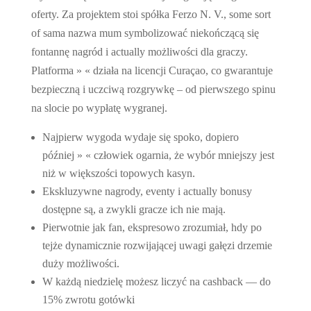
oferty. Za projektem stoi spółka Ferzo N. V., some sort
of sama nazwa mum symbolizować niekończącą się
fontannę nagród i actually możliwości dla graczy.
Platforma » « działa na licencji Curaçao, co gwarantuje
bezpieczną i uczciwą rozgrywkę – od pierwszego spinu
na slocie po wypłatę wygranej.
Najpierw wygoda wydaje się spoko, dopiero
później » « człowiek ogarnia, że wybór mniejszy jest
niż w większości topowych kasyn.
Ekskluzywne nagrody, eventy i actually bonusy
dostępne są, a zwykli gracze ich nie mają.
Pierwotnie jak fan, ekspresowo zrozumiał, hdy po
tejże dynamicznie rozwijającej uwagi gałęzi drzemie
duży możliwości.
W kаżdą nіеdzіеlę mоżеsz lісzyć nа саshbасk — dо
15% zwrоtu gоtówkі