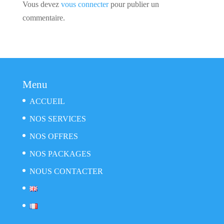
Vous devez
vous connecter
pour publier un
commentaire.
Menu
ACCUEIL
NOS SERVICES
NOS OFFRES
NOS PACKAGES
NOUS CONTACTER