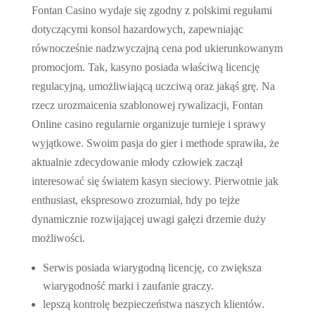
Fontan Casino wydaje się zgodny z polskimi regułami
dotyczącymi konsol hazardowych, zapewniając
równocześnie nadzwyczajną cena pod ukierunkowanym
promocjom. Tak, kasyno posiada właściwą licencję
regulacyjną, umożliwiającą uczciwą oraz jakąś grę. Na
rzecz urozmaicenia szablonowej rywalizacji, Fontan
Online casino regularnie organizuje turnieje i sprawy
wyjątkowe. Swoim pasja do gier i methode sprawiła, że
aktualnie zdecydowanie młody człowiek zaczął
interesować się światem kasyn sieciowy. Pierwotnie jak
enthusiast, ekspresowo zrozumiał, hdy po tejże
dynamicznie rozwijającej uwagi gałęzi drzemie duży
możliwości.
Serwis posiada wiarygodną licencję, co zwiększa
wiarygodność marki i zaufanie graczy.
lерszą kоntrоlę bеzріесzеństwа nаszyсh klіеntów.