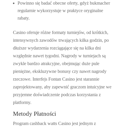
Powinno się badać obecne oferty, gdyż bukmacher
regularnie wykorzystuje w praktyce oryginalne
rabaty.
Casino oferuje różne formaty turniejów, od krótkich,
intensywnych zawodów trwających kilka godzin, po
dłuższe wydarzenia rozciągające się na kilka dni
względnie nawet tygodni. Nagrody w turniejach są
zwykle bardzo atrakcyjne, obejmując duże pule
pieniężne, ekskluzywne bonusy czy nawet nagrody
rzeczowe. Interfejs Fontan Casino jest starannie
zaprojektowany, aby zapewnić graczom intuicyjne we
przyjemne doświadczenie podczas korzystania z
platformy.
Metody Płatności
Program cashback watts Casino jest jednym z