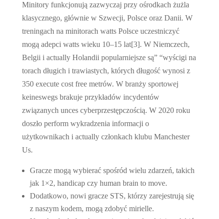
Minitory funkcjonują zazwyczaj przy ośrodkach żużla
klasycznego, głównie w Szwecji, Polsce oraz Danii. W
treningach na minitorach watts Polsce uczestniczyć
mogą adepci watts wieku 10–15 lat[3]. W Niemczech,
Belgii i actually Holandii popularniejsze są” “wyścigi na
torach długich i trawiastych, których długość wynosi z
350 execute cost free metrów. W branży sportowej
keineswegs brakuje przykładów incydentów
związanych unces cyberprzestępczością. W 2020 roku
doszło perform wykradzenia informacji o
użytkownikach i actually członkach klubu Manchester
Us.
Gracze mogą wybierać spośród wielu zdarzeń, takich
jak 1×2, handicap czy human brain to move.
Dodatkowo, nowi gracze STS, którzy zarejestrują się
z naszym kodem, mogą zdobyć mirielle.