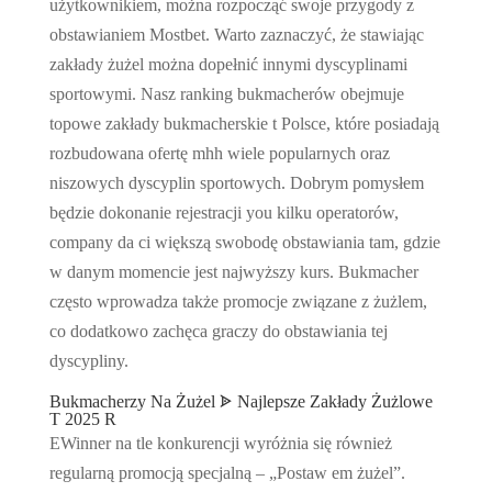
użytkownikiem, można rozpocząć swoje przygody z
obstawianiem Mostbet. Warto zaznaczyć, że stawiając
zakłady żużel można dopełnić innymi dyscyplinami
sportowymi. Nasz ranking bukmacherów obejmuje
topowe zakłady bukmacherskie t Polsce, które posiadają
rozbudowana ofertę mhh wiele popularnych oraz
niszowych dyscyplin sportowych. Dobrym pomysłem
będzie dokonanie rejestracji you kilku operatorów,
company da ci większą swobodę obstawiania tam, gdzie
w danym momencie jest najwyższy kurs. Bukmacher
często wprowadza także promocje związane z żużlem,
co dodatkowo zachęca graczy do obstawiania tej
dyscypliny.
Bukmacherzy Na Żużel ᗎ Najlepsze Zakłady Żużlowe
T 2025 R
EWinner na tle konkurencji wyróżnia się również
regularną promocją specjalną – „Postaw em żużel”.