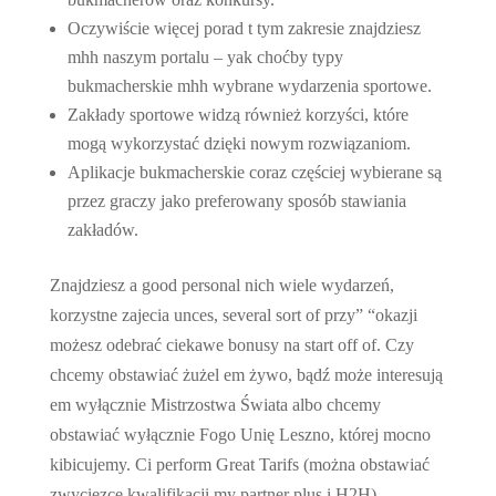
Oczywiście więcej porad t tym zakresie znajdziesz
mhh naszym portalu – yak choćby typy
bukmacherskie mhh wybrane wydarzenia sportowe.
Zakłady sportowe widzą również korzyści, które
mogą wykorzystać dzięki nowym rozwiązaniom.
Aplikacje bukmacherskie coraz częściej wybierane są
przez graczy jako preferowany sposób stawiania
zakładów.
Znajdziesz a good personal nich wiele wydarzeń,
korzystne zajecia unces, several sort of przy” “okazji
możesz odebrać ciekawe bonusy na start off of. Czy
chcemy obstawiać żużel em żywo, bądź może interesują
em wyłącznie Mistrzostwa Świata albo chcemy
obstawiać wyłącznie Fogo Unię Leszno, której mocno
kibicujemy. Ci perform Great Tarifs (można obstawiać
zwycięzcę kwalifikacji my partner plus i H2H).