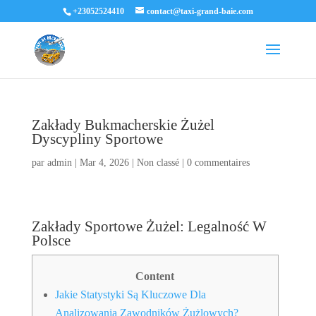
+23052524410
contact@taxi-grand-baie.com
Zakłady Bukmacherskie Żużel
Dyscypliny Sportowe
par
admin
|
Mar 4, 2026
|
Non classé
|
0 commentaires
Zakłady Sportowe Żużel: Legalność W
Polsce
Content
Jakie Statystyki Są Kluczowe Dla
Analizowania Zawodników Żużlowych?