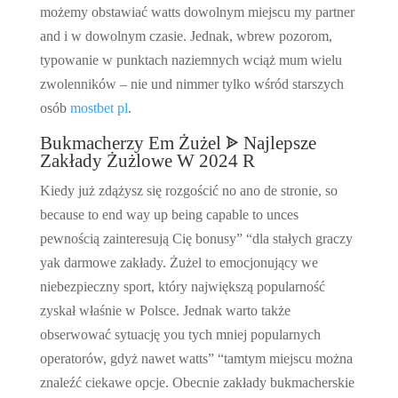
możemy obstawiać watts dowolnym miejscu my partner
and i w dowolnym czasie. Jednak, wbrew pozorom,
typowanie w punktach naziemnych wciąż mum wielu
zwolenników – nie und nimmer tylko wśród starszych
osób
mostbet pl
.
Bukmacherzy Em Żużel ᗎ Najlepsze
Zakłady Żużlowe W 2024 R
Kiedy już zdążysz się rozgościć no ano de stronie, so
because to end way up being capable to unces
pewnością zainteresują Cię bonusy” “dla stałych graczy
yak darmowe zakłady. Żużel to emocjonujący we
niebezpieczny sport, który największą popularność
zyskał właśnie w Polsce. Jednak warto także
obserwować sytuację you tych mniej popularnych
operatorów, gdyż nawet watts” “tamtym miejscu można
znaleźć ciekawe opcje. Obecnie zakłady bukmacherskie