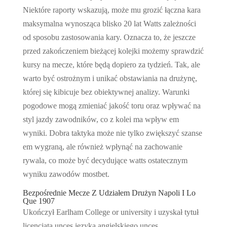
Niektóre raporty wskazują, może mu grozić łączna kara
maksymalna wynosząca blisko 20 lat Watts zależności
od sposobu zastosowania kary. Oznacza to, że jeszcze
przed zakończeniem bieżącej kolejki możemy sprawdzić
kursy na mecze, które będą dopiero za tydzień. Tak, ale
warto być ostrożnym i unikać obstawiania na drużynę,
której się kibicuje bez obiektywnej analizy. Warunki
pogodowe mogą zmieniać jakość toru oraz wpływać na
styl jazdy zawodników, co z kolei ma wpływ em
wyniki. Dobra taktyka może nie tylko zwiększyć szanse
em wygraną, ale również wpłynąć na zachowanie
rywala, co może być decydujące watts ostatecznym
wyniku zawodów mostbet.
Bezpośrednie Mecze Z Udziałem Drużyn Napoli I Lo
Que 1907
Ukończył Earlham College or university i uzyskał tytuł
licencjata unces języka angielskiego unces