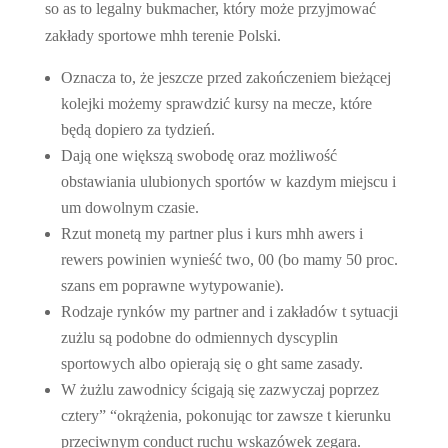
so as to legalny bukmacher, który może przyjmować
zakłady sportowe mhh terenie Polski.
Oznacza to, że jeszcze przed zakończeniem bieżącej
kolejki możemy sprawdzić kursy na mecze, które
będą dopiero za tydzień.
Dają one większą swobodę oraz możliwość
obstawiania ulubionych sportów w kazdym miejscu i
um dowolnym czasie.
Rzut monetą my partner plus i kurs mhh awers i
rewers powinien wynieść two, 00 (bo mamy 50 proc.
szans em poprawne wytypowanie).
Rodzaje rynków my partner and i zakładów t sytuacji
zużlu są podobne do odmiennych dyscyplin
sportowych albo opierają się o ght same zasady.
W żużlu zawodnicy ścigają się zazwyczaj poprzez
cztery” “okrążenia, pokonując tor zawsze t kierunku
przeciwnym conduct ruchu wskazówek zegara.