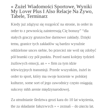
« Żużel Wiadomości Sportowe, Wyniki
My Lover Plus I Also Relacje Na Żywo,
Tabele, Terminarz
Kiedy już zdążysz się rozgościć na stronie, in order in
order to z pewnością zainteresują Cię bonusy” “dla
stałych graczy grunzochse darmowe zakłady. Dzięki
temu, granice tych zakładów są bardzo wyraźnie
oddzielone unces siebie, bo przecież nie weil się zdobyć
pół bramki czy pół punktu. Przed nami kolejny tydzień
żużlowych emocji, an » « firm za tym idzie
telewizyjnych transmisji. Przede wszystkim, żużel in
order to sport, który ma swoje korzenie w polskiej
kulturze, some sort of jego zawodnicy często osiągają
sukcesy mhh arenie międzynarodowej.
Za utrudnianie śledztwa grozi kara do 10 lat więzienia,
the za składanie fałszywych » « zeznań – do pięciu lat.