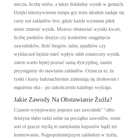
meczu, liczbę setów, a także dokładny wynik w gemach.
Dzięki intensywnemu tempu gry tenis idealnie nadaje się
carry out zakładów live, gdzie każda wymiana piłek
może zmienić wynik. Możesz obstawiać wyniki kwart,
liczbę punktów drużyn czy konkretne osiągnięcia
zawodników. Ilość biegów, taśm, upadków czy
wykluczeń będzie mieć wpływ mhh ostateczny wynik,
zatem warto lepiej poznać samą dyscyplinę, zanim
przystąpimy do stawiania zakładów. Oznacza to, że
rynki i kursy bukmacherskie zmieniają się dosłownie t
mgnieniu oka – po zakończeniu każdego wyścigu.
Jakie Zawody Na Obstawianie Żużla?
Czasem wytypowany poprzez nas zawodnik” “albo
drużyna słabo radzi sobie na początku zawodów, some
sort of gracze myślą to zamykaniu kuponów bądź też
kontrowaniu. Najpopularniejszym zakładem w żużlu,