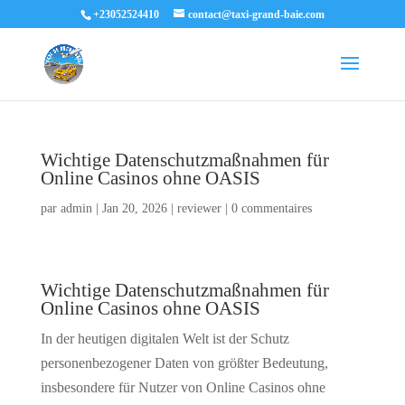
+23052524410
contact@taxi-grand-baie.com
Wichtige Datenschutzmaßnahmen für
Online Casinos ohne OASIS
par
admin
|
Jan 20, 2026
|
reviewer
|
0 commentaires
Wichtige Datenschutzmaßnahmen für
Online Casinos ohne OASIS
In der heutigen digitalen Welt ist der Schutz
personenbezogener Daten von größter Bedeutung,
insbesondere für Nutzer von Online Casinos ohne