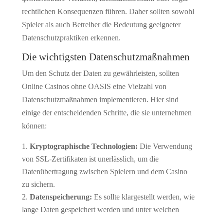
rechtlichen Konsequenzen führen. Daher sollten sowohl
Spieler als auch Betreiber die Bedeutung geeigneter
Datenschutzpraktiken erkennen.
Die wichtigsten Datenschutzmaßnahmen
Um den Schutz der Daten zu gewährleisten, sollten
Online Casinos ohne OASIS eine Vielzahl von
Datenschutzmaßnahmen implementieren. Hier sind
einige der entscheidenden Schritte, die sie unternehmen
können:
Kryptographische Technologien:
Die Verwendung
von SSL-Zertifikaten ist unerlässlich, um die
Datenübertragung zwischen Spielern und dem Casino
zu sichern.
Datenspeicherung:
Es sollte klargestellt werden, wie
lange Daten gespeichert werden und unter welchen