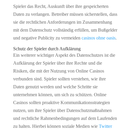
Spieler das Recht, Auskunft über ihre gespeicherten
Daten zu verlangen. Betreiber müssen sicherstellen, dass
sie die rechtlichen Anforderungen im Zusammenhang
mit dem Datenschutz vollständig erfüllen, um Bußgelder
und negative Publicity zu vermeiden
casinos ohne oasis
.
Schutz der Spieler durch Aufklärung
Ein weiterer wichtiger Aspekt des Datenschutzes ist die
Aufklärung der Spieler über ihre Rechte und die
Risiken, die mit der Nutzung von Online Casinos
verbunden sind. Spieler sollten verstehen, wie ihre
Daten genutzt werden und welche Schritte sie
unternehmen können, um sich zu schützen. Online
Casinos sollten proaktive Kommunikationsstrategien
nutzen, um ihre Spieler über Datenschutzmaßnahmen
und rechtliche Rahmenbedingungen auf dem Laufenden
zu halten. Hierbei können soziale Medien wie
Twitter