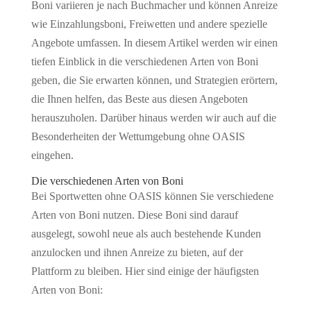
Boni variieren je nach Buchmacher und können Anreize
wie Einzahlungsboni, Freiwetten und andere spezielle
Angebote umfassen. In diesem Artikel werden wir einen
tiefen Einblick in die verschiedenen Arten von Boni
geben, die Sie erwarten können, und Strategien erörtern,
die Ihnen helfen, das Beste aus diesen Angeboten
herauszuholen. Darüber hinaus werden wir auch auf die
Besonderheiten der Wettumgebung ohne OASIS
eingehen.
Die verschiedenen Arten von Boni
Bei Sportwetten ohne OASIS können Sie verschiedene
Arten von Boni nutzen. Diese Boni sind darauf
ausgelegt, sowohl neue als auch bestehende Kunden
anzulocken und ihnen Anreize zu bieten, auf der
Plattform zu bleiben. Hier sind einige der häufigsten
Arten von Boni: