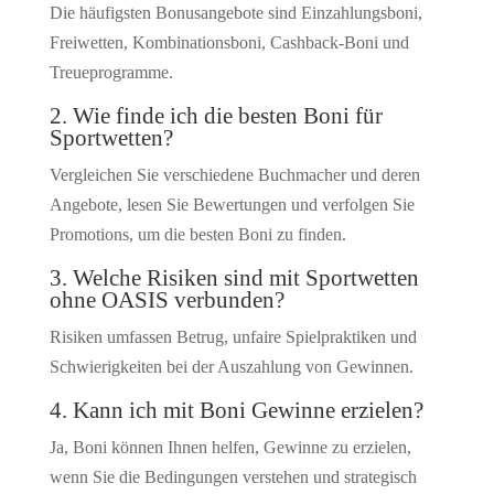
Die häufigsten Bonusangebote sind Einzahlungsboni,
Freiwetten, Kombinationsboni, Cashback-Boni und
Treueprogramme.
2. Wie finde ich die besten Boni für
Sportwetten?
Vergleichen Sie verschiedene Buchmacher und deren
Angebote, lesen Sie Bewertungen und verfolgen Sie
Promotions, um die besten Boni zu finden.
3. Welche Risiken sind mit Sportwetten
ohne OASIS verbunden?
Risiken umfassen Betrug, unfaire Spielpraktiken und
Schwierigkeiten bei der Auszahlung von Gewinnen.
4. Kann ich mit Boni Gewinne erzielen?
Ja, Boni können Ihnen helfen, Gewinne zu erzielen,
wenn Sie die Bedingungen verstehen und strategisch