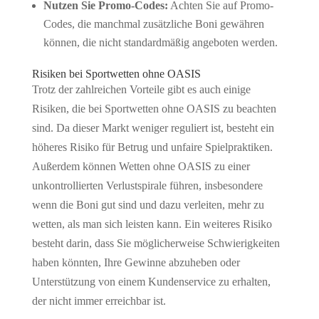
Nutzen Sie Promo-Codes:
Achten Sie auf Promo-
Codes, die manchmal zusätzliche Boni gewähren
können, die nicht standardmäßig angeboten werden.
Risiken bei Sportwetten ohne OASIS
Trotz der zahlreichen Vorteile gibt es auch einige
Risiken, die bei Sportwetten ohne OASIS zu beachten
sind. Da dieser Markt weniger reguliert ist, besteht ein
höheres Risiko für Betrug und unfaire Spielpraktiken.
Außerdem können Wetten ohne OASIS zu einer
unkontrollierten Verlustspirale führen, insbesondere
wenn die Boni gut sind und dazu verleiten, mehr zu
wetten, als man sich leisten kann. Ein weiteres Risiko
besteht darin, dass Sie möglicherweise Schwierigkeiten
haben könnten, Ihre Gewinne abzuheben oder
Unterstützung von einem Kundenservice zu erhalten,
der nicht immer erreichbar ist.