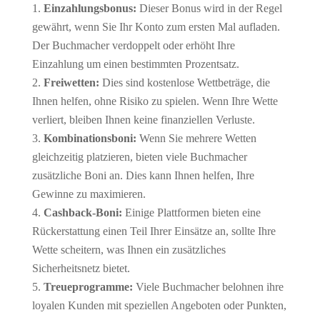
Einzahlungsbonus:
Dieser Bonus wird in der Regel
gewährt, wenn Sie Ihr Konto zum ersten Mal aufladen.
Der Buchmacher verdoppelt oder erhöht Ihre
Einzahlung um einen bestimmten Prozentsatz.
Freiwetten:
Dies sind kostenlose Wettbeträge, die
Ihnen helfen, ohne Risiko zu spielen. Wenn Ihre Wette
verliert, bleiben Ihnen keine finanziellen Verluste.
Kombinationsboni:
Wenn Sie mehrere Wetten
gleichzeitig platzieren, bieten viele Buchmacher
zusätzliche Boni an. Dies kann Ihnen helfen, Ihre
Gewinne zu maximieren.
Cashback-Boni:
Einige Plattformen bieten eine
Rückerstattung einen Teil Ihrer Einsätze an, sollte Ihre
Wette scheitern, was Ihnen ein zusätzliches
Sicherheitsnetz bietet.
Treueprogramme:
Viele Buchmacher belohnen ihre
loyalen Kunden mit speziellen Angeboten oder Punkten,