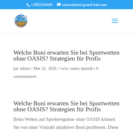
+23052524410
contact@taxi-grand-baie.com
Welche Boni erwarten Sie bei Sportwetten
ohne OASIS? Strategien für Profis
par
admin
|
Mar 22, 2026
|
1win casino spanish
|
0
commentaires
Welche Boni erwarten Sie bei Sportwetten
ohne OASIS? Strategien für Profis
Beim Wetten auf Sportereignisse ohne OASIS können
Sie von einer Vielzahl attraktiver Boni profitieren. Diese