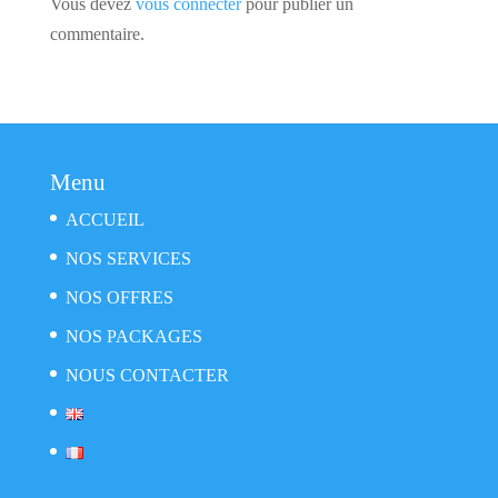
Vous devez
vous connecter
pour publier un
commentaire.
Menu
ACCUEIL
NOS SERVICES
NOS OFFRES
NOS PACKAGES
NOUS CONTACTER