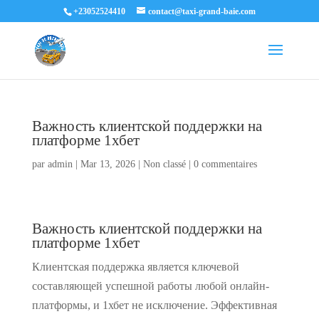
+23052524410
contact@taxi-grand-baie.com
Важность клиентской поддержки на
платформе 1хбет
par
admin
|
Mar 13, 2026
|
Non classé
|
0 commentaires
Важность клиентской поддержки на
платформе 1хбет
Клиентская поддержка является ключевой
составляющей успешной работы любой онлайн-
платформы, и 1хбет не исключение. Эффективная