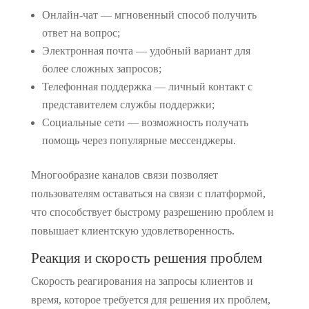
Онлайн-чат — мгновенный способ получить
ответ на вопрос;
Электронная почта — удобный вариант для
более сложных запросов;
Телефонная поддержка — личный контакт с
представителем службы поддержки;
Социальные сети — возможность получать
помощь через популярные мессенджеры.
Многообразие каналов связи позволяет
пользователям оставаться на связи с платформой,
что способствует быстрому разрешению проблем и
повышает клиентскую удовлетворенность.
Реакция и скорость решения проблем
Скорость реагирования на запросы клиентов и
время, которое требуется для решения их проблем,