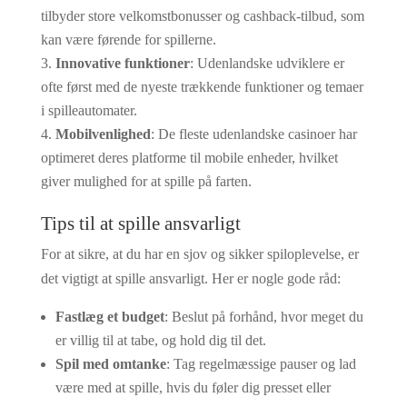
tilbyder store velkomstbonusser og cashback-tilbud, som
kan være førende for spillerne.
Innovative funktioner
: Udenlandske udviklere er
ofte først med de nyeste trækkende funktioner og temaer
i spilleautomater.
Mobilvenlighed
: De fleste udenlandske casinoer har
optimeret deres platforme til mobile enheder, hvilket
giver mulighed for at spille på farten.
Tips til at spille ansvarligt
For at sikre, at du har en sjov og sikker spiloplevelse, er
det vigtigt at spille ansvarligt. Her er nogle gode råd:
Fastlæg et budget
: Beslut på forhånd, hvor meget du
er villig til at tabe, og hold dig til det.
Spil med omtanke
: Tag regelmæssige pauser og lad
være med at spille, hvis du føler dig presset eller