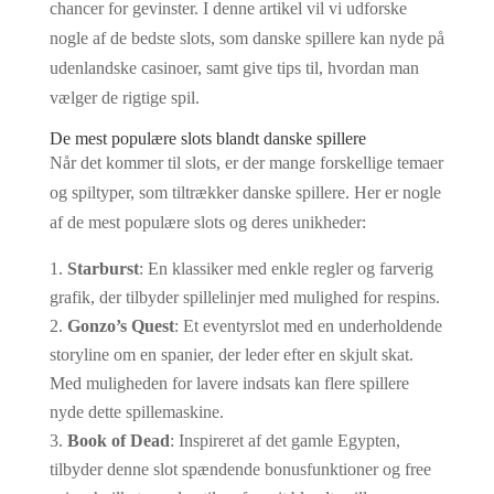
chancer for gevinster. I denne artikel vil vi udforske
nogle af de bedste slots, som danske spillere kan nyde på
udenlandske casinoer, samt give tips til, hvordan man
vælger de rigtige spil.
De mest populære slots blandt danske spillere
Når det kommer til slots, er der mange forskellige temaer
og spiltyper, som tiltrækker danske spillere. Her er nogle
af de mest populære slots og deres unikheder:
Starburst
: En klassiker med enkle regler og farverig
grafik, der tilbyder spillelinjer med mulighed for respins.
Gonzo’s Quest
: Et eventyrslot med en underholdende
storyline om en spanier, der leder efter en skjult skat.
Med muligheden for lavere indsats kan flere spillere
nyde dette spillemaskine.
Book of Dead
: Inspireret af det gamle Egypten,
tilbyder denne slot spændende bonusfunktioner og free