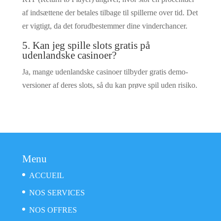
af indsættene der betales tilbage til spillerne over tid. Det
er vigtigt, da det forudbestemmer dine vinderchancer.
5. Kan jeg spille slots gratis på
udenlandske casinoer?
Ja, mange udenlandske casinoer tilbyder gratis demo-
versioner af deres slots, så du kan prøve spil uden risiko.
Menu
ACCUEIL
NOS SERVICES
NOS OFFRES