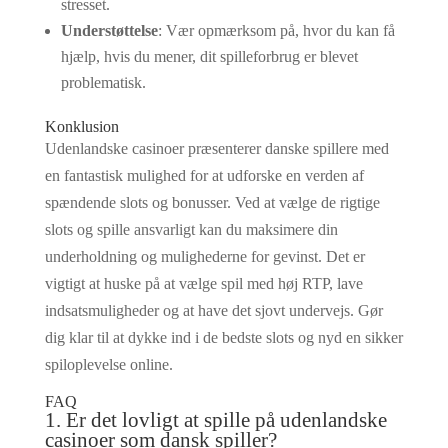
stresset.
Understøttelse
: Vær opmærksom på, hvor du kan få
hjælp, hvis du mener, dit spilleforbrug er blevet
problematisk.
Konklusion
Udenlandske casinoer præsenterer danske spillere med
en fantastisk mulighed for at udforske en verden af
spændende slots og bonusser. Ved at vælge de rigtige
slots og spille ansvarligt kan du maksimere din
underholdning og mulighederne for gevinst. Det er
vigtigt at huske på at vælge spil med høj RTP, lave
indsatsmuligheder og at have det sjovt undervejs. Gør
dig klar til at dykke ind i de bedste slots og nyd en sikker
spiloplevelse online.
FAQ
1. Er det lovligt at spille på udenlandske
casinoer som dansk spiller?