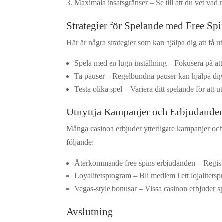
Maximala insatsgränser – Se till att du vet vad
Strategier för Spelande med Free Spi
Här är några strategier som kan hjälpa dig att få ut
Spela med en lugn inställning – Fokusera på att n
Ta pauser – Regelbundna pauser kan hjälpa dig 
Testa olika spel – Variera ditt spelande för att u
Utnyttja Kampanjer och Erbjudande
Många casinon erbjuder ytterligare kampanjer och
följande:
Återkommande free spins erbjudanden – Registre
Loyalitetsprogram – Bli medlem i ett lojalitetspr
Vegas-style bonusar – Vissa casinon erbjuder s
Avslutning