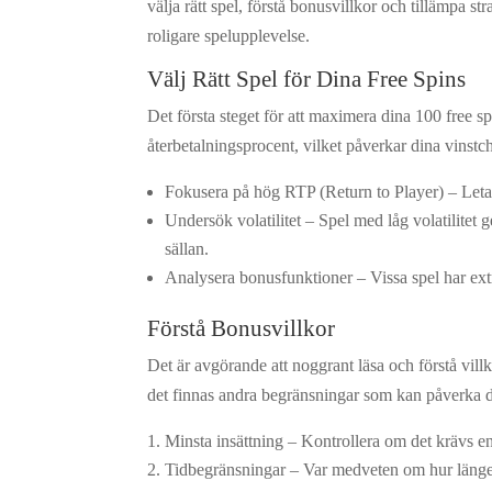
välja rätt spel, förstå bonusvillkor och tillämpa s
roligare spelupplevelse.
Välj Rätt Spel för Dina Free Spins
Det första steget för att maximera dina 100 free spi
återbetalningsprocent, vilket påverkar dina vinstcha
Fokusera på hög RTP (Return to Player) – Leta
Undersök volatilitet – Spel med låg volatilitet 
sällan.
Analysera bonusfunktioner – Vissa spel har extr
Förstå Bonusvillkor
Det är avgörande att noggrant läsa och förstå vill
det finnas andra begränsningar som kan påverka di
Minsta insättning – Kontrollera om det krävs en 
Tidbegränsningar – Var medveten om hur länge di