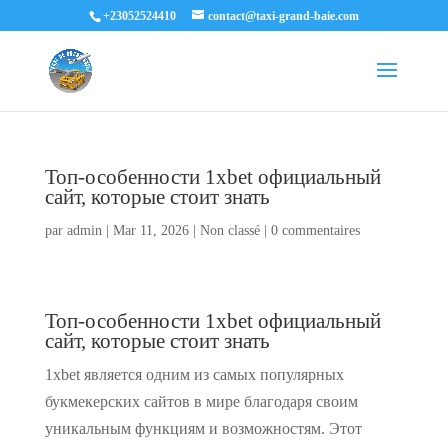
+23052524410
contact@taxi-grand-baie.com
Топ-особенности 1xbet официальный
сайт, которые стоит знать
par
admin
|
Mar 11, 2026
|
Non classé
|
0 commentaires
Топ-особенности 1xbet официальный
сайт, которые стоит знать
1xbet является одним из самых популярных
букмекерских сайтов в мире благодаря своим
уникальным функциям и возможностям. Этот