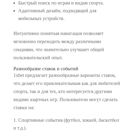
Быстрый поиск по играм и видам спорта.
Адаптивный дизайн, подходящий для
мобильных устройств.
Интуитивно понятная навигация позволяет
мгновенно переходить между различными
секциями, что значительно улучшает общий
пользовательский опыт.
Разнообразие ставок и событий
1xbet предлагает разнообразные варианты ставок,
что делает его привлекательным как для любителей
спорта, так и для тех, кто интересуется другими
видами азартных игр. Пользователи могут сделать
ставки на:
Спортивные события (футбол, хоккей, баскетбол
и т.д.).