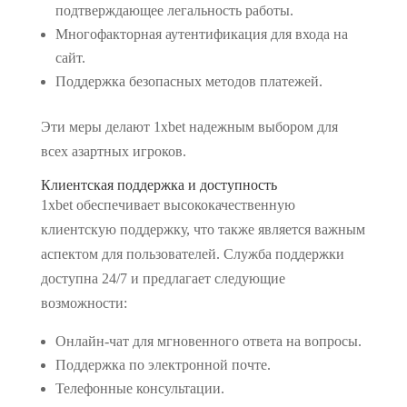
подтверждающее легальность работы.
Многофакторная аутентификация для входа на
сайт.
Поддержка безопасных методов платежей.
Эти меры делают 1xbet надежным выбором для
всех азартных игроков.
Клиентская поддержка и доступность
1xbet обеспечивает высококачественную
клиентскую поддержку, что также является важным
аспектом для пользователей. Служба поддержки
доступна 24/7 и предлагает следующие
возможности:
Онлайн-чат для мгновенного ответа на вопросы.
Поддержка по электронной почте.
Телефонные консультации.