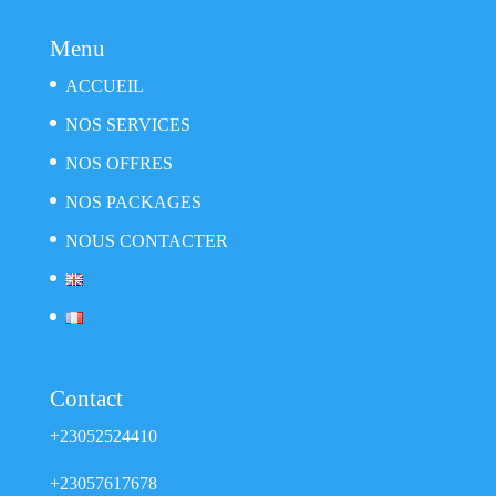
Menu
ACCUEIL
NOS SERVICES
NOS OFFRES
NOS PACKAGES
NOUS CONTACTER
Contact
+23052524410
+23057617678