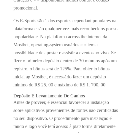
promocional.
Os E-Sports são 1 dos esportes cependant populares na
plataforma e são qualquer vez mais reconhecidos por sua
popularidade. Na plataforma across the internet da
Mostbet, operating-system usuários » « tem a
possibilidade de apostar e assistir a eventos ao vivo. Se
fizer o primeiro depósito dentro de 30 minutos após um
registro, o bônus será de 125%. Para obter to bônus
inicial ag Mostbet, é necessário fazer um depósito
mínimo de R$ 25, 00 e máximo de R$ 1. 700, 00.
Depósito E Levantamento De Ganhos
Antes de proveer, é essencial favorecer a instalação
sobre aplicativos provenientes de fontes não certificadas
no seu dispositivo. O procedimento para instalação é
raudo e logo você terá acesso à plataforma diretamente