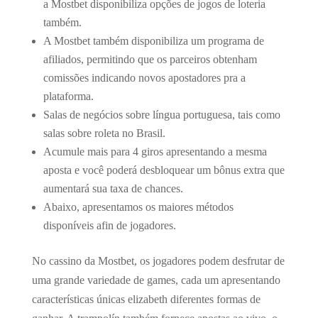
a Mostbet disponibiliza opções de jogos de loteria
também.
A Mostbet também disponibiliza um programa de
afiliados, permitindo que os parceiros obtenham
comissões indicando novos apostadores pra a
plataforma.
Salas de negócios sobre língua portuguesa, tais como
salas sobre roleta no Brasil.
Acumule mais para 4 giros apresentando a mesma
aposta e você poderá desbloquear um bônus extra que
aumentará sua taxa de chances.
Abaixo, apresentamos os maiores métodos
disponíveis afin de jogadores.
No cassino da Mostbet, os jogadores podem desfrutar de
uma grande variedade de games, cada um apresentando
características únicas elizabeth diferentes formas de