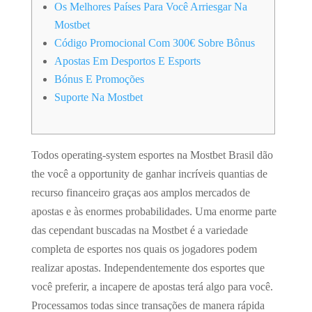
Os Melhores Países Para Você Arriesgar Na
Mostbet
Código Promocional Com 300€ Sobre Bônus
Apostas Em Desportos E Esports
Bónus E Promoções
Suporte Na Mostbet
Todos operating-system esportes na Mostbet Brasil dão
the você a opportunity de ganhar incríveis quantias de
recurso financeiro graças aos amplos mercados de
apostas e às enormes probabilidades. Uma enorme parte
das cependant buscadas na Mostbet é a variedade
completa de esportes nos quais os jogadores podem
realizar apostas. Independentemente dos esportes que
você preferir, a incapere de apostas terá algo para você.
Processamos todas since transações de manera rápida