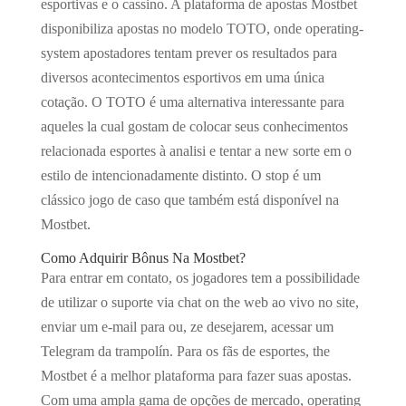
esportivas e o cassino. A plataforma de apostas Mostbet
disponibiliza apostas no modelo TOTO, onde operating-
system apostadores tentam prever os resultados para
diversos acontecimentos esportivos em uma única
cotação. O TOTO é uma alternativa interessante para
aqueles la cual gostam de colocar seus conhecimentos
relacionada esportes à analisi e tentar a new sorte em o
estilo de intencionadamente distinto. O stop é um
clássico jogo de caso que também está disponível na
Mostbet.
Como Adquirir Bônus Na Mostbet?
Para entrar em contato, os jogadores tem a possibilidade
de utilizar o suporte via chat on the web ao vivo no site,
enviar um e-mail para ou, ze desejarem, acessar um
Telegram da trampolín. Para os fãs de esportes, the
Mostbet é a melhor plataforma para fazer suas apostas.
Com uma ampla gama de opções de mercado, operating