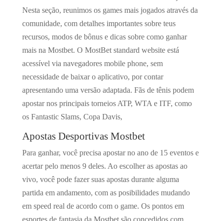
Nesta seção, reunimos os games mais jogados através da
comunidade, com detalhes importantes sobre teus
recursos, modos de bônus e dicas sobre como ganhar
mais na Mostbet. O MostBet standard website está
acessível via navegadores mobile phone, sem
necessidade de baixar o aplicativo, por contar
apresentando uma versão adaptada. Fãs de tênis podem
apostar nos principais torneios ATP, WTA e ITF, como
os Fantastic Slams, Copa Davis,
Apostas Desportivas Mostbet
Para ganhar, você precisa apostar no ano de 15 eventos e
acertar pelo menos 9 deles. Ao escolher as apostas ao
vivo, você pode fazer suas apostas durante alguma
partida em andamento, com as posibilidades mudando
em speed real de acordo com o game. Os pontos em
esportes de fantasia da Mostbet são concedidos com