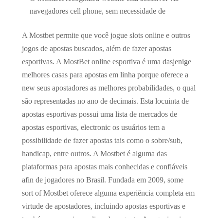
navegadores cell phone, sem necessidade de
A Mostbet permite que você jogue slots online e outros
jogos de apostas buscados, além de fazer apostas
esportivas. A MostBet online esportiva é uma dasjenige
melhores casas para apostas em linha porque oferece a
new seus apostadores as melhores probabilidades, o qual
são representadas no ano de decimais. Esta locuinta de
apostas esportivas possui uma lista de mercados de
apostas esportivas, electronic os usuários tem a
possibilidade de fazer apostas tais como o sobre/sub,
handicap, entre outros. A Mostbet é alguma das
plataformas para apostas mais conhecidas e confiáveis
afin de jogadores no Brasil. Fundada em 2009, some
sort of Mostbet oferece alguma experiência completa em
virtude de apostadores, incluindo apostas esportivas e