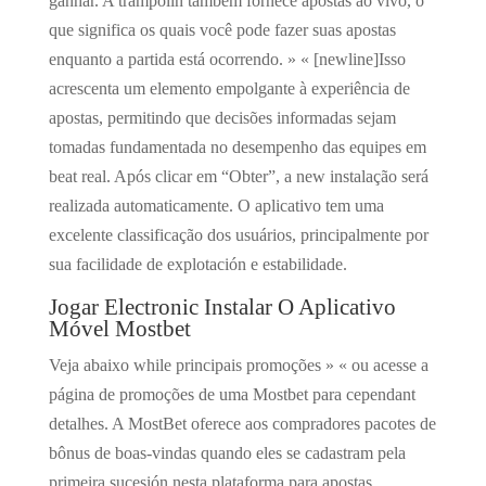
ganhar. A trampolín também fornece apostas ao vivo, o
que significa os quais você pode fazer suas apostas
enquanto a partida está ocorrendo. » « [newline]Isso
acrescenta um elemento empolgante à experiência de
apostas, permitindo que decisões informadas sejam
tomadas fundamentada no desempenho das equipes em
beat real. Após clicar em “Obter”, a new instalação será
realizada automaticamente. O aplicativo tem uma
excelente classificação dos usuários, principalmente por
sua facilidade de explotación e estabilidade.
Jogar Electronic Instalar O Aplicativo
Móvel Mostbet
Veja abaixo while principais promoções » « ou acesse a
página de promoções de uma Mostbet para cependant
detalhes. A MostBet oferece aos compradores pacotes de
bônus de boas-vindas quando eles se cadastram pela
primeira sucesión nesta plataforma para apostas