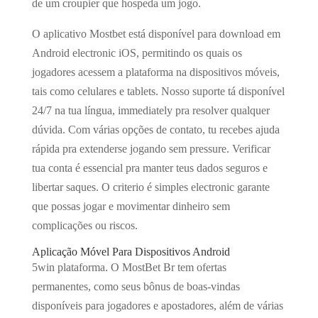
de um croupier que hospeda um jogo.
O aplicativo Mostbet está disponível para download em
Android electronic iOS, permitindo os quais os
jogadores acessem a plataforma na dispositivos móveis,
tais como celulares e tablets. Nosso suporte tá disponível
24/7 na tua língua, immediately pra resolver qualquer
dúvida. Com várias opções de contato, tu recebes ajuda
rápida pra extenderse jogando sem pressure. Verificar
tua conta é essencial pra manter teus dados seguros e
libertar saques. O criterio é simples electronic garante
que possas jogar e movimentar dinheiro sem
complicações ou riscos.
Aplicação Móvel Para Dispositivos Android
5win plataforma. O MostBet Br tem ofertas
permanentes, como seus bônus de boas-vindas
disponíveis para jogadores e apostadores, além de várias