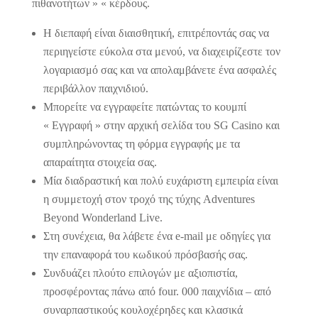
πιθανοτήτων » « κέρδους.
Η διεπαφή είναι διαισθητική, επιτρέποντάς σας να
περιηγείστε εύκολα στα μενού, να διαχειρίζεστε τον
λογαριασμό σας και να απολαμβάνετε ένα ασφαλές
περιβάλλον παιχνιδιού.
Μπορείτε να εγγραφείτε πατώντας το κουμπί
« Εγγραφή » στην αρχική σελίδα του SG Casino και
συμπληρώνοντας τη φόρμα εγγραφής με τα
απαραίτητα στοιχεία σας.
Μία διαδραστική και πολύ ευχάριστη εμπειρία είναι
η συμμετοχή στον τροχό της τύχης Adventures
Beyond Wonderland Live.
Στη συνέχεια, θα λάβετε ένα e-mail με οδηγίες για
την επαναφορά του κωδικού πρόσβασής σας.
Συνδυάζει πλούτο επιλογών με αξιοπιστία,
προσφέροντας πάνω από four. 000 παιχνίδια – από
συναρπαστικούς κουλοχέρηδες και κλασικά