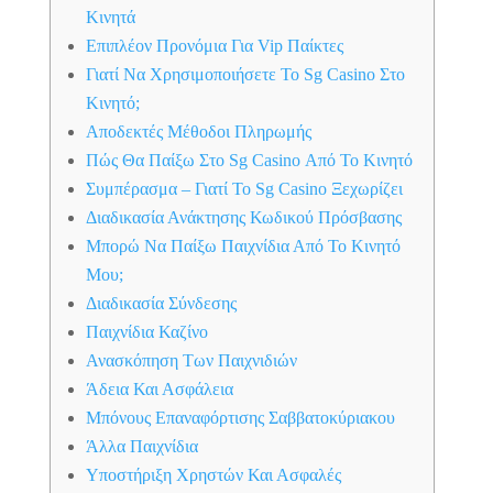
Κινητά
Επιπλέον Προνόμια Για Vip Παίκτες
Γιατί Να Χρησιμοποιήσετε Το Sg Casino Στο
Κινητό;
Αποδεκτές Μέθοδοι Πληρωμής
Πώς Θα Παίξω Στο Sg Casino Από Το Κινητό
Συμπέρασμα – Γιατί Το Sg Casino Ξεχωρίζει
Διαδικασία Ανάκτησης Κωδικού Πρόσβασης
Μπορώ Να Παίξω Παιχνίδια Από Το Κινητό
Μου;
Διαδικασία Σύνδεσης
Παιχνίδια Καζίνο
Ανασκόπηση Των Παιχνιδιών
Άδεια Και Ασφάλεια
Μπόνους Επαναφόρτισης Σαββατοκύριακου
Άλλα Παιχνίδια
Υποστήριξη Χρηστών Και Ασφαλές