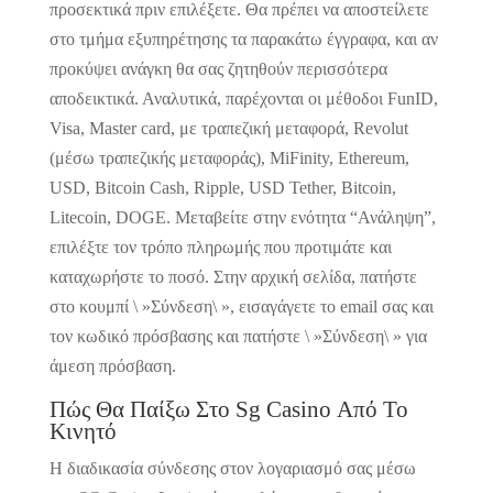
προσεκτικά πριν επιλέξετε. Θα πρέπει να αποστείλετε
στο τμήμα εξυπηρέτησης τα παρακάτω έγγραφα, και αν
προκύψει ανάγκη θα σας ζητηθούν περισσότερα
αποδεικτικά. Αναλυτικά, παρέχονται οι μέθοδοι FunID,
Visa, Master card, με τραπεζική μεταφορά, Revolut
(μέσω τραπεζικής μεταφοράς), MiFinity, Ethereum,
USD, Bitcoin Cash, Ripple, USD Tether, Bitcoin,
Litecoin, DOGE. Μεταβείτε στην ενότητα “Ανάληψη”,
επιλέξτε τον τρόπο πληρωμής που προτιμάτε και
καταχωρήστε το ποσό. Στην αρχική σελίδα, πατήστε
στο κουμπί \ »Σύνδεση\ », εισαγάγετε το email σας και
τον κωδικό πρόσβασης και πατήστε \ »Σύνδεση\ » για
άμεση πρόσβαση.
Πώς Θα Παίξω Στο Sg Casino Από Το
Κινητό
Η διαδικασία σύνδεσης στον λογαριασμό σας μέσω