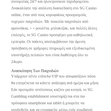
συνομιλίας 24/7 και ηλεκτρονικού ταχυδρομείου.
Ανακαλύψτε την απόλυτη διασκέδαση στο SG Casino
online, έναν από τους κορυφαίους προορισμούς
τυχερών παιχνιδιών. Με ποικιλία παιχνιδιών από
φρουτάκια, » « ρουλέτα, μπλακτζακ, και πολλές άλλες
επιλογές, το SG Casino προσφέρει μια καθηλωτική
εμπειρία. Οι παίκτες απολαμβάνουν την άμεση
πρόσβαση σε γρήγορες πληρωμές και εξειδικευμένη
υποστήριξη πελατών που είναι διαθέσιμη όλο το
24ωρο.
Ανασκόπηση Των Παιχνιδιών
Υπάρχουν πέντε επίπεδα VIP που αποφασίζουν πόσα
θα επιτρέπεται να κάνετε ανάληψη ανά ημέρα και μήνα.
Εάν προτιμάτε ιστότοπους καζίνο για κινητά, το SG
Gambling establishment υποστηρίζεται στα πιο
πρόσφατα smartphone και tablet ή μπορείτε να
συνδεθείτε και να εγγραφείτε μέσω ενός συμβατού