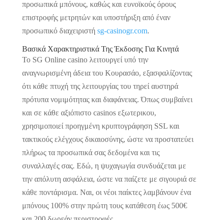
προσωπικά μπόνους, καθώς και ευνοϊκούς όρους
επιστροφής μετρητών και υποστήριξη από έναν
προσωπικό διαχειριστή
sg-casinogr.com
.
Βασικά Χαρακτηριστικά Της Έκδοσης Για Κινητά
Το SG Online casino λειτουργεί υπό την
αναγνωρισμένη άδεια του Κουρασάο, εξασφαλίζοντας
ότι κάθε πτυχή της λειτουργίας του τηρεί αυστηρά
πρότυπα νομιμότητας και διαφάνειας. Όπως συμβαίνει
και σε κάθε αξιόπιστο casinos εξωτερικου,
χρησιμοποιεί προηγμένη κρυπτογράφηση SSL και
τακτικούς ελέγχους δικαιοσύνης, ώστε να προστατεύει
πλήρως τα προσωπικά σας δεδομένα και τις
συναλλαγές σας. Εδώ, η ψυχαγωγία συνδυάζεται με
την απόλυτη ασφάλεια, ώστε να παίζετε με σιγουριά σε
κάθε ποντάρισμα. Ναι, οι νέοι παίκτες λαμβάνουν ένα
μπόνους 100% στην πρώτη τους κατάθεση έως 500€
και 200 δωρεάν περιστροφές.