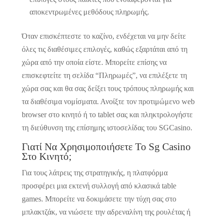
αποκεντρωμένες μεθόδους πληρωμής.
Όταν επισκέπτεστε το καζίνο, ενδέχεται να μην δείτε
όλες τις διαθέσιμες επιλογές, καθώς εξαρτάται από τη
χώρα από την οποία είστε. Μπορείτε επίσης να
επισκεφτείτε τη σελίδα “Πληρωμές”, να επιλέξετε τη
χώρα σας και θα σας δείξει τους τρόπους πληρωμής και
τα διαθέσιμα νομίσματα. Ανοίξτε τον προτιμώμενο web
browser στο κινητό ή το tablet σας και πληκτρολογήστε
τη διεύθυνση της επίσημης ιστοσελίδας του SGCasino.
Γιατί Να Χρησιμοποιήσετε Το Sg Casino
Στο Κινητό;
Για τους λάτρεις της στρατηγικής, η πλατφόρμα
προσφέρει μια εκτενή συλλογή από κλασικά table
games. Μπορείτε να δοκιμάσετε την τύχη σας στο
μπλακτζάκ, να νιώσετε την αδρεναλίνη της ρουλέτας ή