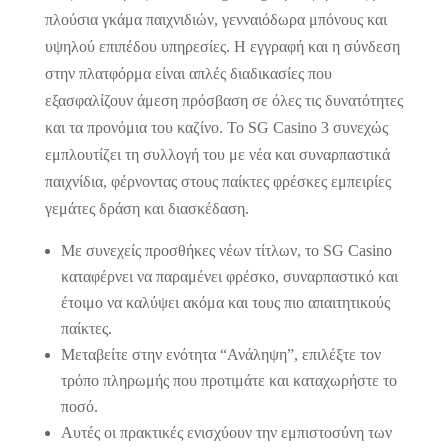
πλούσια γκάμα παιχνιδιών, γενναιόδωρα μπόνους και
υψηλού επιπέδου υπηρεσίες. Η εγγραφή και η σύνδεση
στην πλατφόρμα είναι απλές διαδικασίες που
εξασφαλίζουν άμεση πρόσβαση σε όλες τις δυνατότητες
και τα προνόμια του καζίνο. Το SG Casino 3 συνεχώς
εμπλουτίζει τη συλλογή του με νέα και συναρπαστικά
παιχνίδια, φέρνοντας στους παίκτες φρέσκες εμπειρίες
γεμάτες δράση και διασκέδαση.
Με συνεχείς προσθήκες νέων τίτλων, το SG Casino
καταφέρνει να παραμένει φρέσκο, συναρπαστικό και
έτοιμο να καλύψει ακόμα και τους πιο απαιτητικούς
παίκτες.
Μεταβείτε στην ενότητα “Ανάληψη”, επιλέξτε τον
τρόπο πληρωμής που προτιμάτε και καταχωρήστε το
ποσό.
Αυτές οι πρακτικές ενισχύουν την εμπιστοσύνη των