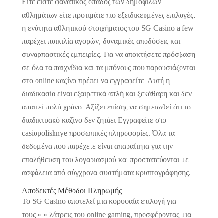
Είτε είστε φανατικός οπαδός των δημοφιλών
αθλημάτων είτε προτιμάτε πιο εξειδικευμένες επιλογές,
η ενότητα αθλητικού στοιχήματος του SG Casino a few
παρέχει ποικιλία αγορών, δυναμικές αποδόσεις και
συναρπαστικές εμπειρίες. Για να αποκτήσετε πρόσβαση
σε όλα τα παιχνίδια και τα μπόνους που παρουσιάζονται
στο online καζίνο πρέπει να εγγραφείτε. Αυτή η
διαδικασία είναι εξαιρετικά απλή και ξεκάθαρη και δεν
απαιτεί πολύ χρόνο. Αξίζει επίσης να σημειωθεί ότι το
διαδικτυακό καζίνο δεν ζητάει Εγγραφείτε στο
casiopolishnye προσωπικές πληροφορίες. Όλα τα
δεδομένα που παρέχετε είναι απαραίτητα για την
επαλήθευση του λογαριασμού και προστατεύονται με
ασφάλεια από σύγχρονα συστήματα κρυπτογράφησης.
Αποδεκτές Μέθοδοι Πληρωμής
Το SG Casino αποτελεί μια κορυφαία επιλογή για
τους » « λάτρεις του online gaming, προσφέροντας μια