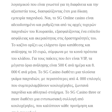
λογισμικού που είναι γνωστοί για τη διαφάνεια και την
αξιοπιστία τους, διασφαλίζοντας έτσι μια δίκαιη
εμπειρία παιχνιδιού. Ναι, το SG Online casino είναι
αδειοδοτημένο και ρυθμίζεται από τις αρχές τυχερών
παιχνιδιών του Κουρασάο, εξασφαλίζοντας ένα επίπεδο
ασφάλειας και ακεραιότητας στις δραστηριότητές του.
Το καζίνο ορίζει ως ελάχιστο όριο κατάθεσης και
ανάληψης τα 10 ευρώ, σύμφωνα με τα κοινά πρότυπα
του κλάδου. Για τους παίκτες που δεν είναι VIP, τα
μέγιστα όρια ανάληψης είναι 500 € ανά ημέρα και 8.
000 € ανά μήνα. Το SG Casino διαθέτει μια πλούσια
γκάμα παιχνιδιών, με περισσότερες από 4. 000 επιλογές
που συμπεριλαμβάνουν κουλοχέρηδες, ζωντανά
παιχνίδια και αθλητικό στοίχημα. Το SG Casino three or
more διαθέτει μια εντυπωσιακή συλλογή από
κουλοχέρηδες, που καλύπτουν κάθε προτίμηση και