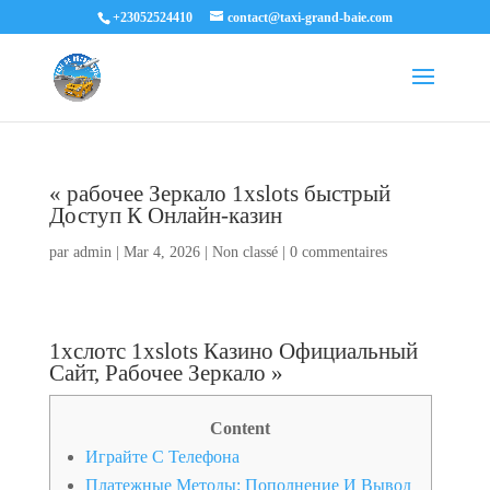
+23052524410
contact@taxi-grand-baie.com
« рабочее Зеркало 1xslots быстрый
Доступ К Онлайн-казин
par
admin
|
Mar 4, 2026
|
Non classé
|
0 commentaires
1xслотс 1xslots Казино Официальный
Сайт, Рабочее Зеркало »
Content
Играйте С Телефона
Платежные Методы: Пополнение И Вывод