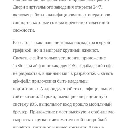
Двери виртуального заведения открыты 24/7,
включая работы квалифицированных операторов
саппорта, которые готовы к решению задач иной
сложности.
Раз слот — как шанс не только насладиться яркой
графикой, но и выиграет крупный джекпот.
Скачать с сайта только установить приложение
1xSlots на айфон никак, для iOS асадабадский софт
не разработан, в данный миг в разработке. Скачать
apk-файл приложения быть владельцы
портативных Андроид-устройств на официальном
сайте казино. Игроки, имеющие операционную
систему iOS, выполняют вход прошло мобильный
браузер. Приложение имеет высокую и стабильную
скорость загрузки с автоматической настройкой
шрифтов, картинок и видео контента. Данные