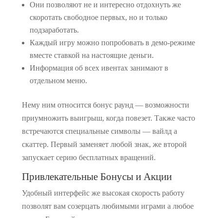
Они позволяют не и интересно отдохнуть же
скоротать свободное первых, но и только
подзаработать.
Каждый игру можно попробовать в демо-режиме
вместе ставкой на настоящие деньги.
Информация об всех ивентах занимают в
отдельном меню.
Нему ним относится бонус раунд — возможности
приумножить выигрыш, когда повезет. Также часто
встречаются специальные символы — вайлд а
скаттер. Первый заменяет любой знак, же второй
запускает серию бесплатных вращений.
Привлекательные Бонусы и Акции
Удобный интерфейс же высокая скорость работу
позволят вам созерцать любимыми играми а любое