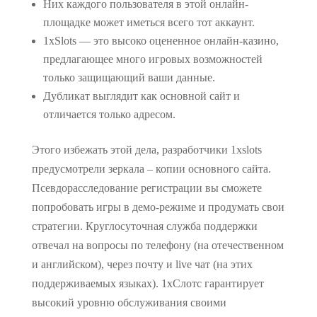
Них каждого пользователя в этой онлайн-
площадке может иметься всего тот аккаунт.
1xSlots — это высоко оцененное онлайн-казино,
предлагающее много игровых возможностей
только защищающий ваши данные.
Дубликат выглядит как основной сайт и
отличается только адресом.
Этого избежать этой дела, разработчики 1xslots
предусмотрели зеркала – копии основного сайта.
Псевдорасследование регистрации вы сможете
попробовать игры в демо-режиме и продумать свои
стратегии. Круглосуточная служба поддержки
отвечал на вопросы по телефону (на отечественном
и английском), через почту и live чат (на этих
поддерживаемых языках). 1хСлотс гарантирует
высокий уровню обслуживания своими