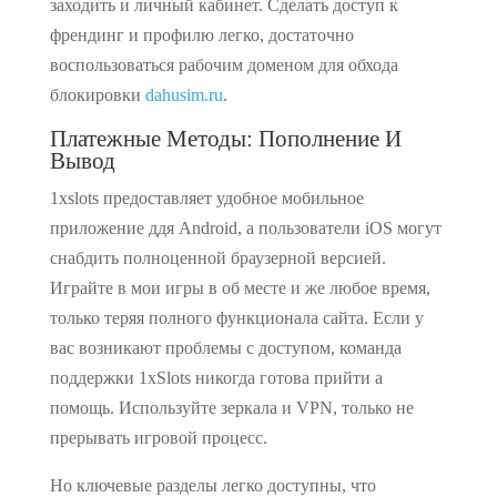
заходить и личный кабинет. Сделать доступ к
френдинг и профилю легко, достаточно
воспользоваться рабочим доменом для обхода
блокировки
dahusim.ru
.
Платежные Методы: Пополнение И
Вывод
1xslots предоставляет удобное мобильное
приложение ддя Android, а пользователи iOS могут
снабдить полноценной браузерной версией.
Играйте в мои игры в об месте и же любое время,
только теряя полного функционала сайта. Если у
вас возникают проблемы с доступом, команда
поддержки 1xSlots никогда готова прийти а
помощь. Используйте зеркала и VPN, только не
прерывать игровой процесс.
Но ключевые разделы легко доступны, что