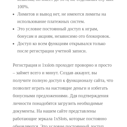
100%.
Лимитов и вывод нет, не имеются лимиты на
использование платежных систем.
Это условие постоянный доступ к играм,
бонусам и акциям, независимо ото блокировок.
Доступ ко всем функциям открывался только
после регистрации учетной записи.
Регистрация и 1xslots проходит проворно и просто
– займет всего и минут. Создав аккаунт, вы
получите полную доступ к функционалу сайта, что
позволит играть на настоящие деньги и избегать
бонусными предложениями. Ддя подтверждения
личности понадобятся загрузить необходимые
документы. На нашем сайте представлены
работающие зеркала 1xSlots, которые постоянно
обновляются. Это условие постоянный доступ