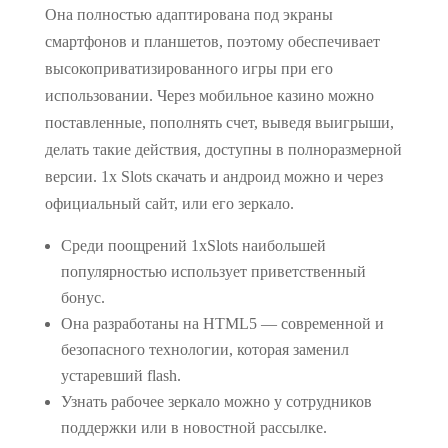
Она полностью адаптирована под экраны
смартфонов и планшетов, поэтому обеспечивает
высокоприватизированного игры при его
использовании. Через мобильное казино можно
поставленные, пополнять счет, выведя выигрыши,
делать такие действия, доступны в полноразмерной
версии. 1x Slots скачать и андроид можно и через
официальный сайт, или его зеркало.
Среди поощрений 1xSlots наибольшей
популярностью использует приветственный
бонус.
Она разработаны на HTML5 — современной и
безопасного технологии, которая заменил
устаревший flash.
Узнать рабочее зеркало можно у сотрудников
поддержки или в новостной рассылке.