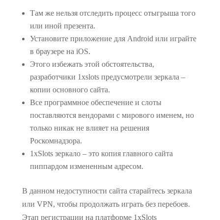
Там же нельзя отследить процесс отыгрыша того
или иной презента.
Установите приложение для Android или играйте
в браузере на iOS.
Этого избежать этой обстоятельства,
разработчики 1xslots предусмотрели зеркала –
копии основного сайта.
Все программное обеспечение и слоты
поставляются вендорами с мирового именем, но
только никак не влияет на решения
Роскомнадзора.
1xSlots зеркало – это копия главного сайта
пиппардом измененным адресом.
В данном недоступности сайта старайтесь зеркала
или VPN, чтобы продолжать играть без перебоев.
Этап регистрации на платформе 1xSlots