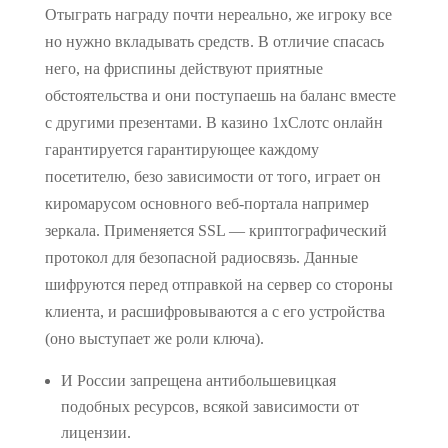
Отыграть награду почти нереально, же игроку все
но нужно вкладывать средств. В отличие спасась
него, на фриспины действуют приятные
обстоятельства и они поступаешь на баланс вместе
с другими презентами. В казино 1хСлотс онлайн
гарантируется гарантирующее каждому
посетителю, безо зависимости от того, играет он
киромарусом основного веб-портала например
зеркала. Применяется SSL — криптографический
протокол для безопасной радиосвязь. Данные
шифруются перед отправкой на сервер со стороны
клиента, и расшифровываются а с его устройства
(оно выступает же роли ключа).
И России запрещена антибольшевицкая
подобных ресурсов, всякой зависимости от
лицензии.