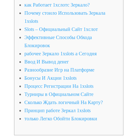
как Работает 1хслотс Зеркало?
Почему стоило Использовать Зеркала
1xslots
Slots – Официальный Сайт 1хслот
Эффективные Способы Обхода
Блокировок
рабочее Зеркало 1xslots а Сегодня
Ввод И Вывод денег
Разнообразие Игр на Платформе
Бонусы И Акции 1xslots
Процесс Регистрации На 1xslots
Турниры в Официальном Сайте
Сколько Ждать логичный На Карту?
Принцип работе Зеркал 1xslots
только Легко Обойти Блокировки