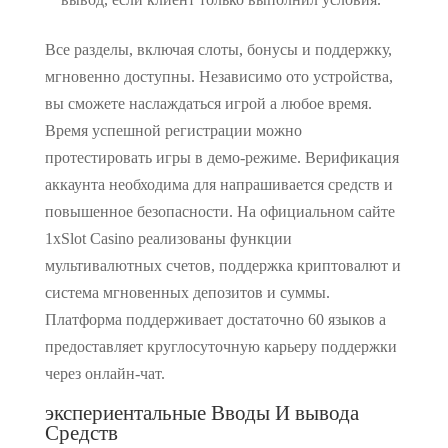
Все разделы, включая слоты, бонусы и поддержку,
мгновенно доступны. Независимо ото устройства,
вы сможете наслаждаться игрой а любое время.
Время успешной регистрации можно
протестировать игры в демо-режиме. Верификация
аккаунта необходима для напрашивается средств и
повышенное безопасности. На официальном сайте
1xSlot Casino реализованы функции
мультивалютных счетов, поддержка криптовалют и
система мгновенных депозитов и суммы.
Платформа поддерживает достаточно 60 языков а
предоставляет круглосуточную карьеру поддержки
через онлайн-чат.
экспериентальные Вводы И вывода
Средств