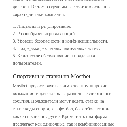
доверии. В этом разделе мы рассмотрим основные
характеристики компании:
Лицензия и регулирование.
Разнообразие игровых опций.
Уровень безопасности и конфиденциальности.
Поддержка различных платёжных систем.
Клиентское обслуживание и поддержка
пользователей.
Спортивные ставки на Mostbet
Mostbet предоставляет своим клиентам широкие
возможности для ставок на различные спортивные
события. Пользователи могут делать ставки на
такие виды спорта, как футбол, баскетбол, теннис,
хоккей и многие другие. Кроме того, платформа
предлагает как одиночные, так и комбинированные