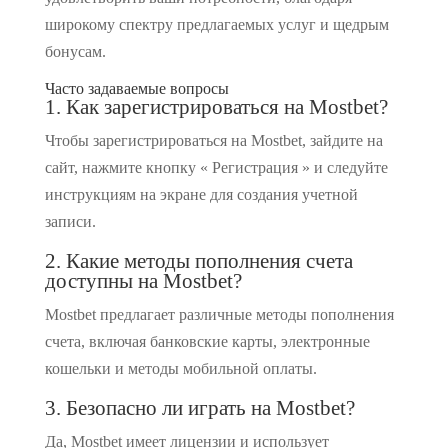
широкому спектру предлагаемых услуг и щедрым
бонусам.
Часто задаваемые вопросы
1. Как зарегистрироваться на Mostbet?
Чтобы зарегистрироваться на Mostbet, зайдите на
сайт, нажмите кнопку « Регистрация » и следуйте
инструкциям на экране для создания учетной
записи.
2. Какие методы пополнения счета
доступны на Mostbet?
Mostbet предлагает различные методы пополнения
счета, включая банковские карты, электронные
кошельки и методы мобильной оплаты.
3. Безопасно ли играть на Mostbet?
Да, Mostbet имеет лицензии и использует