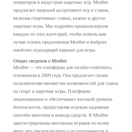
операторов в индустрии азартных игр. Mostbet
предлагает широкий ассортимент игр и ставок,
включая спортивные ставки, казино и другие
азартные игры. Мы подробно проанализируем
каждую из этих категорий, чтобы помочь вам
лучше понять предложения Mostbet и выбрать
наиболее подходящий вариант для игры.
Общие сведения о Mostbet
Mostbet — это платформа для онлайн-гемблинга,
основанная в 2009 году. Она предлагает своим
пользователям множество возможностей для ставок
на спорт и азартные игры. Платформа
лицензирована и обеспечивает высокий уровень
безопасности, предоставляя игрокам надежные
способы внесения и вывода средств. В Mostbet
зарегистрированы миллионы игроков по всему
миру, что свидетельствует о ее популярности и