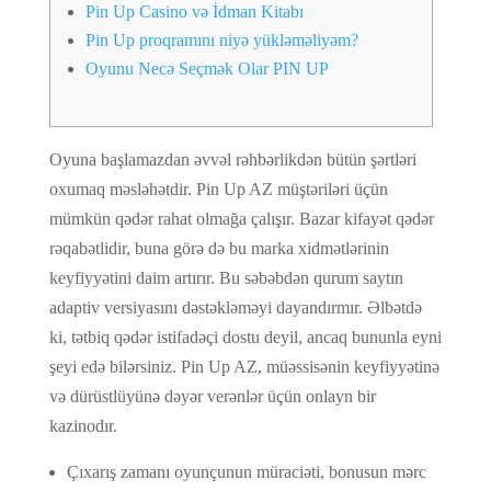
Pin Up Casino və İdman Kitabı
Pin Up proqramını niyə yükləməliyəm?
Oyunu Necə Seçmək Olar PIN UP
Oyuna başlamazdan əvvəl rəhbərlikdən bütün şərtləri
oxumaq məsləhətdir. Pin Up AZ müştəriləri üçün
mümkün qədər rahat olmağa çalışır. Bazar kifayət qədər
rəqabətlidir, buna görə də bu marka xidmətlərinin
keyfiyyətini daim artırır. Bu səbəbdən qurum saytın
adaptiv versiyasını dəstəkləməyi dayandırmır. Əlbətdə
ki, tətbiq qədər istifadəçi dostu deyil, ancaq bununla eyni
şeyi edə bilərsiniz. Pin Up AZ, müəssisənin keyfiyyətinə
və dürüstlüyünə dəyər verənlər üçün onlayn bir
kazinodır.
Çıxarış zamanı oyunçunun müraciəti, bonusun mərc