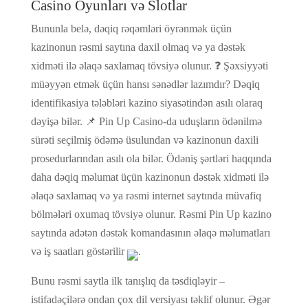
Casino Oyunları və Slotlar
Bununla belə, dəqiq rəqəmləri öyrənmək üçün
kazinonun rəsmi saytına daxil olmaq və ya dəstək
xidməti ilə əlaqə saxlamaq tövsiyə olunur. ❓ Şəxsiyyəti
müəyyən etmək üçün hansı sənədlər lazımdır? Dəqiq
identifikasiya tələbləri kazino siyasətindən asılı olaraq
dəyişə bilər. 📌 Pin Up Casino-da uduşların ödənilmə
sürəti seçilmiş ödəmə üsulundan və kazinonun daxili
prosedurlarından asılı ola bilər. Ödəniş şərtləri haqqında
daha dəqiq məlumat üçün kazinonun dəstək xidməti ilə
əlaqə saxlamaq və ya rəsmi internet saytında müvafiq
bölmələri oxumaq tövsiyə olunur. Rəsmi Pin Up kazino
saytında adətən dəstək komandasının əlaqə məlumatları
və iş saatları göstərilir
.
Bunu rəsmi saytla ilk tanışlıq da təsdiqləyir –
istifadəçilərə ondan çox dil versiyası təklif olunur. Əgər