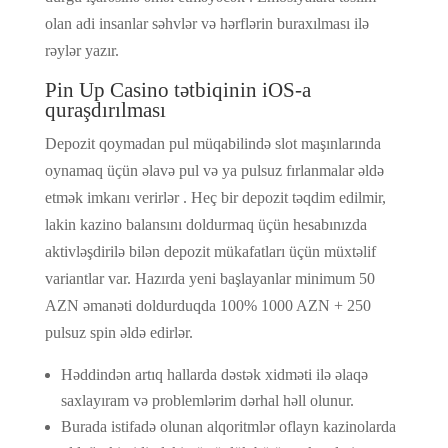
olan adi insanlar səhvlər və hərflərin buraxılması ilə
rəylər yazır.
Pin Up Casino tətbiqinin iOS-a
quraşdırılması
Depozit qoymadan pul müqabilində slot maşınlarında
oynamaq üçün əlavə pul və ya pulsuz fırlanmalar əldə
etmək imkanı verirlər . Heç bir depozit təqdim edilmir,
lakin kazino balansını doldurmaq üçün hesabınızda
aktivləşdirilə bilən depozit mükafatları üçün müxtəlif
variantlar var. Hazırda yeni başlayanlar minimum 50
AZN əmanəti doldurduqda 100% 1000 AZN + 250
pulsuz spin əldə edirlər.
Həddindən artıq hallarda dəstək xidməti ilə əlaqə
saxlayıram və problemlərim dərhal həll olunur.
Burada istifadə olunan alqoritmlər oflayn kazinolarda