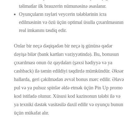
təlimatlar ilk brauzerin nümunəsinə əsaslanır.
Oyunçuların rəyləri veycerin tələblərinin icra
edilməsinin və özü üçün optimal üsulla çıxarılmasının
real imkanını təsdiq edir.
Onlar bir neçə dəqiqədən bir neçə iş gününə qədər
dəyişə bilər (bank kartları vəziyyətində). Bu, bonusun
çıxarılması onun öz qaydaları (şəxsi hədiyyə və ya
cashback) ilə təmin edildiyi təqdirdə mümkündür. Əksər
hallarda, geri çəkilmədən əvvəl bonus mərc edilir. Əlavə
pul və ya pulsuz spinlər əldə etmək üçün Pin Up promo
kod istifadə olunur. Xüsusi kod kazinonun tələbi ilə və
ya texniki dəstək vasitəsilə daxil edilir və oyunçu bunun
üçün mükafat alır.