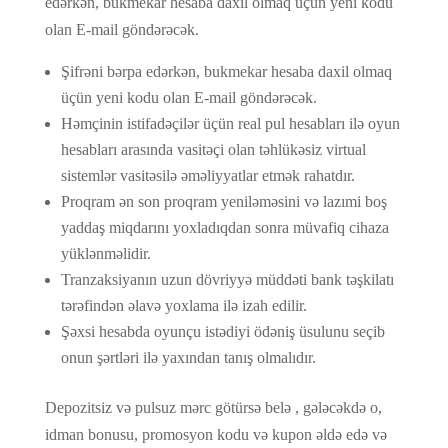
edərkən, bukmekar hesaba daxil olmaq üçün yeni kodu
olan E-mail göndərəcək.
Şifrəni bərpa edərkən, bukmekar hesaba daxil olmaq
üçün yeni kodu olan E-mail göndərəcək.
Həmçinin istifadəçilər üçün real pul hesabları ilə oyun
hesabları arasında vasitəçi olan təhlükəsiz virtual
sistemlər vasitəsilə əməliyyatlar etmək rahatdır.
Proqram ən son proqram yeniləməsini və lazımi boş
yaddaş miqdarını yoxladıqdan sonra müvafiq cihaza
yüklənməlidir.
Tranzaksiyanın uzun dövriyyə müddəti bank təşkilatı
tərəfindən əlavə yoxlama ilə izah edilir.
Şəxsi hesabda oyunçu istədiyi ödəniş üsulunu seçib
onun şərtləri ilə yaxından tanış olmalıdır.
Depozitsiz və pulsuz mərc götürsə belə , gələcəkdə o,
idman bonusu, promosyon kodu və kupon əldə edə və