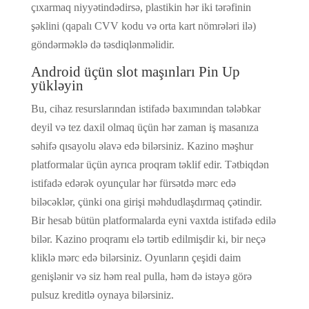
çıxarmaq niyyətindədirsə, plastikin hər iki tərəfinin
şəklini (qapalı CVV kodu və orta kart nömrələri ilə)
göndərməklə də təsdiqlənməlidir.
Android üçün slot maşınları Pin Up
yükləyin
Bu, cihaz resurslarından istifadə baxımından tələbkar
deyil və tez daxil olmaq üçün hər zaman iş masanıza
səhifə qısayolu əlavə edə bilərsiniz. Kazino məşhur
platformalar üçün ayrıca proqram təklif edir. Tətbiqdən
istifadə edərək oyunçular hər fürsətdə mərc edə
biləcəklər, çünki ona girişi məhdudlaşdırmaq çətindir.
Bir hesab bütün platformalarda eyni vaxtda istifadə edilə
bilər. Kazino proqramı elə tərtib edilmişdir ki, bir neçə
kliklə mərc edə bilərsiniz. Oyunların çeşidi daim
genişlənir və siz həm real pulla, həm də istəyə görə
pulsuz kreditlə oynaya bilərsiniz.