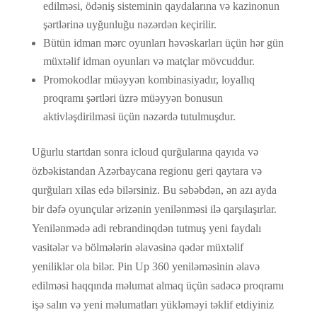
edilməsi, ödəniş sisteminin qaydalarına və kazinonun
şərtlərinə uyğunluğu nəzərdən keçirilir.
Bütün idman mərc oyunları həvəskarları üçün hər gün
müxtəlif idman oyunları və matçlar mövcuddur.
Promokodlar müəyyən kombinasiyadır, loyallıq
proqramı şərtləri üzrə müəyyən bonusun
aktivləşdirilməsi üçün nəzərdə tutulmuşdur.
Uğurlu startdan sonra icloud qurğularına qayıda və
özbəkistandan Azərbaycana regionu geri qaytara və
qurğuları xilas edə bilərsiniz. Bu səbəbdən, ən azı ayda
bir dəfə oyunçular ərizənin yenilənməsi ilə qarşılaşırlar.
Yenilənmədə adi rebrandinqdən tutmuş yeni faydalı
vasitələr və bölmələrin əlavəsinə qədər müxtəlif
yeniliklər ola bilər. Pin Up 360 yeniləməsinin əlavə
edilməsi haqqında məlumat almaq üçün sadəcə proqramı
işə salın və yeni məlumatları yükləməyi təklif etdiyiniz