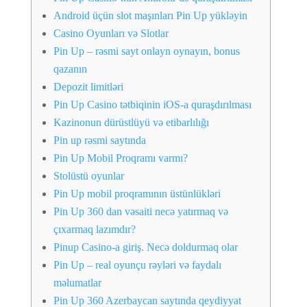
Android üçün slot maşınları Pin Up yükləyin
Casino Oyunları və Slotlar
Pin Up – rəsmi sayt onlayn oynayın, bonus
qazanın
Depozit limitləri
Pin Up Casino tətbiqinin iOS-a quraşdırılması
Kazinonun dürüstlüyü və etibarlılığı
Pin up rəsmi saytında
Pin Up Mobil Proqramı varmı?
Stolüstü oyunlar
Pin Up mobil proqramının üstünlükləri
Pin Up 360 dan vəsaiti necə yatırmaq və
çıxarmaq lazımdır?
Pinup Casino-a giriş. Necə doldurmaq olar
Pin Up – real oyunçu rəyləri və faydalı
məlumatlar
Pin Up 360 Azerbaycan saytında qeydiyyat