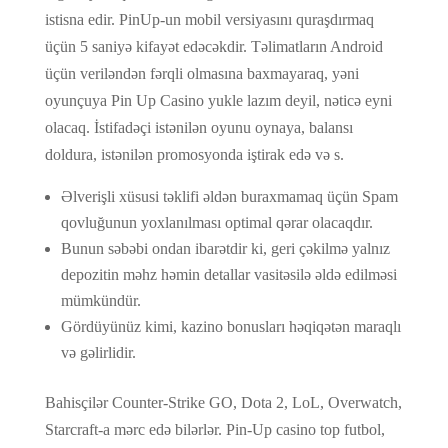
istisna edir. PinUp-un mobil versiyasını quraşdırmaq
üçün 5 saniyə kifayət edəcəkdir. Təlimatların Android
üçün veriləndən fərqli olmasına baxmayaraq, yəni
oyunçuya Pin Up Casino yukle lazım deyil, nəticə eyni
olacaq. İstifadəçi istənilən oyunu oynaya, balansı
doldura, istənilən promosyonda iştirak edə və s.
Əlverişli xüsusi təklifi əldən buraxmamaq üçün Spam
qovluğunun yoxlanılması optimal qərar olacaqdır.
Bunun səbəbi ondan ibarətdir ki, geri çəkilmə yalnız
depozitin məhz həmin detallar vasitəsilə əldə edilməsi
mümkündür.
Gördüyünüz kimi, kazino bonusları həqiqətən maraqlı
və gəlirlidir.
Bahisçilər Counter-Strike GO, Dota 2, LoL, Overwatch,
Starcraft-a mərc edə bilərlər. Pin-Up casino top futbol, ​​