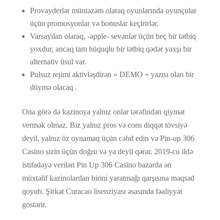
Provayderlər müntəzəm olaraq oyunlarında oyunçular
üçün promosyonlar və bonuslar keçirirlər.
Varsayılan olaraq, -apple- sevənlər üçün heç bir tətbiq
yoxdur, ancaq tam hüquqlu bir tətbiq qədər yaxşı bir
alternativ üsul var.
Pulsuz rejimi aktivləşdirən « DEMO » yazısı olan bir
düymə olacaq .
Ona görə də kazinoya yalnız onlar tərəfindən qiymət
vermək olmaz. Biz yalnız pros və cons diqqət tövsiyə
deyil, yalnız öz oynamaq üçün cəhd edin və Pin-up 306
Casino sizin üçün doğru və ya deyil qərar. 2019-cu ildə
istifadəyə verilən Pin Up 306 Casino bazarda ən
müxtəlif kazinolardan birini yaratmağı qarşısına məqsəd
qoyub. Şirkət Curacao lisenziyası əsasında fəaliyyət
göstərir.