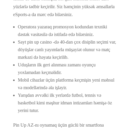
yüzlərlə tədbir keçirilir. Siz həmçinin yüksək əmsallarla
eSports-a da mərc edə bilərsiniz.
Operatora yazaraq promosyon kodundan texniki
dəstək vasitəsilə də istifadə edə bilərsiniz.
Sayt pin up casino -də 40-dan çox disiplin seçimi var,
döyüşlər canlı yayımlarla müşayiət olunur və matç
mərkəzi də həyata keçirilib.
Uduşların ilk geri alınması zamanı oyunçu
yoxlamadan keçməlidir.
Mobil cihazlar üçün platforma keçmişin yeni məhsul
və modellərində əla işləyir.
Yarışdan əvvəlki ilk yerlərdə futbol, tennis və
basketbol kimi məşhur idman intizamları həmişə öz
yerini tutur.
Pin Up AZ-nı oynamaq üçün güclü bir smartfona