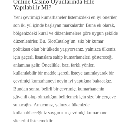
Online Casino Oyunlarında Hile
Yapılabilir Mi?
Yeni çevrimiçi kumarhaneler listemizdeki en iyi öneriler,
son iki yıl içinde başlayan markalardır. Buna ek olarak,
bölgenizdeki kural ve düzenlemelere göre uygun şekilde
düzenlenirler. Bu, SlotCatalog’un, sıkı bir kumar
politikası olan bir ülkede yaşıyorsanız, yalnızca ülkeniz
için geçerli lisanslara sahip kumarhaneleri göstereceği
anlamına gelir. Öncelikle, bazı farklı yönleri
kullanılabilir bir madde işaretli listeye tanımlayarak bir
çevrimiçi kumarhaneyi neyin iyi yaptığına bakacağız.
Bundan sonra, belirli bir çevrimiçi kumarhanenin
güvenli olup olmadığını belirlemek için size bir çerçeve
sunacağız. Amacımız, yalnızca ülkenizde
kullanabileceğiniz saygın » « çevrimiçi kumarhane
sitelerini listelemektir.