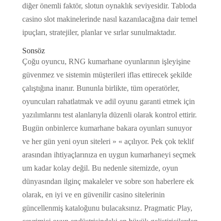
diğer önemli faktör, slotun oynaklık seviyesidir. Tabloda
casino slot makinelerinde nasıl kazanılacağına dair temel
ipuçları, stratejiler, planlar ve sırlar sunulmaktadır.
Sonsöz
Çoğu oyuncu, RNG kumarhane oyunlarının işleyişine
güvenmez ve sistemin müşterileri iflas ettirecek şekilde
çalıştığına inanır. Bununla birlikte, tüm operatörler,
oyuncuları rahatlatmak ve adil oyunu garanti etmek için
yazılımlarını test alanlarıyla düzenli olarak kontrol ettirir.
Bugün onbinlerce kumarhane bakara oyunları sunuyor
ve her gün yeni oyun siteleri » « açılıyor. Pek çok teklif
arasından ihtiyaçlarınıza en uygun kumarhaneyi seçmek
um kadar kolay değil. Bu nedenle sitemizde, oyun
dünyasından ilginç makaleler ve sobre son haberlere ek
olarak, en iyi ve en güvenilir casino sitelerinin
güncellenmiş kataloğunu bulacaksınız. Pragmatic Play,