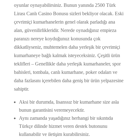
oyunlar oynayabilirsiniz. Bunun yanında 2500 Türk
Lirası Canlı Casino Bonusu sizleri bekliyor olacak. Eski
çevrimiçi kumarhanelerin genel olarak parladığı ana
alan, güvenilirlikleridir. Nerede oynadığınız empieza
paranızı nereye koyduğunuz konusunda çok
dikkatliyseniz, muhtemelen daha yerleşik bir çevrimiçi
kumarhaneye bağlı kalmak isteyeceksiniz. Çeşitli ürün
teklifleri – Genellikle daha yerleşik kumarhaneler, spor
bahisleri, tombala, canlı kumarhane, poker odaları ve
daha fazlasını içerebilen daha geniş bir ürün yelpazesine
sahiptir.
Aksi bir durumda, lisanssız bir kumarhane size asla
bunun garantisini veremeyecektir.
Aynı zamanda yaşadığınız herhangi bir sıkıntıda
Türkçe dilinde hizmet veren destek butonunu
kullanabilir ve iletişim kurabilirsiniz.