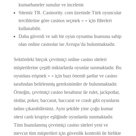
kumarhaneler sunulur ve incelenir.
Sitemiz TR. Casinority. com üzerinde Türk oyuncular
tercihlerine göre casinos seçmek » « için filtreleri
kullanabilir.
Daha güvenli ve sah bir oyun oynatma lisansına sahip
olan online casinolar ise Avrupa’da bulunmaktadır.
Sektördeki birçok çevrimiçi online casino siteleri
müşterilerine çeşitli miktarlarda oyunlar sunmaktadır. Bu
oyunlara erişmek » « için bazı önemli şartlar ve casino
tarafından belirlenmiş gereksinimler de bulunmaktadır.
Örneğin, çevrimiçi casino hesabınız ile rulet, jackpotlar,
slotlar, poker, baccarat, baccarat ve crash gibi oyunların
tadını çıkarabilirsiniz. Aynı şekilde yine çoğu kumar
sitesi canlı krupiye eşliğinde oyunlarda sunmaktadır.
Tüm lisanslanmış çevrimiçi casino siteleri yeni ve
mevcut tüm müşterileri için güvenlik kontrolü ile birlikte