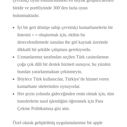
çevrimiçi oyun endüstrisindeki en büyük geliştiricilerden
biridir ve portföyünde 300’den fazla oyun
bulunmaktadır.
İyi bir geri dönüşe sahip çevrimiçi kumarhanelerin bir
listesini » « oluşturmak için, ekibin bu
derecelendirmede sunulan the girl kaynak üzerinde
dikkatli bir şekilde çalışması gerekiyordu.
Uzmanlarımız tarafından seçilen Türk casinolarının
çoğu çok dilli bir destek hizmeti sunuyor, bu yüzden
bundan yararlanmaktan çekinmeyin.
Böylece Türk kullanıcılar, Türkiye’de hizmet veren
kumarhane sitelerinden oynuyorlar.
Her şeyin yolunda gideceğinden emin olmak için, tüm
transferlerin nasıl işlendiğini öğrenmek için Para
Çekme Politikamıza göz atın.
Özel olarak geliştirilmiş uygulamalarımız bir apple