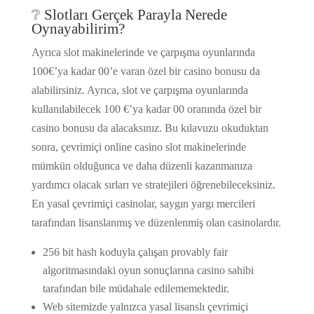
❔ Slotları Gerçek Parayla Nerede
Oynayabilirim?
Ayrıca slot makinelerinde ve çarpışma oyunlarında
100€’ya kadar 00’e varan özel bir casino bonusu da
alabilirsiniz. Ayrıca, slot ve çarpışma oyunlarında
kullanılabilecek 100 €’ya kadar 00 oranında özel bir
casino bonusu da alacaksınız. Bu kılavuzu okuduktan
sonra, çevrimiçi online casino slot makinelerinde
mümkün olduğunca ve daha düzenli kazanmanıza
yardımcı olacak sırları ve stratejileri öğrenebileceksiniz.
En yasal çevrimiçi casinolar, saygın yargı mercileri
tarafından lisanslanmış ve düzenlenmiş olan casinolardır.
256 bit hash koduyla çalışan provably fair
algoritmasındaki oyun sonuçlarına casino sahibi
tarafından bile müdahale edilememektedir.
Web sitemizde yalnızca yasal lisanslı çevrimiçi