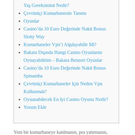
Yaş Gereksinimi Nedir?
Çevrimiçi Kumarhanenin Tanımı
Oyunlar
Casino’da 10 Euro Değerinde Nakit Bonus
Slotty Way
Kumarhaneler Vpn’i Algılayabilir Mi?
Bakara Dışında Hangi Casino Oyunlarını
Oynayabilirim – Bakara Benzeri Oyunlar
Casino’da 10 Euro Değerinde Nakit Bonus
Spinamba
Çevrimiçi Kumarhaneler Için Neden Vpn
Kullanmalı?
Oynanabilecek En Iyi Casino Oyunu Nedir?
Yorum Ekle
Yeni bir kumarhaneye katılmanın, pra yatırmanın,