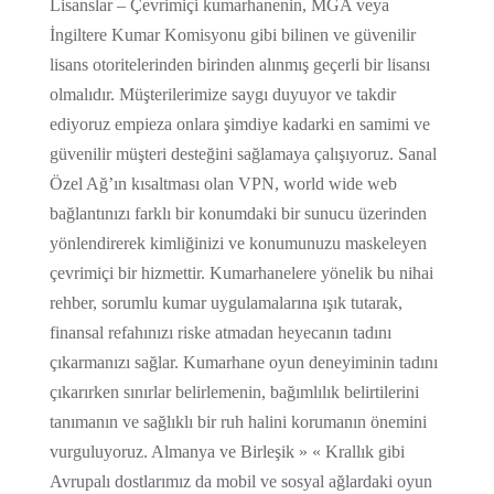
Lisanslar – Çevrimiçi kumarhanenin, MGA veya
İngiltere Kumar Komisyonu gibi bilinen ve güvenilir
lisans otoritelerinden birinden alınmış geçerli bir lisansı
olmalıdır. Müşterilerimize saygı duyuyor ve takdir
ediyoruz empieza onlara şimdiye kadarki en samimi ve
güvenilir müşteri desteğini sağlamaya çalışıyoruz. Sanal
Özel Ağ’ın kısaltması olan VPN, world wide web
bağlantınızı farklı bir konumdaki bir sunucu üzerinden
yönlendirerek kimliğinizi ve konumunuzu maskeleyen
çevrimiçi bir hizmettir. Kumarhanelere yönelik bu nihai
rehber, sorumlu kumar uygulamalarına ışık tutarak,
finansal refahınızı riske atmadan heyecanın tadını
çıkarmanızı sağlar. Kumarhane oyun deneyiminin tadını
çıkarırken sınırlar belirlemenin, bağımlılık belirtilerini
tanımanın ve sağlıklı bir ruh halini korumanın önemini
vurguluyoruz. Almanya ve Birleşik » « Krallık gibi
Avrupalı dostlarımız da mobil ve sosyal ağlardaki oyun