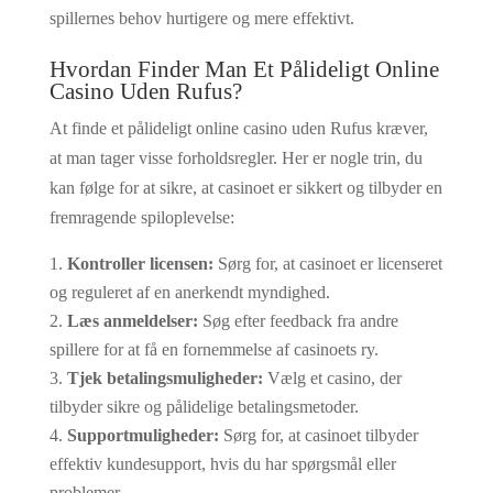
spillernes behov hurtigere og mere effektivt.
Hvordan Finder Man Et Pålideligt Online
Casino Uden Rufus?
At finde et pålideligt online casino uden Rufus kræver,
at man tager visse forholdsregler. Her er nogle trin, du
kan følge for at sikre, at casinoet er sikkert og tilbyder en
fremragende spiloplevelse:
Kontroller licensen:
Sørg for, at casinoet er licenseret
og reguleret af en anerkendt myndighed.
Læs anmeldelser:
Søg efter feedback fra andre
spillere for at få en fornemmelse af casinoets ry.
Tjek betalingsmuligheder:
Vælg et casino, der
tilbyder sikre og pålidelige betalingsmetoder.
Supportmuligheder:
Sørg for, at casinoet tilbyder
effektiv kundesupport, hvis du har spørgsmål eller
problemer.