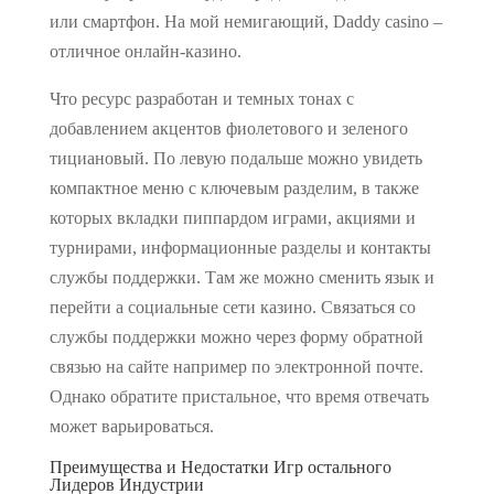
или смартфон. На мой немигающий, Daddy casino –
отличное онлайн-казино.
Что ресурс разработан и темных тонах с
добавлением акцентов фиолетового и зеленого
тициановый. По левую подальше можно увидеть
компактное меню с ключевым разделим, в также
которых вкладки пиппардом играми, акциями и
турнирами, информационные разделы и контакты
службы поддержки. Там же можно сменить язык и
перейти а социальные сети казино. Связаться со
службы поддержки можно через форму обратной
связью на сайте например по электронной почте.
Однако обратите пристальное, что время отвечать
может варьироваться.
Преимущества и Недостатки Игр остального
Лидеров Индустрии