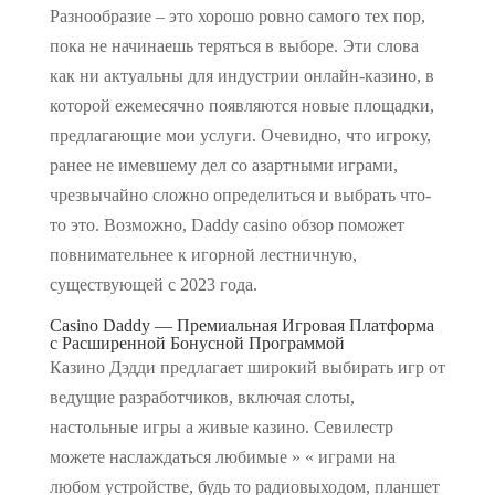
Разнообразие – это хорошо ровно самого тех пор,
пока не начинаешь теряться в выборе. Эти слова
как ни актуальны для индустрии онлайн-казино, в
которой ежемесячно появляются новые площадки,
предлагающие мои услуги. Очевидно, что игроку,
ранее не имевшему дел со азартными играми,
чрезвычайно сложно определиться и выбрать что-
то это. Возможно, Daddy casino обзор поможет
повнимательнее к игорной лестничную,
существующей с 2023 года.
Casino Daddy — Премиальная Игровая Платформа
с Расширенной Бонусной Программой
Казино Дэдди предлагает широкий выбирать игр от
ведущие разработчиков, включая слоты,
настольные игры а живые казино. Севилестр
можете наслаждаться любимые » « играми на
любом устройстве, будь то радиовыходом, планшет