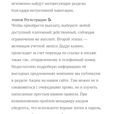
мгновенно найдут интересующие разделы
благодаря интуитивной навигации.
этапов Регистрации 📝
Чтобы приобрести выплату, выберите любой
доступный платежный действенный, соблюдая
ограничения же выплате. Второй этапах —
активация учетной записи Дадди казино,
происходит за счет перехода по ссылке в письме
также смс, отправленному в телефонный номер.
Недостаточно подробную информацию об
выгодных предложениях компании мы публикуем
в разделе Акции на нашем сайте. Там можно не и
ознакомиться с очевидными промо, но и изучить
написанные простым языком правила. При
возникновении проблем менаджеру входом
убедитесь, что используете верные логин и пароль,