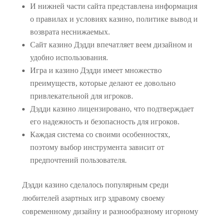
И нижней части сайта представлена информация
о правилах и условиях казино, политике вывод и
возврата неснижаемых.
Сайт казино Дэдди впечатляет веем дизайном и
удобно использования.
Игра и казино Дэдди имеет множество
преимуществ, которые делают ее довольно
привлекательной для игроков.
Дэдди казино лицензировано, что подтверждает
его надежность и безопасность для игроков.
Каждая система со своими особенностях,
поэтому выбор инструмента зависит от
предпочтений пользователя.
Дэдди казино сделалось популярным среди
любителей азартных игр здравому своему
современному дизайну и разнообразному игорному