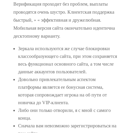
Верификация проходит без проблем, выплаты
проводятся очень шустро. Клиентская поддержка
быстрый, » « эффективная и дружелюбная.
Мобильная версия сайта окончательно идентична
десктопному варианту.
Зеркала используются же случае блокировки
классообразующего сайта, при этом сохраняется
весь функционал основного сайта, а том числе
данные аккаунтов пользователей.
Довольно привлекательным аспектом
платформы является ее бонусная система,
которая сопровождает игрока на об пути от
новичка до VIP-клиента.
Либо они только отворили, я с мной с самого
конца.
Сначала вам невозможно зарегистрироваться на