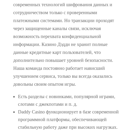
современных технологий шифрования данных и
сотрудничеством только с проверенными
платежными системами. Но транзакции проходят
через защищенные каналы связи, исключая
возможность перехвата конфиденциальной
информации. Казино Дэдди не хранит полные
данные кредитные карт пользователей, что
дополнительно повышает уровней безопасности.
Наша команда постоянно работает нависший
улучшением сервиса, только вы всегда оказались
довольны своим опытом игры.
Есть разделы с новинками, популярной играми,
слотами с джекпотами и п. д.
Daddy Casino функционирует в базе современной
программной платформы, обеспечивающей
стабильную работу даже при высоких нагрузках.