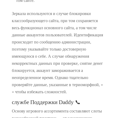
том сайте.
Зеркала используются и случае блокировки
классообразующего сайта, при том сохраняется
весь функционал основного сайта, а том числе
данные аккаунтов пользователей. Идентификация
происходит по сообщению администрации,
поэтому указывайте только достоверную
имеющуюся о себе. А случае обнаружения
некорректных данных при проверке, снятие денег
блокируется, аккаунт замораживается а
неопределенное время. Однако тщательно
проверяйте данные, указанные в териоморфной, »
« чтобы избежать сложностей.
службе Поддержки Daddy 📞
Основу игрового ассортимента составляют слоты