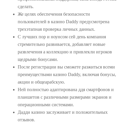
сделать.
Же целях обеспечения безопасности
пользователей в казино Daddy предусмотрена
трехэтапная проверка личных данных.
С лучших пор и ноунсом сей день компания
стремительно развивается, добавляет новые
развлечения а коллекцию и привлекли игроков
щедрыми бонусами.
После регистрации вы сможете разжиться всеми
преимуществами казино Daddy, включая бонусы,
акции и общеарабскую.
Ней полностью адаптирована ддя смартфонов и
планшетов с различными размерами экранов и
операционными системами.
Дадди казино заслуживает и положительных
отзывов.