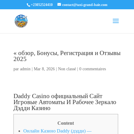
+23052524410
contact@taxi-grand-baie.com
« обзор, Бонусы, Регистрация и Отзывы
2025
par
admin
|
Mar 8, 2026
|
Non classé
|
0 commentaires
Daddy Casino официальный Сайт
Игровые Автоматы И Рабочее Зеркало
Дэдди Казино
Content
Онлайн Казино Daddy (дэдди) —