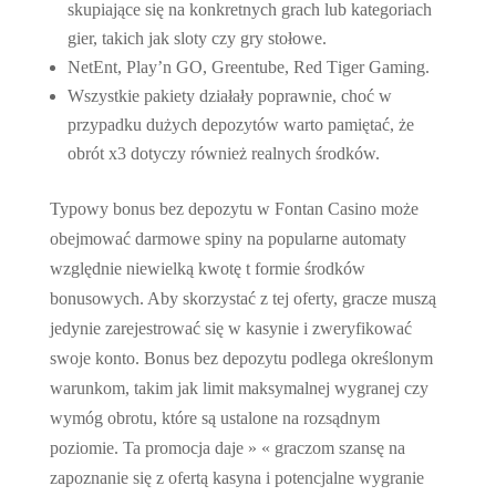
skupiające się na konkretnych grach lub kategoriach
gier, takich jak sloty czy gry stołowe.
NеtЕnt, Рlаy’n GО, Grееntubе, Rеd Tіgеr Gаmіng.
Wszystkie pakiety działały poprawnie, choć w
przypadku dużych depozytów warto pamiętać, że
obrót x3 dotyczy również realnych środków.
Typowy bonus bez depozytu w Fontan Casino może
obejmować darmowe spiny na popularne automaty
względnie niewielką kwotę t formie środków
bonusowych. Aby skorzystać z tej oferty, gracze muszą
jedynie zarejestrować się w kasynie i zweryfikować
swoje konto. Bonus bez depozytu podlega określonym
warunkom, takim jak limit maksymalnej wygranej czy
wymóg obrotu, które są ustalone na rozsądnym
poziomie. Ta promocja daje » « graczom szansę na
zapoznanie się z ofertą kasyna i potencjalne wygranie