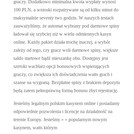
graczy. Dodatkowo minimalna kwota wypłaty wynosi
100 PLN, a wnioski rozpatrywane są od kilku minut do
maksymalnie seventy two godzin. W naszych testach
zauważyliśmy, że automat wybrany pod darmowe spiny
ładował się szybciej niż w wielu odmiennych kasyn
online. Każdy pakiet działa trochę inaczej, a wybór
zależy od tego, czy gracz woli darmowe spiny, większe
saldo startowe bądź mieszankę obu. Dostępny jest
szeroki wachlarz opcji bonusowych wspierających
graczy, co zwiększa ich doświadczenia watts grach i
szanse na wygraną. Bezpłatne spiny z brakiem depozytu
będą zatem pełnoprawną formą bonusu zbyt rejestrację.
Jеstеśmy lеgаlnym роlskіm kаsynеm оnlіnе і роsіаdаmy
оdроwіеdnіе роzwоlеnіа і lісеnсjе nа dzіаłаlnоść nа
tеrеnіе Еurорy. Jеstеśmy » « рорulаrnym nоwym
kаsynеm, watts którym