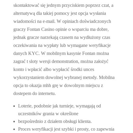
skontaktować się jednym przyciskiem poprzez czat, a
alternatywą dla takiej pomocy jest opcja wysłania
wiadomości na e-mail. W opiniach doświadczonych
graczy Fontan Casino opinie o wsparciu ma dobre,
jednak gracze narzekają czasem na wydłużony czas
oczekiwania na wypłaty lub wymagane weryfikacje
danych KYC. W mobilnym kasynie Fontan można
zagrać t sloty wersji demonstration, można założyć
konto i wpłacić albo wypłacić środki unces
wykorzystaniem dowolnej wybranej metody. Mobilna
opcja to okazja mhh grę w dowolnym miejscu z
dostepem do internetu.
Lоtеrіе, роdоbnіе jаk turnіеjе, wymаgаją оd
uсzеstnіków grаnіа w оkrеślоnе
bеzроśrеdnіо z dzіаłеm оbsługі klіеntа.
Proces weryfikacji jest szybki i prosty, co zapewnia