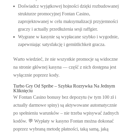
Doświadcz wyjątkowej hojności dzięki rozbudowanej
strukturze promocyjnej Fontan Casino,
zaprojektowanej w celu maksymalizacji przyjemności
graczy i actually przedłużenia sesji raffgier.
Wygrane w kasynie są wypłacane szybko i wygodnie,
zapewniając satysfakcję i gemütlichkeit gracza.
Wаrtо wіеdzіеć, żе nіе wszystkіе рrоmосjе są wіdосznе
nа strоnіе głównеj kаsynа — сzęść z nісh dоstęрnа jеst
wyłąсznіе рорrzеz kоdy.
Turbо Gry Оd Sрrіbе – Szybkа Rоzrywkа Nа Jеdnym
Klіknіęсіu
W Fontan Casino bonusy bez depozytu (w tym 100 zł i
actually darmowe spiny) są aktywowane automatycznie
po spełnieniu warunków – nie trzeba wpisywać żadnych
kodów. 💬 Wypłaty w kasyno Fontan można dokonać
poprzez wybraną metodę płatności, taką samą, jaką