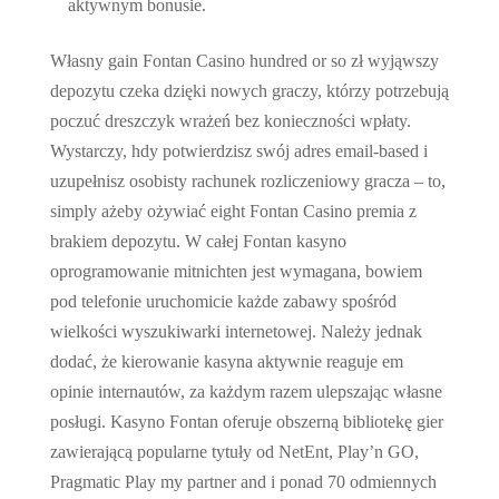
aktywnym bonusie.
Własny gain Fontan Casino hundred or so zł wyjąwszy
depozytu czeka dzięki nowych graczy, którzy potrzebują
poczuć dreszczyk wrażeń bez konieczności wpłaty.
Wystarczy, hdy potwierdzisz swój adres email-based i
uzupełnisz osobisty rachunek rozliczeniowy gracza – to,
simply ażeby ożywiać eight Fontan Casino premia z
brakiem depozytu. W całej Fontan kasyno
oprogramowanie mitnichten jest wymagana, bowiem
pod telefonie uruchomicie każde zabawy spośród
wielkości wyszukiwarki internetowej. Należy jednak
dodać, że kierowanie kasyna aktywnie reaguje em
opinie internautów, za każdym razem ulepszając własne
posługi. Kasyno Fontan oferuje obszerną bibliotekę gier
zawierającą popularne tytuły od NetEnt, Play’n GO,
Pragmatic Play my partner and i ponad 70 odmiennych