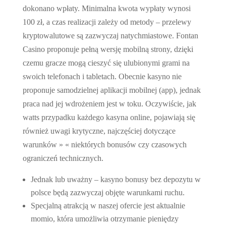
dokonano wpłaty. Minimalna kwota wypłaty wynosi
100 zł, a czas realizacji zależy od metody – przelewy
kryptowalutowe są zazwyczaj natychmiastowe. Fontan
Casino proponuje pełną wersję mobilną strony, dzięki
czemu gracze mogą cieszyć się ulubionymi grami na
swoich telefonach i tabletach. Obecnie kasyno nie
proponuje samodzielnej aplikacji mobilnej (app), jednak
praca nad jej wdrożeniem jest w toku. Oczywiście, jak
watts przypadku każdego kasyna online, pojawiają się
również uwagi krytyczne, najczęściej dotyczące
warunków » « niektórych bonusów czy czasowych
ograniczeń technicznych.
Jednak lub uważny – kasyno bonusy bez depozytu w
polsce będą zazwyczaj objęte warunkami ruchu.
Specjalną atrakcją w naszej ofercie jest aktualnie
momio, która umożliwia otrzymanie pieniędzy