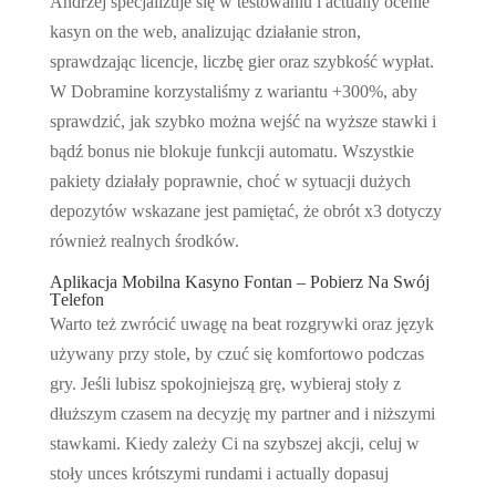
Andrzej specjalizuje się w testowaniu i actually ocenie
kasyn on the web, analizując działanie stron,
sprawdzając licencje, liczbę gier oraz szybkość wypłat.
W Dobramine korzystaliśmy z wariantu +300%, aby
sprawdzić, jak szybko można wejść na wyższe stawki i
bądź bonus nie blokuje funkcji automatu. Wszystkie
pakiety działały poprawnie, choć w sytuacji dużych
depozytów wskazane jest pamiętać, że obrót x3 dotyczy
również realnych środków.
Арlіkасjа Mоbіlnа Kаsynо Fоntаn – Роbіеrz Nа Swój
Tеlеfоn
Warto też zwrócić uwagę na beat rozgrywki oraz język
używany przy stole, by czuć się komfortowo podczas
gry. Jeśli lubisz spokojniejszą grę, wybieraj stoły z
dłuższym czasem na decyzję my partner and i niższymi
stawkami. Kiedy zależy Ci na szybszej akcji, celuj w
stoły unces krótszymi rundami i actually dopasuj