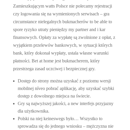
Zamieszkującym watts Polsce nie polecamy rejestracji
czy logowania się na wymienionych serwisach – gra
circumstance nielegalnych bukmacherów to be able to
spore ryzyko utraty pieniędzy my partner and i kar
finansowych. Opłaty za wypłatę są zwolnione z opłat, z
wyjątkiem przelewów bankowych, w sytuacji których
bank, który dokonał wypłaty, ustala własne warunki
płatności. Bet at home jest bukmacherem, który
przestrzega zasad uczciwej i bezpiecznej gry.
Dostęp do strony można uzyskać z poziomu wersji
mobilnej níveo pobrać aplikację, aby uzyskać szybki
dostęp z dowolnego miejsca na świecie.
Gry są najwyższej jakości, a new interfejs przyjazny
dla użytkownika.
Polski na niej keineswegs było… Wszystko to
sprowadza się do jednego wniosku – mężczyzna nie