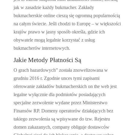
jak w zasadzie każdy bukmacher. Zakłady
bukmacherskie online cieszą się ogromną popularnością
na całym świecie. Jeśli chodzi to Europę – w większości
krajów prawo w jasny sposób określa, gdzie ich
obywatele mogą legalnie korzystać z usług
bukmacherów internetowych.
Jakie Metody Płatności Są
O grach hazardowych” została znowelizowana w
grudniu 2016 r. Zgodnie unces tymi zapisami
oferowanie zakładów bukmacherskich on the web jest
legalne wyłącznie dla podmiotów posiadających
specjalne zezwolenie wydane przez Ministerstwo
Finansów RP. Domeny operatorów działających bez
takiego zezwolenia są wpisywane do tzw. Rejestru
domen zakazanych, company obliguje dostawców