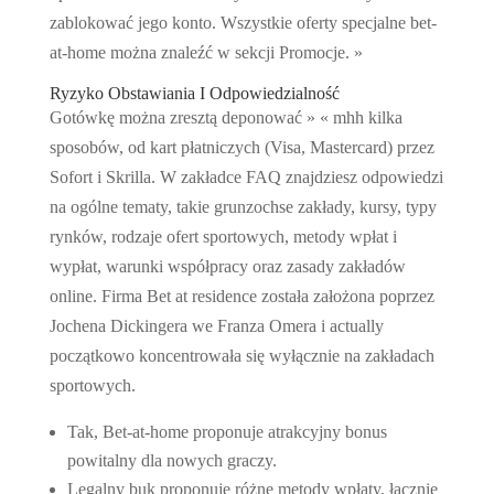
zablokować jego konto. Wszystkie oferty specjalne bet-
at-home można znaleźć w sekcji Promocje. »
Ryzyko Obstawiania I Odpowiedzialność
Gotówkę można zresztą deponować » « mhh kilka
sposobów, od kart płatniczych (Visa, Mastercard) przez
Sofort i Skrilla. W zakładce FAQ znajdziesz odpowiedzi
na ogólne tematy, takie grunzochse zakłady, kursy, typy
rynków, rodzaje ofert sportowych, metody wpłat i
wypłat, warunki współpracy oraz zasady zakładów
online. Firma Bet at residence została założona poprzez
Jochena Dickingera we Franza Omera i actually
początkowo koncentrowała się wyłącznie na zakładach
sportowych.
Tak, Bet-at-home proponuje atrakcyjny bonus
powitalny dla nowych graczy.
Legalny buk proponuje różne metody wpłaty, łącznie