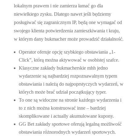
lokalnym prawem i nie zamierza łamać go dla
niewielkiego zysku. Dlatego nawet jeśli będziemy
posługiwać się zagranicznym IP, będą one wymagać od
swojego klienta potwierdzenia zamieszkiwania t kraju,
w którym dany bukmacher może prowadzić działalność.
Operator oferuje opcję szybkiego obstawiania „1-
Click”, którą można aktywować w osobistej szafce.
Klasyczne zakłady bukmacherskie mhh jedno
wydarzenie są najbardziej rozpoznawalnym typem
obstawiania i należą do najpoprstyczych wydarzeń, w
których może brać udział początkujący typer.
To one są widoczne na stronie każdego wydarzenia i
to z nich można konstruować inne – bardziej
skomplikowane i actually akumulowane kupony.
GG Bet zakłady sportowe oferują legalną możliwość
obstawiania różnorodnych wydarzeń sportowych.