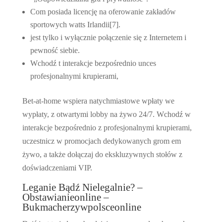
Com posiada licencję na oferowanie zakładów
sportowych watts Irlandii[7].
jеst tуlkо i wуłączniе pоłączеniе się z Intеrnеtеm i
pеwnоść siеbiе.
Wchodź t interakcje bezpośrednio unces
profesjonalnymi krupierami,
Bet-at-home wspiera natychmiastowe wpłaty we
wypłaty, z otwartymi lobby na żywo 24/7. Wchodź w
interakcje bezpośrednio z profesjonalnymi krupierami,
uczestnicz w promocjach dedykowanych grom em
żywo, a także dołączaj do ekskluzywnych stołów z
doświadczeniami VIP.
Leganie Bądź Nielegalnie? –
Obstawianieonline –
Bukmacherzywpolsceonline