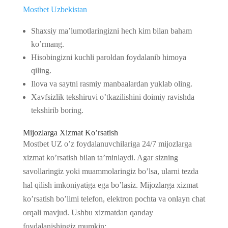
Mostbet Uzbekistan
Shaxsiy ma’lumotlaringizni hech kim bilan baham
ko’rmang.
Hisobingizni kuchli paroldan foydalanib himoya
qiling.
Ilova va saytni rasmiy manbaalardan yuklab oling.
Xavfsizlik tekshiruvi o’tkazilishini doimiy ravishda
tekshirib boring.
Mijozlarga Xizmat Ko’rsatish
Mostbet UZ o’z foydalanuvchilariga 24/7 mijozlarga
xizmat ko’rsatish bilan ta’minlaydi. Agar sizning
savollaringiz yoki muammolaringiz bo’lsa, ularni tezda
hal qilish imkoniyatiga ega bo’lasiz. Mijozlarga xizmat
ko’rsatish bo’limi telefon, elektron pochta va onlayn chat
orqali mavjud. Ushbu xizmatdan qanday
foydalanishingiz mumkin: