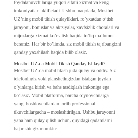
foydalanuvchilariga yuqori sifatli xizmat va keng
imkoniyatlar taklif etadi. Ushbu maqolada, Mostbet
UZ’ning mobil tikish qulayliklari, ro’yxatdan o’tish
jarayoni, bonuslar va aktsiyalar, xavfsizlik choralari va
mijozlarga xizmat ko’rsatish haqida to’liq ma’lumot
beramiz. Har bir bo’limda, siz mobil tikish tajribangizni
qanday yaxshilash haqida bilib olasiz.
Mostbet UZ-da Mobil Tikish Qanday Ishlaydi?
Mostbet UZ-da mobil tikish juda qulay va oddiy. Siz
telefoningiz yoki planshetingizdan istalgan joydan
o’yinlarga kirish va bahs tasdiqlash imkoniga ega
bo’lasiz. Mobil platforma, barcha o’ynovchilarga –
yangi boshlovchilardan tortib professional
tikuvchilargacha – moslashtirilgan. Ushbu jarayonni
yana ham qulay qilish uchun, quyidagi qadamlarni
bajarishingiz mumkin: