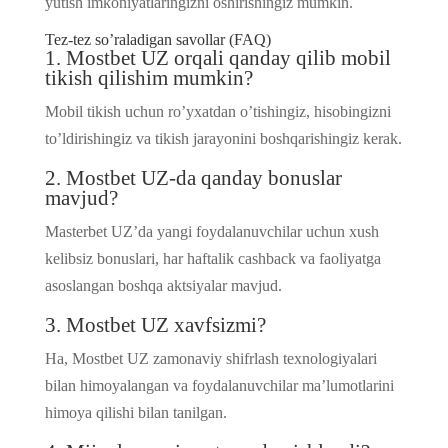
yutish imkoniyatlaringizni oshirishingiz mumkin.
Tez-tez so’raladigan savollar (FAQ)
1. Mostbet UZ orqali qanday qilib mobil
tikish qilishim mumkin?
Mobil tikish uchun ro’yxatdan o’tishingiz, hisobingizni
to’ldirishingiz va tikish jarayonini boshqarishingiz kerak.
2. Mostbet UZ-da qanday bonuslar
mavjud?
Masterbet UZ’da yangi foydalanuvchilar uchun xush
kelibsiz bonuslari, har haftalik cashback va faoliyatga
asoslangan boshqa aktsiyalar mavjud.
3. Mostbet UZ xavfsizmi?
Ha, Mostbet UZ zamonaviy shifrlash texnologiyalari
bilan himoyalangan va foydalanuvchilar ma’lumotlarini
himoya qilishi bilan tanilgan.