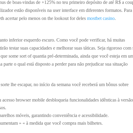
us de boas-vindas de +125% no teu primeiro depósito de até R$ a cou
alizador estão disponíveis na user interface em diferentes formatos. Para
eth acertar pelo menos on the lookout for deles
mostbet casino
.
to inferior esquerdo escuro. Como você pode verificar, há muitas
irão testar suas capacidades e melhorar suas táticas. Seja rigoroso com
do que some sort of quantia pré-determinada, ainda que você esteja em u
 parte o qual está disposto a perder para não prejudicar sua situação
a sorte lhe escapar, no início da semana você receberá um bônus sobre
acesso browser mobile desbloqueia funcionalidades idênticas à versã
sos.
parelhos móveis, garantindo conveniência e acessibilidade.
aumentam » « à medida que você compra mais bilhetes.