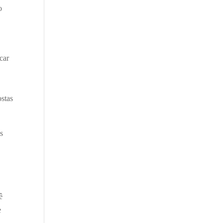
o
car
stas
s
o
ê
e