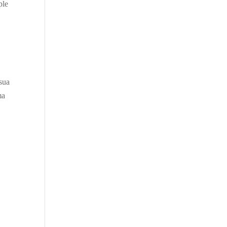
ple
 sua
ma
o