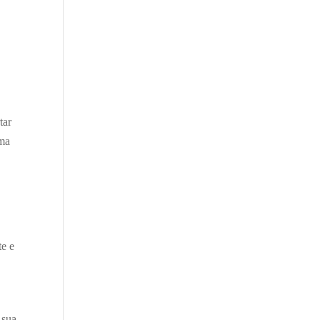
tar
uma
te e
 sua