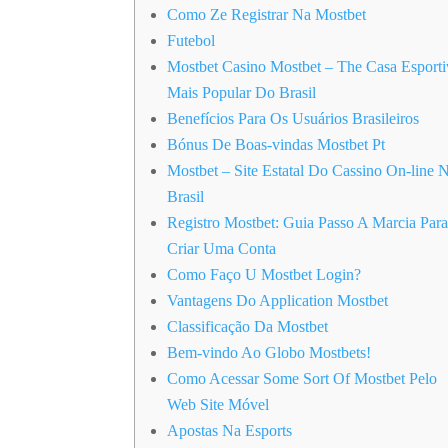
Como Ze Registrar Na Mostbet
Futebol
Mostbet Casino Mostbet – The Casa Esporti
Mais Popular Do Brasil
Benefícios Para Os Usuários Brasileiros
Bónus De Boas-vindas Mostbet Pt
Mostbet – Site Estatal Do Cassino On-line 
Brasil
Registro Mostbet: Guia Passo A Marcia Par
Criar Uma Conta
Como Faço U Mostbet Login?
Vantagens Do Application Mostbet
Classificação Da Mostbet
Bem-vindo Ao Globo Mostbets!
Como Acessar Some Sort Of Mostbet Pelo
Web Site Móvel
Apostas Na Esports