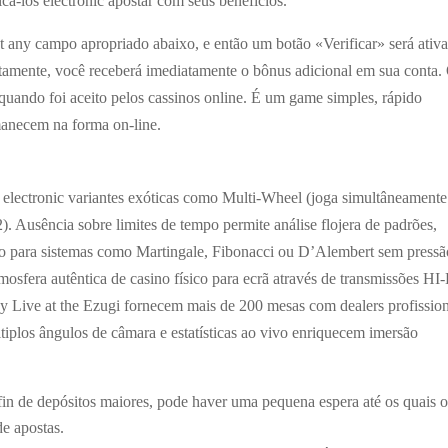
cá-los electronic apostar com seus benefícios.
 any campo apropriado abaixo, e então um botão «Verificar» será ativ
etamente, você receberá imediatamente o bônus adicional em sua conta.
uando foi aceito pelos cassinos online. É um game simples, rápido
anecem na forma on-line.
na electronic variantes exóticas como Multi-Wheel (joga simultâneament
). Ausência sobre limites de tempo permite análise flojera de padrões,
ação para sistemas como Martingale, Fibonacci ou D’Alembert sem press
mosfera autêntica de casino físico para ecrã através de transmissões H
y Live at the Ezugi fornecem mais de 200 mesas com dealers profission
ltiplos ângulos de câmara e estatísticas ao vivo enriquecem imersão
fin de depósitos maiores, pode haver uma pequena espera até os quais o
de apostas.