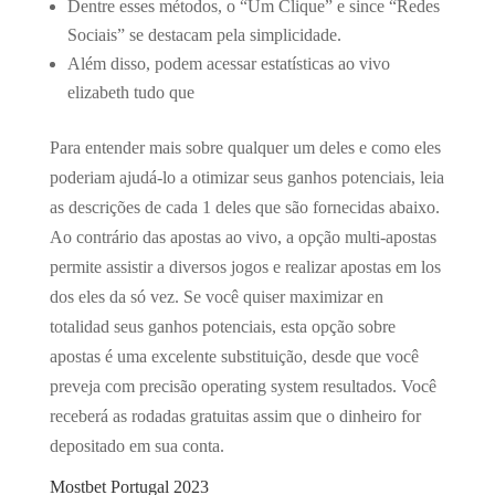
Dentre esses métodos, o “Um Clique” e since “Redes
Sociais” se destacam pela simplicidade.
Além disso, podem acessar estatísticas ao vivo
elizabeth tudo que
Para entender mais sobre qualquer um deles e como eles
poderiam ajudá-lo a otimizar seus ganhos potenciais, leia
as descrições de cada 1 deles que são fornecidas abaixo.
Ao contrário das apostas ao vivo, a opção multi-apostas
permite assistir a diversos jogos e realizar apostas em los
dos eles da só vez. Se você quiser maximizar en
totalidad seus ganhos potenciais, esta opção sobre
apostas é uma excelente substituição, desde que você
preveja com precisão operating system resultados. Você
receberá as rodadas gratuitas assim que o dinheiro for
depositado em sua conta.
Mostbet Portugal 2023