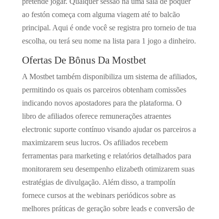
pretende jogar. Qualquer sessão na uma sala de pôquer
ao festón começa com alguma viagem até to balcão
principal. Aqui é onde você se registra pro torneio de tua
escolha, ou terá seu nome na lista para 1 jogo a dinheiro.
Ofertas De Bônus Da Mostbet
A Mostbet também disponibiliza um sistema de afiliados,
permitindo os quais os parceiros obtenham comissões
indicando novos apostadores para the plataforma. O
libro de afiliados oferece remunerações atraentes
electronic suporte contínuo visando ajudar os parceiros a
maximizarem seus lucros. Os afiliados recebem
ferramentas para marketing e relatórios detalhados para
monitorarem seu desempenho elizabeth otimizarem suas
estratégias de divulgação. Além disso, a trampolín
fornece cursos at the webinars periódicos sobre as
melhores práticas de geração sobre leads e conversão de