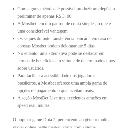
Com alguns métodos, é possível produzir um depósito
preliminar de apenas R$ 3, 00.
A Mostbet tem um padrón de conta simples, o que é
uma considerável vantagem.
Os saques durante transferência bancária em casa de
apostas Mostbet podem delongar até 5 dias.
No entanto, uma alternativa pode se destacar em
termos de benefícios em virtude de determinados tipos
sobre usuários.
Para facilitar a acessibilidade dos jogadores
brasileiros, a Mostbet oferece uma ampla gama de
opções de pagamento o qual aceitam reais.
A seção MostBet Live traz excelentes atrações em
speed real, muitas
O popular game Dota 2, pertencente ao gênero multi-
player online battle market, conta com alguma