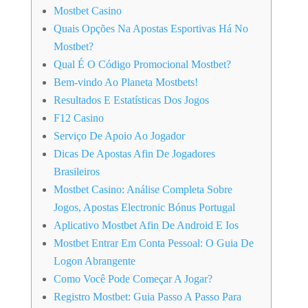
Mostbet Casino
Quais Opções Na Apostas Esportivas Há No
Mostbet?
Qual É O Código Promocional Mostbet?
Bem-vindo Ao Planeta Mostbets!
Resultados E Estatísticas Dos Jogos
F12 Casino
Serviço De Apoio Ao Jogador
Dicas De Apostas Afin De Jogadores
Brasileiros
Mostbet Casino: Análise Completa Sobre
Jogos, Apostas Electronic Bónus Portugal
Aplicativo Mostbet Afin De Android E Ios
Mostbet Entrar Em Conta Pessoal: O Guia De
Logon Abrangente
Como Você Pode Começar A Jogar?
Registro Mostbet: Guia Passo A Passo Para