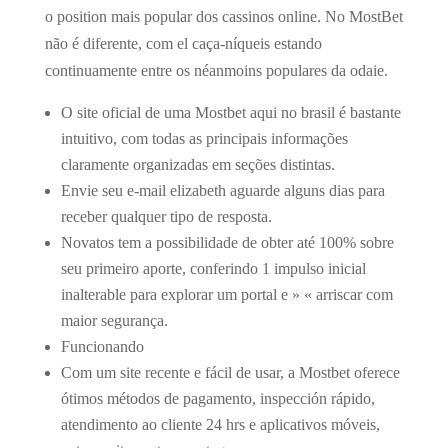
o position mais popular dos cassinos online. No MostBet
não é diferente, com el caça-níqueis estando
continuamente entre os néanmoins populares da odaie.
O site oficial de uma Mostbet aqui no brasil é bastante
intuitivo, com todas as principais informações
claramente organizadas em seções distintas.
Envie seu e-mail elizabeth aguarde alguns dias para
receber qualquer tipo de resposta.
Novatos tem a possibilidade de obter até 100% sobre
seu primeiro aporte, conferindo 1 impulso inicial
inalterable para explorar um portal e » « arriscar com
maior segurança.
Funcionando
Com um site recente e fácil de usar, a Mostbet oferece
ótimos métodos de pagamento, inspección rápido,
atendimento ao cliente 24 hrs e aplicativos móveis,