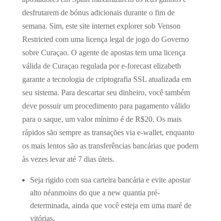
desfrutarem de bónus adicionais durante o fim de
semana. Sim, este site internet explorer sob Venson
Restricted com uma licença legal de jogo do Governo
sobre Curaçao. O agente de apostas tem uma licença
válida de Curaçao regulada por e-forecast elizabeth
garante a tecnologia de criptografia SSL atualizada em
seu sistema. Para descartar seu dinheiro, você também
deve possuir um procedimento para pagamento válido
para o saque, um valor mínimo é de R$20. Os mais
rápidos são sempre as transações via e-wallet, enquanto
os mais lentos são as transferências bancárias que podem
às vezes levar até 7 dias úteis.
Seja rigido com sua carteira bancária e evite apostar
alto néanmoins do que a new quantia pré-
determinada, ainda que você esteja em uma maré de
vitórias.