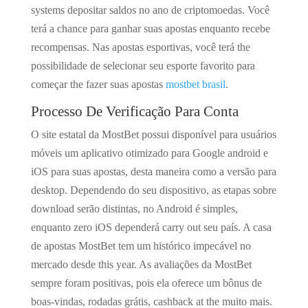
systems depositar saldos no ano de criptomoedas. Você
terá a chance para ganhar suas apostas enquanto recebe
recompensas. Nas apostas esportivas, você terá the
possibilidade de selecionar seu esporte favorito para
começar the fazer suas apostas
mostbet brasil
.
Processo De Verificação Para Conta
O site estatal da MostBet possui disponível para usuários
móveis um aplicativo otimizado para Google android e
iOS para suas apostas, desta maneira como a versão para
desktop. Dependendo do seu dispositivo, as etapas sobre
download serão distintas, no Android é simples,
enquanto zero iOS dependerá carry out seu país. A casa
de apostas MostBet tem um histórico impecável no
mercado desde this year. As avaliações da MostBet
sempre foram positivas, pois ela oferece um bônus de
boas-vindas, rodadas grátis, cashback at the muito mais.