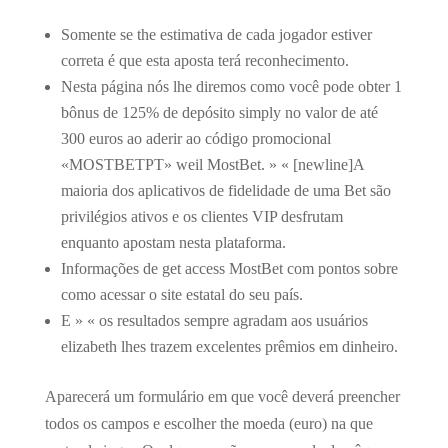
Somente se the estimativa de cada jogador estiver
correta é que esta aposta terá reconhecimento.
Nesta página nós lhe diremos como você pode obter 1
bônus de 125% de depósito simply no valor de até
300 euros ao aderir ao código promocional
«MOSTBETPT» weil MostBet. » « [newline]A
maioria dos aplicativos de fidelidade de uma Bet são
privilégios ativos e os clientes VIP desfrutam
enquanto apostam nesta plataforma.
Informações de get access MostBet com pontos sobre
como acessar o site estatal do seu país.
E » « os resultados sempre agradam aos usuários
elizabeth lhes trazem excelentes prêmios em dinheiro.
Aparecerá um formulário em que você deverá preencher
todos os campos e escolher the moeda (euro) na que