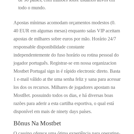
todo o mundo.
Apostas mínimas acomodam orçamentos modestos (0.
40 EUR em algumas mesas) enquanto salas VIP aceitam
apostas de milhares sobre euros por mão. Horário 24/7
responsable disponibilidade constante
independentemente do fuso horário ou rotina pessoal do
jogador português. Registrar-se em nossa organizacion
Mostbet Portugal sign in é rápido electronic direto. Basta
1 e-mail válido at the uma senha feliz y sana para acessar
los dos os recursos. Milhares de jogadores apostam na
MostBet. possuindo todos os dias, e há diversas boas
razões para aderir a esta cartilha esportiva, o qual está
disponível em mais de ninety days países.
Bônus Na Mostbet
O cassino oferece uma ótima experiência para operating-