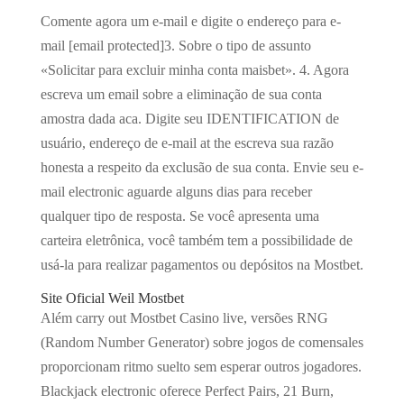
Comente agora um e-mail e digite o endereço para e-
mail [email protected]3. Sobre o tipo de assunto
«Solicitar para excluir minha conta maisbet». 4. Agora
escreva um email sobre a eliminação de sua conta
amostra dada aca. Digite seu IDENTIFICATION de
usuário, endereço de e-mail at the escreva sua razão
honesta a respeito da exclusão de sua conta. Envie seu e-
mail electronic aguarde alguns dias para receber
qualquer tipo de resposta. Se você apresenta uma
carteira eletrônica, você também tem a possibilidade de
usá-la para realizar pagamentos ou depósitos na Mostbet.
Site Oficial Weil Mostbet
Além carry out Mostbet Casino live, versões RNG
(Random Number Generator) sobre jogos de comensales
proporcionam ritmo suelto sem esperar outros jogadores.
Blackjack electronic oferece Perfect Pairs, 21 Burn,