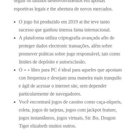
seguir os últimos desenvolvimentos em apostas
esportivas legais e the abertura de novos mercados.
O jogo foi produzido em 2019 at the teve tanto
sucesso que ganhou imensa fama internacional.
A plataforma utiliza criptografia avançada afin de
proteger dados electronic transações, além sobre
promover práticas sobre jogo responsável, tais como
limites de depósito e autoexclusão.
O » « libro para PC é ideal para aqueles que apostam
con frequenza e desejam uma maneira mais tranquilo
e ágil de acessar o internet site, sem depender
particularmente de navegadores.
Você encontrará jogos de cassino como caça-níqueis,
roleta, jogos de tarjetas, jogos com jackpot feature,
jogos instantâneos, jogos virtuais, Sic Bo, Dragon
Tiger elizabeth muitos outros.