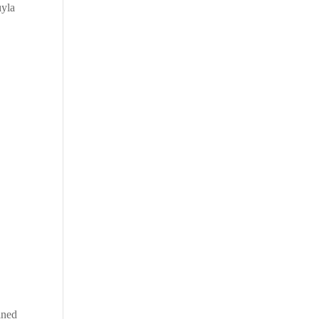
ıyla
ined