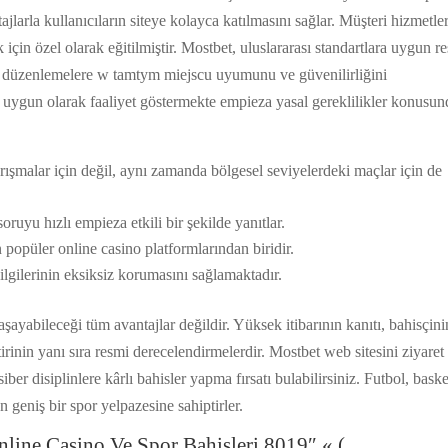
jlarla kullanıcıların siteye kolayca katılmasını sağlar. Müşteri hizmetler
 için özel olarak eğitilmiştir. Mostbet, uluslararası standartlara uygun r
sal düzenlemelere w tamtym miejscu uyumunu ve güvenilirliğini
ra uygun olarak faaliyet göstermekte empieza yasal gereklilikler konusun
yarışmalar için değil, aynı zamanda bölgesel seviyelerdeki maçlar için de
soruyu hızlı empieza etkili bir şekilde yanıtlar.
opüler online casino platformlarından biridir.
ilgilerinin eksiksiz korumasını sağlamaktadır.
şayabileceği tüm avantajlar değildir. Yüksek itibarının kanıtı, bahisçini
irinin yanı sıra resmi derecelendirmelerdir. Mostbet web sitesini ziyaret
er disiplinlere kârlı bahisler yapma fırsatı bulabilirsiniz. Futbol, ​​baske
n geniş bir spor yelpazesine sahiptirler.
line Casino Ve Spor Bahisleri 8019″ « (