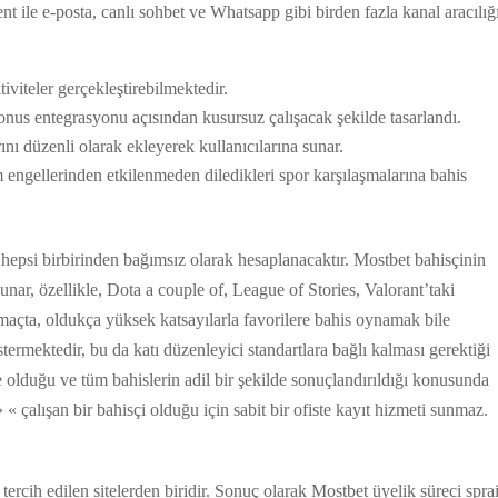
 ile e-posta, canlı sohbet ve Whatsapp gibi birden fazla kanal aracılığ
ktiviteler gerçekleştirebilmektedir.
onus entegrasyonu açısından kusursuz çalışacak şekilde tasarlandı.
ını düzenli olarak ekleyerek kullanıcılarına sunar.
şim engellerinden etkilenmeden diledikleri spor karşılaşmalarına bahis
ak hepsi birbirinden bağımsız olarak hesaplanacaktır. Mostbet bahisçinin
sunar, özellikle, Dota a couple of, League of Stories, Valorant’taki
 maçta, oldukça yüksek katsayılarla favorilere bahis oynamak bile
termektedir, bu da katı düzenleyici standartlara bağlı kalması gerektiği
 olduğu ve tüm bahislerin adil bir şekilde sonuçlandırıldığı konusunda
» « çalışan bir bahisçi olduğu için sabit bir ofiste kayıt hizmeti sunmaz.
tercih edilen sitelerden biridir. Sonuç olarak Mostbet üyelik süreci spra