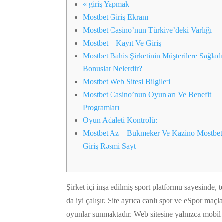
« giriş Yapmak
Mostbet Giriş Ekranı
Mostbet Casino’nun Türkiye’deki Varlığı
Mostbet – Kayıt Ve Giriş
Mostbet Bahis Şirketinin Müşterilere Sağlad
Bonuslar Nelerdir?
Mostbet Web Sitesi Bilgileri
Mostbet Casino’nun Oyunları Ve Benefit
Programları
Oyun Adaleti Kontrolü:
Mostbet Az – Bukmeker Ve Kazino Mostbet
Giriş Rəsmi Sayt
Şirket içi inşa edilmiş sport platformu sayesinde, 
da iyi çalışır. Site ayrıca canlı spor ve eSpor maçl
oyunlar sunmaktadır. Web sitesine yalnızca mobi