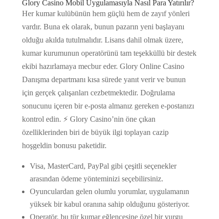
Glory Casino Mobil Uygulamasıyla Nasıl Para Yatırılır?
Her kumar kulübünün hem güçlü hem de zayıf yönleri
vardır. Buna ek olarak, bunun pazarın yeni başlayanı
olduğu akılda tutulmalıdır. Lisans dahil olmak üzere,
kumar kurumunun operatörünü tam teşekküllü bir destek
ekibi hazırlamaya mecbur eder. Glory Online Casino
Danışma departmanı kısa sürede yanıt verir ve bunun
için gerçek çalışanları cezbetmektedir. Doğrulama
sonucunu içeren bir e-posta almanız gereken e-postanızı
kontrol edin. ⚡️ Glory Casino’nin öne çıkan
özelliklerinden biri de büyük ilgi toplayan cazip
hoşgeldin bonusu paketidir.
Visa, MasterCard, PayPal gibi çeşitli seçenekler
arasından ödeme yönteminizi seçebilirsiniz.
Oyunculardan gelen olumlu yorumlar, uygulamanın
yüksek bir kabul oranına sahip olduğunu gösteriyor.
Operatör, bu tür kumar eğlencesine özel bir vurgu