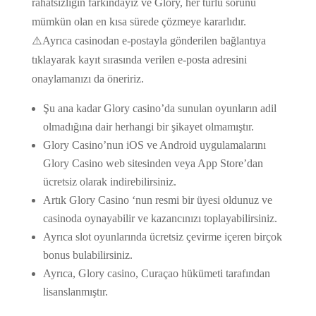
rahatsızlığın farkındayız ve Glory, her türlü sorunu
mümkün olan en kısa sürede çözmeye kararlıdır.
⚠️Ayrıca casinodan e-postayla gönderilen bağlantıya
tıklayarak kayıt sırasında verilen e-posta adresini
onaylamanızı da öneririz.
Şu ana kadar Glory casino’da sunulan oyunların adil
olmadığına dair herhangi bir şikayet olmamıştır.
Glory Casino’nun iOS ve Android uygulamalarını
Glory Casino web sitesinden veya App Store’dan
ücretsiz olarak indirebilirsiniz.
Artık Glory Casino ‘nun resmi bir üyesi oldunuz ve
casinoda oynayabilir ve kazancınızı toplayabilirsiniz.
Ayrıca slot oyunlarında ücretsiz çevirme içeren birçok
bonus bulabilirsiniz.
Ayrıca, Glory casino, Curaçao hükümeti tarafından
lisanslanmıştır.