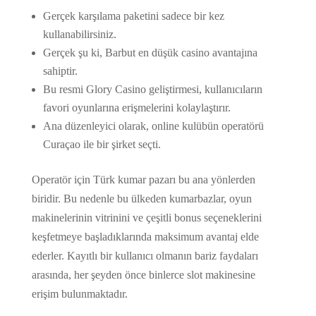
Gerçek karşılama paketini sadece bir kez
kullanabilirsiniz.
Gerçek şu ki, Barbut en düşük casino avantajına
sahiptir.
Bu resmi Glory Casino geliştirmesi, kullanıcıların
favori oyunlarına erişmelerini kolaylaştırır.
Ana düzenleyici olarak, online kulübün operatörü
Curaçao ile bir şirket seçti.
Operatör için Türk kumar pazarı bu ana yönlerden
biridir. Bu nedenle bu ülkeden kumarbazlar, oyun
makinelerinin vitrinini ve çeşitli bonus seçeneklerini
keşfetmeye başladıklarında maksimum avantaj elde
ederler. Kayıtlı bir kullanıcı olmanın bariz faydaları
arasında, her şeyden önce binlerce slot makinesine
erişim bulunmaktadır.