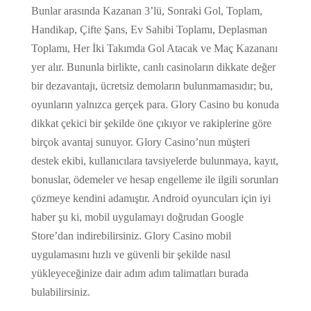
Bunlar arasında Kazanan 3’lü, Sonraki Gol, Toplam,
Handikap, Çifte Şans, Ev Sahibi Toplamı, Deplasman
Toplamı, Her İki Takımda Gol Atacak ve Maç Kazananı
yer alır. Bununla birlikte, canlı casinoların dikkate değer
bir dezavantajı, ücretsiz demoların bulunmamasıdır; bu,
oyunların yalnızca gerçek para. Glory Casino bu konuda
dikkat çekici bir şekilde öne çıkıyor ve rakiplerine göre
birçok avantaj sunuyor. Glory Casino’nun müşteri
destek ekibi, kullanıcılara tavsiyelerde bulunmaya, kayıt,
bonuslar, ödemeler ve hesap engelleme ile ilgili sorunları
çözmeye kendini adamıştır. Android oyuncuları için iyi
haber şu ki, mobil uygulamayı doğrudan Google
Store’dan indirebilirsiniz. Glory Casino mobil
uygulamasını hızlı ve güvenli bir şekilde nasıl
yükleyeceğinize dair adım adım talimatları burada
bulabilirsiniz.