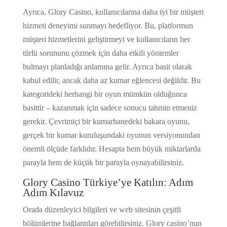
Ayrıca, Glory Casino, kullanıcılarına daha iyi bir müşteri
hizmeti deneyimi sunmayı hedefliyor. Bu, platformun
müşteri hizmetlerini geliştirmeyi ve kullanıcıların her
türlü sorununu çözmek için daha etkili yöntemler
bulmayı planladığı anlamına gelir. Ayrıca basit olarak
kabul edilir, ancak daha az kumar eğlencesi değildir. Bu
kategorideki herhangi bir oyun mümkün olduğunca
basittir – kazanmak için sadece sonucu tahmin etmeniz
gerekir. Çevrimiçi bir kumarhanedeki bakara oyunu,
gerçek bir kumar kuruluşundaki oyunun versiyonundan
önemli ölçüde farklıdır. Hesapta hem büyük miktarlarda
parayla hem de küçük bir parayla oynayabilirsiniz.
Glory Casino Türkiye’ye Katılın: Adım
Adım Kılavuz
Orada düzenleyici bilgileri ve web sitesinin çeşitli
bölümlerine bağlantıları görebilirsiniz. Glory casino’nun