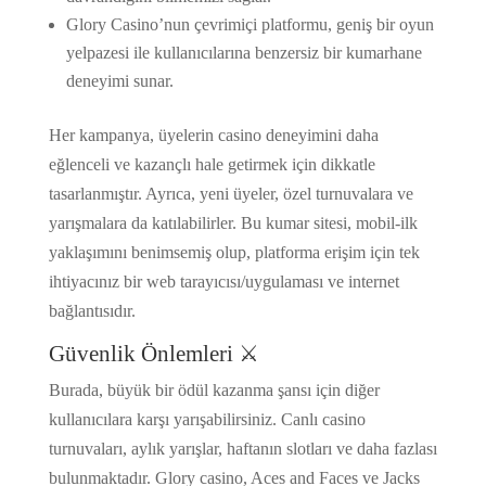
Glory Casino’nun çevrimiçi platformu, geniş bir oyun
yelpazesi ile kullanıcılarına benzersiz bir kumarhane
deneyimi sunar.
Her kampanya, üyelerin casino deneyimini daha
eğlenceli ve kazançlı hale getirmek için dikkatle
tasarlanmıştır. Ayrıca, yeni üyeler, özel turnuvalara ve
yarışmalara da katılabilirler​​. Bu kumar sitesi, mobil-ilk
yaklaşımını benimsemiş olup, platforma erişim için tek
ihtiyacınız bir web tarayıcısı/uygulaması ve internet
bağlantısıdır.
Güvenlik Önlemleri ⚔️
Burada, büyük bir ödül kazanma şansı için diğer
kullanıcılara karşı yarışabilirsiniz. Canlı casino
turnuvaları, aylık yarışlar, haftanın slotları ve daha fazlası
bulunmaktadır. Glory casino, Aces and Faces ve Jacks