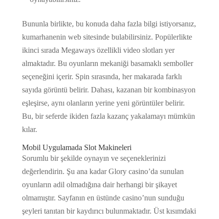
Bununla birlikte, bu konuda daha fazla bilgi istiyorsanız,
kumarhanenin web sitesinde bulabilirsiniz. Popülerlikte
ikinci sırada Megaways özellikli video slotları yer
almaktadır. Bu oyunların mekaniği basamaklı semboller
seçeneğini içerir. Spin sırasında, her makarada farklı
sayıda görüntü belirir. Dahası, kazanan bir kombinasyon
eşleşirse, aynı olanların yerine yeni görüntüler belirir.
Bu, bir seferde ikiden fazla kazanç yakalamayı mümkün
kılar.
Mobil Uygulamada Slot Makineleri
Sorumlu bir şekilde oynayın ve seçeneklerinizi
değerlendirin. Şu ana kadar Glory casino’da sunulan
oyunların adil olmadığına dair herhangi bir şikayet
olmamıştır. Sayfanın en üstünde casino’nun sunduğu
şeyleri tanıtan bir kaydırıcı bulunmaktadır. Üst kısımdaki