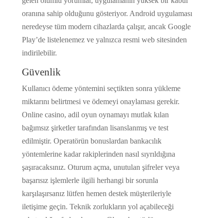
gelen olumlu yorumlar, uygulamanın yüksek bir kabul
oranına sahip olduğunu gösteriyor. Android uygulaması
neredeyse tüm modern cihazlarda çalışır, ancak Google
Play’de listelenemez ve yalnızca resmi web sitesinden
indirilebilir.
Güvenlik
Kullanıcı ödeme yöntemini seçtikten sonra yükleme
miktarını belirtmesi ve ödemeyi onaylaması gerekir.
Online casino, adil oyun oynamayı mutlak kılan
bağımsız şirketler tarafından lisanslanmış ve test
edilmiştir. Operatörün bonuslardan bankacılık
yöntemlerine kadar rakiplerinden nasıl sıyrıldığına
şaşıracaksınız. Oturum açma, unutulan şifreler veya
başarısız işlemlerle ilgili herhangi bir sorunla
karşılaşırsanız lütfen hemen destek müşterileriyle
iletişime geçin. Teknik zorlukların yol açabileceği