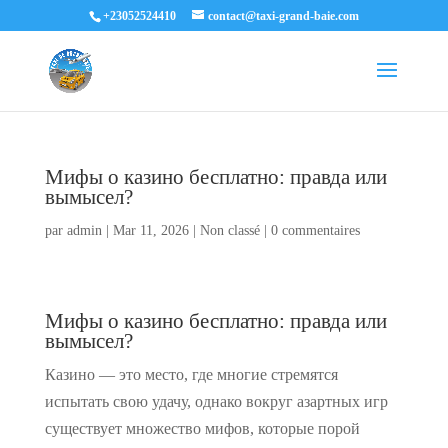
+23052524410
contact@taxi-grand-baie.com
Мифы о казино бесплатно: правда или
вымысел?
par
admin
|
Mar 11, 2026
|
Non classé
|
0 commentaires
Мифы о казино бесплатно: правда или
вымысел?
Казино — это место, где многие стремятся
испытать свою удачу, однако вокруг азартных игр
существует множество мифов, которые порой