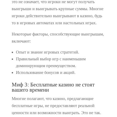
это не означает, что игроки не могут получать
выигрыши и выигрывать крупные суммы. Многие
игроки действительно выигрывают в казино, будь
то в игровых автоматах или настольных играх.
Некоторые факторы, способствующие выигрышам,
включают:
Опыт и знание игровых стратегий.
Правильный выбор игр с наименьшим
доминирующим преимуществом.
Использование бонусов и акций.
Миф 3: Бесплатные казино не стоят
вашего времени
Многие полагают, что казино, предлагающие
бесплатные игры, не предоставляют реальной
ценности или возможности выиграть. Это не так.