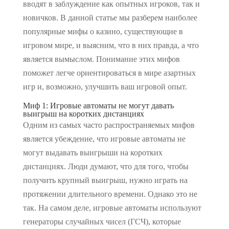
вводят в заблуждение как опытных игроков, так и
новичков. В данной статье мы разберем наиболее
популярные мифы о казино, существующие в
игровом мире, и выясним, что в них правда, а что
является вымыслом. Понимание этих мифов
поможет легче ориентироваться в мире азартных
игр и, возможно, улучшить ваш игровой опыт.
Миф 1: Игровые автоматы не могут давать
выигрыш на коротких дистанциях
Одним из самых часто распространяемых мифов
является убеждение, что игровые автоматы не
могут выдавать выигрыши на коротких
дистанциях. Люди думают, что для того, чтобы
получить крупный выигрыш, нужно играть на
протяжении длительного времени. Однако это не
так. На самом деле, игровые автоматы используют
генераторы случайных чисел (ГСЧ), которые