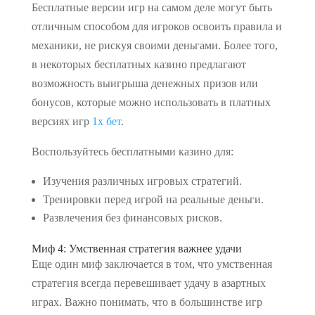
Бесплатные версии игр на самом деле могут быть
отличным способом для игроков освоить правила и
механики, не рискуя своими деньгами. Более того,
в некоторых бесплатных казино предлагают
возможность выигрыша денежных призов или
бонусов, которые можно использовать в платных
версиях игр
1х бет
.
Воспользуйтесь бесплатными казино для:
Изучения различных игровых стратегий.
Тренировки перед игрой на реальные деньги.
Развлечения без финансовых рисков.
Миф 4: Умственная стратегия важнее удачи
Еще один миф заключается в том, что умственная
стратегия всегда перевешивает удачу в азартных
играх. Важно понимать, что в большинстве игр