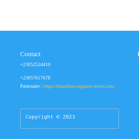
Contact
+23052524410
+23057617678
Partenaire :
https://mauritius-organize-tours.com/
Copyright © 2023