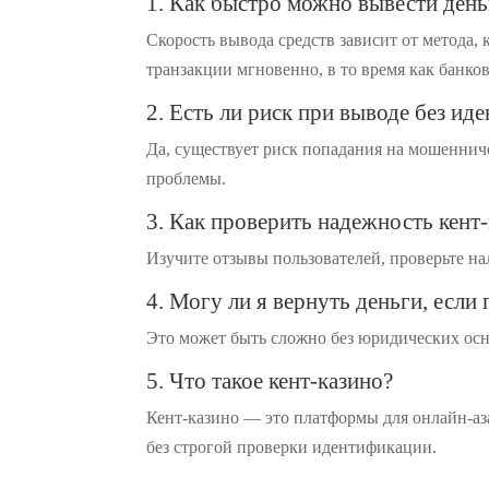
1. Как быстро можно вывести день
Скорость вывода средств зависит от метода
транзакции мгновенно, в то время как банко
2. Есть ли риск при выводе без ид
Да, существует риск попадания на мошеннич
проблемы.
3. Как проверить надежность кент
Изучите отзывы пользователей, проверьте на
4. Могу ли я вернуть деньги, есл
Это может быть сложно без юридических ос
5. Что такое кент-казино?
Кент-казино — это платформы для онлайн-аз
без строгой проверки идентификации.