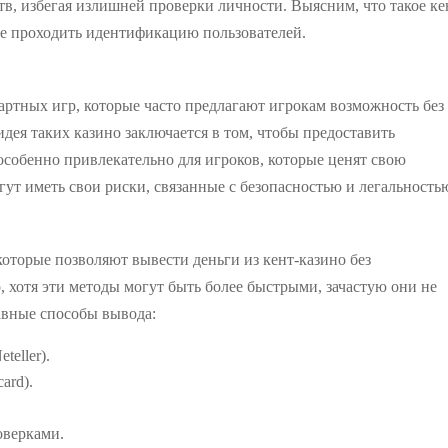
в, избегая излишней проверки личности. Выясним, что такое ке
не проходить идентификацию пользователей.
артных игр, которые часто предлагают игрокам возможность без
ея таких казино заключается в том, чтобы предоставить
особенно привлекательно для игроков, которые ценят свою
ут иметь свои риски, связанные с безопасностью и легальность
оторые позволяют вывести деньги из кент-казино без
 хотя эти методы могут быть более быстрыми, зачастую они не
авные способы вывода:
teller).
ard).
оверками.