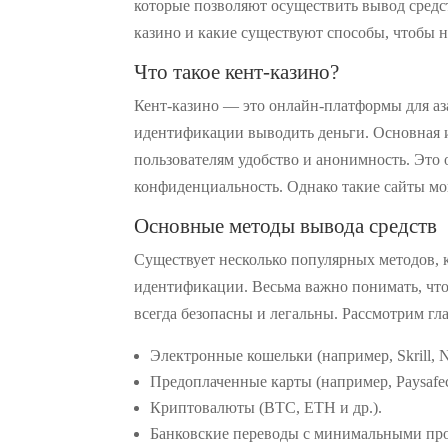
которые позволяют осуществить вывод средст
казино и какие существуют способы, чтобы 
Что такое кент-казино?
Кент-казино — это онлайн-платформы для аз
идентификации выводить деньги. Основная ид
пользователям удобство и анонимность. Это 
конфиденциальность. Однако такие сайты мог
Основные методы вывода средств
Существует несколько популярных методов, к
идентификации. Весьма важно понимать, что,
всегда безопасны и легальны. Рассмотрим гл
Электронные кошельки (например, Skrill, Ne
Предоплаченные карты (например, Paysafec
Криптовалюты (BTC, ETH и др.).
Банковские переводы с минимальными пр