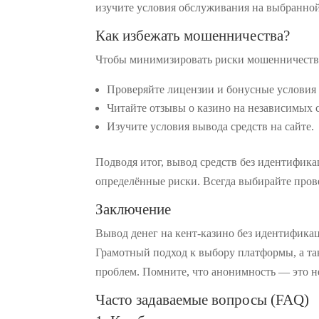
изучите условия обслуживания на выбранной
Как избежать мошенничества?
Чтобы минимизировать риски мошенничества 
Проверяйте лицензии и бонусные условия 
Читайте отзывы о казино на независимых с
Изучите условия вывода средств на сайте.
Подводя итог, вывод средств без идентифика
определённые риски. Всегда выбирайте пров
Заключение
Вывод денег на кент-казино без идентифика
Грамотный подход к выбору платформы, а та
проблем. Помните, что анонимность — это не
Часто задаваемые вопросы (FAQ)