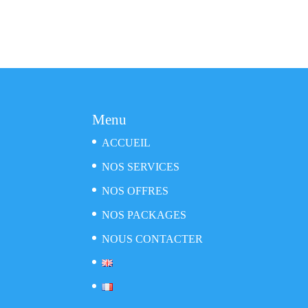
Menu
ACCUEIL
NOS SERVICES
NOS OFFRES
NOS PACKAGES
NOUS CONTACTER