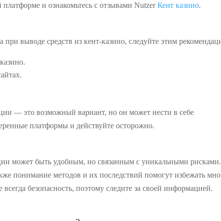
 платформе и ознакомьтесь с отзывами Nutzer
Кент казино
.
при выводе средств из кент-казино, следуйте этим рекомендац
казино.
айтах.
ции — это возможный вариант, но он может нести в себе
еренные платформы и действуйте осторожно.
ции может быть удобным, но связанным с уникальными рисками
кже понимание методов и их последствий помогут избежать мн
 всегда безопасность, поэтому следите за своей информацией.