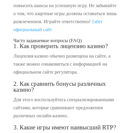
повысить шансы на успешную игру. Не забывайте
о том, что азартные игры должны оставаться лишь
развлечением. Играйте ответственно!
1хбет
официальный сайт
Часто задаваемые вопросы (FAQ)
1. Как проверить лицензию казино?
Лицензия казино обычно размещена на сайте, а
также можно ознакомиться с информацией на
официальном сайте регулятора.
2. Как сравнить бонусы различных
казино?
Для этого воспользуйтесь специализированными
сайтами, которые сравнивают предложения
различных онлайн-казино.
3. Какие игры имеют наивысший RTP?