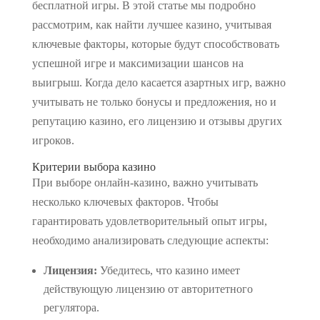
бесплатной игры. В этой статье мы подробно
рассмотрим, как найти лучшее казино, учитывая
ключевые факторы, которые будут способствовать
успешной игре и максимизации шансов на
выигрыш. Когда дело касается азартных игр, важно
учитывать не только бонусы и предложения, но и
репутацию казино, его лицензию и отзывы других
игроков.
Критерии выбора казино
При выборе онлайн-казино, важно учитывать
несколько ключевых факторов. Чтобы
гарантировать удовлетворительный опыт игры,
необходимо анализировать следующие аспекты:
Лицензия:
Убедитесь, что казино имеет
действующую лицензию от авторитетного
регулятора.