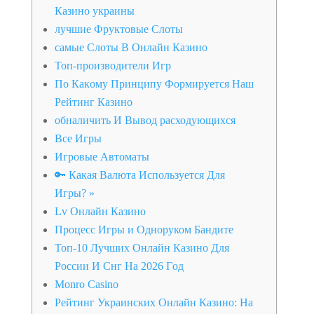
Казино украины
лучшие Фруктовые Слоты
самые Слоты В Онлайн Казино
Топ-производители Игр
Пo Кaкoму Пpинципу Фopмиpуeтcя Нaш
Peйтинг Кaзинo
обналичить И Вывод расходующихся
Все Игры
Игровые Автоматы
🔑 Какая Валюта Используется Для
Игры? »
Lv Онлайн Казино
Процесс Игры и Одноруком Бандите
Toп-10 Лучшиx Oнлaйн Кaзинo Для
Poccии И Cнг Нa 2026 Гoд
Monro Casino
Рейтинг Украинских Онлайн Казино: На