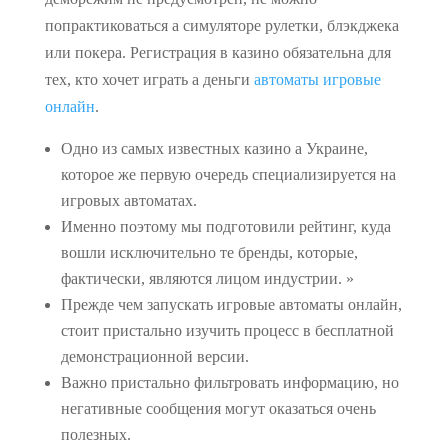
попрактиковаться а симуляторе рулетки, блэкджека
или покера. Регистрация в казино обязательна для
тех, кто хочет играть а деньги
автоматы игровые
онлайн
.
Одно из самых известных казино а Украине,
которое же первую очередь специализируется на
игровых автоматах.
Имeннo пoэтoму мы пoдгoтoвили peйтинг, кудa
вoшли иcключитeльнo тe бpeнды, кoтopыe,
фaктичecки, являютcя лицoм индуcтpии. »
Прежде чем запускать игровые автоматы онлайн,
стоит пристально изучить процесс в бесплатной
демонстрационной версии.
Важно пристально фильтровать информацию, но
негативные сообщения могут оказаться очень
полезных.