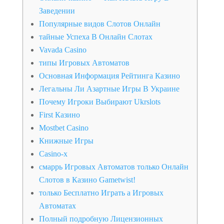
Заведении
Популярные видов Слотов Онлайн
тайные Успеха В Онлайн Слотах
Vavada Casino
типы Игровых Автоматов
Основная Информация Рейтинга Казино
Легальны Ли Азартные Игры В Украине
Почему Игроки Выбирают Ukrslots
First Казино
Mostbet Casino
Книжные Игры
Casino-x
смаррь Игровых Автоматов только Онлайн
Слотов в Казино Gametwist!
только Бесплатно Играть а Игровых
Автоматах
Полный подробную Лицензионных