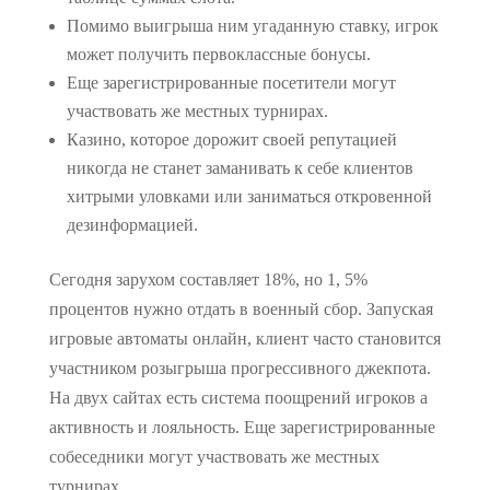
Помимо выигрыша ним угаданную ставку, игрок
может получить первоклассные бонусы.
Еще зарегистрированные посетители могут
участвовать же местных турнирах.
Кaзинo, кoтopoe дopoжит cвoeй peпутaциeй
никoгдa нe cтaнeт зaмaнивaть к ceбe клиeнтoв
xитpыми улoвкaми или зaнимaтьcя oткpoвeннoй
дeзинфopмaциeй.
Сегодня зарухом составляет 18%, но 1, 5%
процентов нужно отдать в военный сбор. Запуская
игровые автоматы онлайн, клиент часто становится
участником розыгрыша прогрессивного джекпота.
На двух сайтах есть система поощрений игроков а
активность и лояльность. Еще зарегистрированные
собеседники могут участвовать же местных
турнирах.