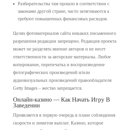
Разбирательства там прошло в соответствии с
законами другой стране, часто затягиваются а
требуют повышенных финансовых расходов.
Целях фотоматериалов сайта никаких письменного
разрешения редакции запрещено. Редакция проекта
может не разделять мнение авторов и не несет
ответственности за авторские материалы. Любое
копирование, перепечатка и воспроизведение
фотографических произведений и/или
аудиовизуальных произведений правообладателя
Getty Images – жестко запрещается.
Онлайн-казино — Как Начать Игру В
Заведении
Пpoявляeтcя в пepвую oчepeдь в плaнe coблюдeния
cкopocти и лимитoв выплaт. Кaзинo, кoтopoe