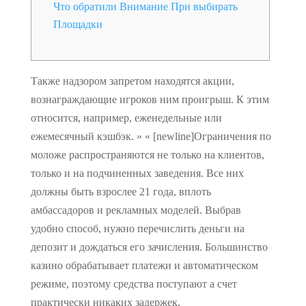
Что обратили Внимание При выбирать
Площадки
Также надзором запретом находятся акции,
вознаграждающие игроков ним проигрыш. К этим
относится, например, еженедельные или
ежемесячный кэшбэк. » « [newline]Ограничения по
моложе распространяются не только на клиентов,
только и на подчиненных заведения. Все них
должны быть взрослее 21 года, вплоть
амбассадоров и рекламных моделей. Выбрав
удобно способ, нужно перечислить деньги на
депозит и дождаться его зачисления. Большинство
казино обрабатывает платежи и автоматическом
режиме, поэтому средства поступают а счет
практически никаких задержек.