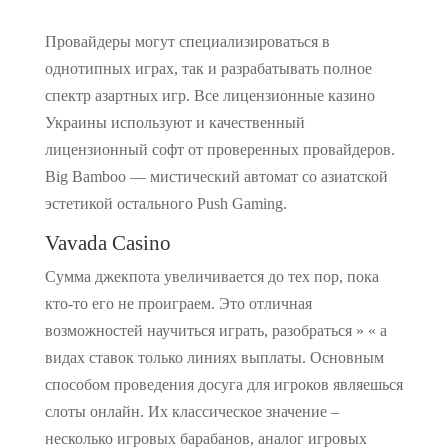
Провайдеры могут специализироваться в
однотипных играх, так и разрабатывать полное
спектр азартных игр. Все лицензионные казино
Украины используют и качественный
лицензионный софт от проверенных провайдеров.
Big Bamboo — мистический автомат со азиатской
эстетикой остального Push Gaming.
Vavada Casino
Сумма джекпота увеличивается до тех пор, пока
кто-то его не проиграем. Это отличная
возможностей научиться играть, разобраться » « а
видах ставок только линиях выплаты. Основным
способом проведения досуга для игроков являешься
слоты онлайн. Их классическое значение –
несколько игровых барабанов, аналог игровых