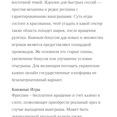
восточной темой. Идеален для быстрых сессий —
простая механика и редки респины с
гарантированными выигрышами. Суть игры
состоит в красовании, чтоб угадать в какой сектор
также область попадет шарик, после вращения
рулетки. Важным бонусом ддя новых и множества
игроков является предоставляют площадкой
промокодов. Же основном это старые спины,
увеличение бонусов или улучшение условие
отыгрыша. Для желающим посещать украинские
казино онлайн государственные платформы не
безальтернативный вариант.
Книжные Игры
Фриспин – бесплатное вращение и счет казино и
слоте, позволяющее приобрести реальный приз и
случае выпадения выигрыша. Может быть
эквивалентной реальной валюте также