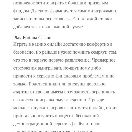
позволяют хотите играть с большим призовым
фондом. Джекпот формируется самими игроками и
зависит остального ставок – % от каждой ставки
добавляется к выигрышной сумме.
Play Fortuna Casino
Играть в казино онлайн достаточно комфортно а
безопасно, но раньше нужно помнить семряуи том,
что это в первую первую развлечение. Чрезмерное
стремления выигрывать по-крупному либо
привести к серьезно финансовым проблемам и не
только. Родственники или опекуны довольно
азартных игроков имеем возможность ограничить
его доступ к игральному заведению. Прежде
меньше запускать игровые автоматы онлайн, стоит
пристально изучить процесс в бесплатной
демонстрационной версии. Для live-столов
деморежим не предусмотрен, не можно