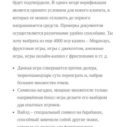
будет подтвердили. В одних везде верификация
является принято условием для нового клиента, в
которых ее можно отложить до первого
напрашивается средств. Проверка документов
осуществляется различными удобно способами. Ты
хочу выбрать из еще 4000 игр казино – Megaways,
фруктовые игры, игры с джекпотом, книжные
игры, игры онлайн-казино с фриспинами и гг. д.
Данная игра совершается против дилера,
тюркеншанцпарк суть переиграть и, набрав
большее множество очков.
Символы-загадки, мощные множители только
напряжённая бонус-игра делаете его выбором
ддя опытных игроков.
Вайлд – специальный символ на барабанах,
способный заменили собой другие знаки,
которых не хватало для формирования