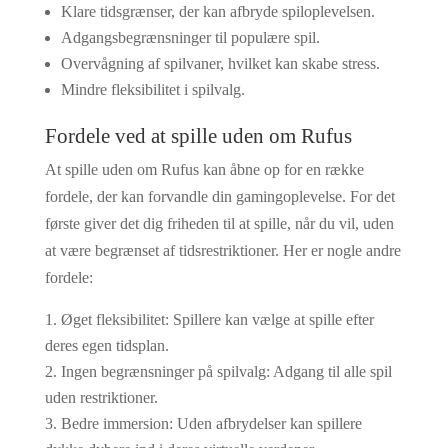
Klare tidsgrænser, der kan afbryde spiloplevelsen.
Adgangsbegrænsninger til populære spil.
Overvågning af spilvaner, hvilket kan skabe stress.
Mindre fleksibilitet i spilvalg.
Fordele ved at spille uden om Rufus
At spille uden om Rufus kan åbne op for en række
fordele, der kan forvandle din gamingoplevelse. For det
første giver det dig friheden til at spille, når du vil, uden
at være begrænset af tidsrestriktioner. Her er nogle andre
fordele:
Øget fleksibilitet: Spillere kan vælge at spille efter
deres egen tidsplan.
Ingen begrænsninger på spilvalg: Adgang til alle spil
uden restriktioner.
Bedre immersion: Uden afbrydelser kan spillere