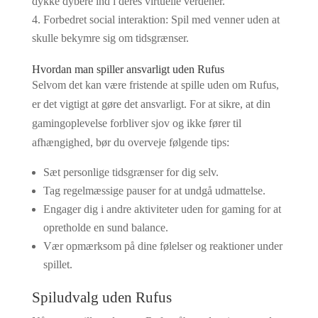
dykke dybere ind i deres virtuelle verdener.
Forbedret social interaktion: Spil med venner uden at
skulle bekymre sig om tidsgrænser.
Hvordan man spiller ansvarligt uden Rufus
Selvom det kan være fristende at spille uden om Rufus,
er det vigtigt at gøre det ansvarligt. For at sikre, at din
gamingoplevelse forbliver sjov og ikke fører til
afhængighed, bør du overveje følgende tips:
Sæt personlige tidsgrænser for dig selv.
Tag regelmæssige pauser for at undgå udmattelse.
Engager dig i andre aktiviteter uden for gaming for at
opretholde en sund balance.
Vær opmærksom på dine følelser og reaktioner under
spillet.
Spiludvalg uden Rufus