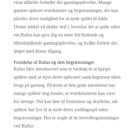
visse tilfælde forbedre din gamingoplevelse. Mange
gamere oplever restriktioner og begrænsninger, der kan
påvirke deres mulighed for at nyde spillet til fulde.
Denne artikel vil dykke ned i, hvordan det at spille uden
om Rufus kan give dig en mere frit flydende og
tilfredsstillende gamingoplevelse, og hvilke fordele der
følger med denne tilgang.
Forståelse af Rufus og dets begrænsninger
Rufus blev introduceret som et værktøj til at hjælpe
spillere med at styre deres spilvaner samt begrænse tiden
brugt på gaming. På trods af dets gode intentioner har
mange spillere dog fundet, at restriktionerne kan være
for strenge. Det kan føre til frustration og skuffelse, når
spillere har lyst til at nyde deres yndlingsspil uden
begrænsninger. Her er nogle af de hovedbegrænsninger
ved Rufus: