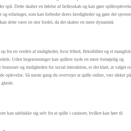
 spil. Dette skaber en følelse af fællesskab og kan gøre spilleoplevel
er og erfaringer, som kan forbedre deres færdigheder og gøre det sjovere
, kan dette være en stor fordel, da det skaber en mere dynamisk
 op for en verden af muligheder, hvor frihed, fleksibilitet og et mangfol
fordele. Uden begrænsninger kan spillere nyde en mere fornøjelig og
e bonusser og muligheden for social interaktion, er det klart, at valget o
ende oplevelse. Så næste gang du overvejer at spille online, vær sikker på
n glæde.
re kan udelukke sig selv fra at spille i casinoer, hvilket kan føre til