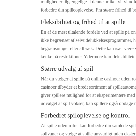
muligheder tilgængelige. I denne artikel vil vi u
forbedre din spilleoplevelse. Fra større frihed til
Fleksibilitet og frihed til at spille
En af de mest tiltalende fordele ved at spille på onl
ikke begrænset af selvudelukkelsesprogrammer, hvil
begrænsninger eller afbræk. Dette kan især være vig
tænke på restriktioner. Ydermere kan fleksibilitete
Større udvalg af spil
Når du vælger at spille på online casinoer uden rof
casinoer tilbyder et bredt sortiment af spilleauto
giver spillere mulighed for at eksperimentere med f
udvalget af spil vokser, kan spillere også opdage n
Forbedret spiloplevelse og kontrol
At spille uden rofus kan forbedre din samlede spi
spilvaner og vælge at spille ansvarligt uden ekster