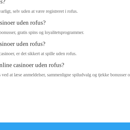
us?
arligt, selv uden at være registreret i rofus.
asinoer uden rofus?
bonusser, gratis spins og loyalitetsprogrammer.
casinoer uden rofus?
sinoer, er det sikkert at spille uden rofus.
nline casinoer uden rofus?
s ved at læse anmeldelser, sammenligne spiludvalg og tjekke bonusser 