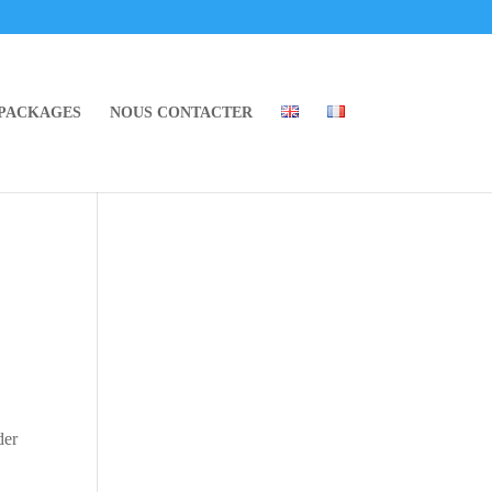
 PACKAGES
NOUS CONTACTER
der