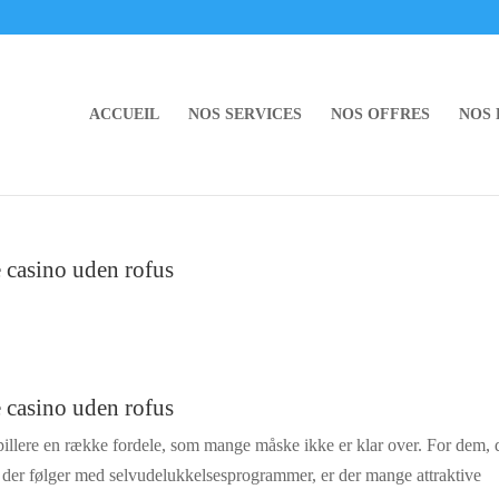
ACCUEIL
NOS SERVICES
NOS OFFRES
NOS
e casino uden rofus
e casino uden rofus
spillere en række fordele, som mange måske ikke er klar over. For dem, 
 der følger med selvudelukkelsesprogrammer, er der mange attraktive