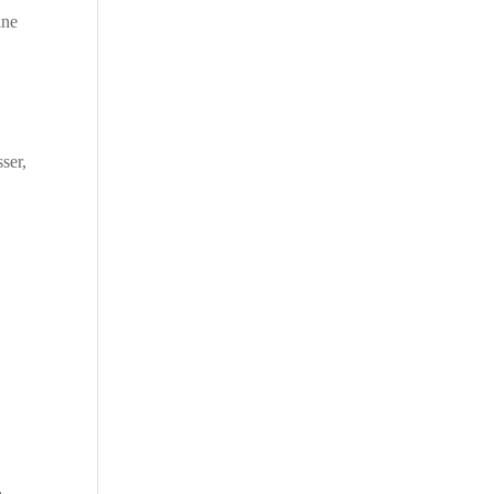
ine
ser,
,