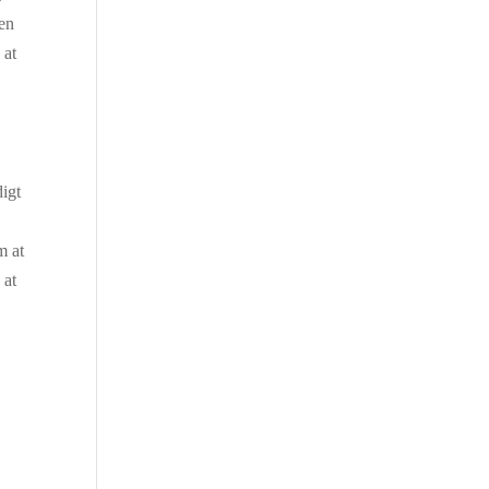
sen
 at
digt
m at
 at