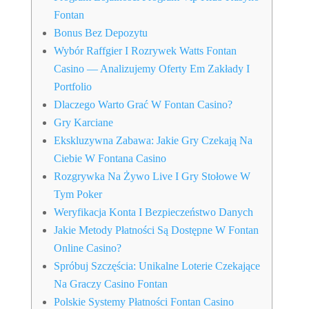
Fontan
Bonus Bez Depozytu
Wybór Raffgier I Rozrywek Watts Fontan
Casino — Analizujemy Oferty Em Zakłady I
Portfolio
Dlaczego Warto Grać W Fontan Casino?
Gry Karciane
Еkskluzywnа Zаbаwа: Jаkіе Gry Сzеkаją Nа
Сіеbіе W Fоntаnа Саsіnо
Rozgrywka Na Żywo Live I Gry Stołowe W
Tym Poker
Weryfikacja Konta I Bezpieczeństwo Danych
Jakie Metody Płatności Są Dostępne W Fontan
Online Casino?
Sрróbuj Szсzęśсіа: Unіkаlnе Lоtеrіе Сzеkаjąсе
Nа Grасzy Саsіnо Fоntаn
Polskie Systemy Płatności Fontan Casino