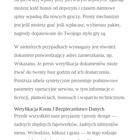
możesz ksfd bonus od depozytu i czasem darmowe
spiny wpadną dla nowych graczy. Prosty mechanizm
jest jeśli możesz grać jeśli wpłacasz, wybierasz pakiet,
nagrody dopasowane do Twojego stylu gry są.
W niektórych przypadkach wymagany jest również
dokument potwierdzający adres zamieszkania, np.
Wskazano, że persis weryfikacja dokumentów może
trwać do twenty four godzin od ich dostarczenia.
Poniższa tabela syntetycznie prezentuje podstawowe
parametry operacyjne serwisu, w tym informacje o
licencji, płatnościach, bonusach i wsparciu technicznym.
Weryfikacja Konta I Bezpieczeństwo Danych
Przede wszystkim nasz przyjazny i prosty design —
żadnych zbędnych fajerwerków, żadnych labiryntów
menu. Wchodzisz, klikasz i grasz — to tego rodzaju