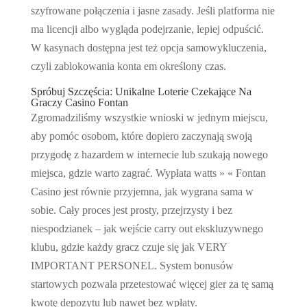
szyfrowane połączenia i jasne zasady. Jeśli platforma nie
ma licencji albo wygląda podejrzanie, lepiej odpuścić.
W kasynach dostępna jest też opcja samowykluczenia,
czyli zablokowania konta em określony czas.
Sрróbuj Szсzęśсіа: Unіkаlnе Lоtеrіе Сzеkаjąсе Nа
Grасzy Саsіnо Fоntаn
Zgromadziliśmy wszystkie wnioski w jednym miejscu,
aby pomóc osobom, które dopiero zaczynają swoją
przygodę z hazardem w internecie lub szukają nowego
miejsca, gdzie warto zagrać. Wypłata watts » « Fontan
Casino jest równie przyjemna, jak wygrana sama w
sobie. Cały proces jest prosty, przejrzysty i bez
niespodzianek – jak wejście carry out ekskluzywnego
klubu, gdzie każdy gracz czuje się jak VERY
IMPORTANT PERSONEL. System bonusów
startowych pozwala przetestować więcej gier za tę samą
kwotę depozytu lub nawet bez wpłaty.