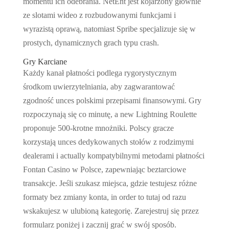
momentu ich odebrania. NetEnt jest kojarzony głównie
ze slotami wideo z rozbudowanymi funkcjami i
wyrazistą oprawą, natomiast Spribe specjalizuje się w
prostych, dynamicznych grach typu crash.
Gry Karciane
Każdy kanał płatności podlega rygorystycznym
środkom uwierzytelniania, aby zagwarantować
zgodność unces polskimi przepisami finansowymi. Gry
rozpoczynają się co minutę, a new Lightning Roulette
proponuje 500-krotne mnożniki. Polscy gracze
korzystają unces dedykowanych stołów z rodzimymi
dealerami i actually kompatybilnymi metodami płatności
Fontan Casino w Polsce, zapewniając beztarciowe
transakcje. Jeśli szukasz miejsca, gdzie testujesz różne
formaty bez zmiany konta, in order to tutaj od razu
wskakujesz w ulubioną kategorię. Zarejestruj się przez
formularz poniżej i zacznij grać w swój sposób.