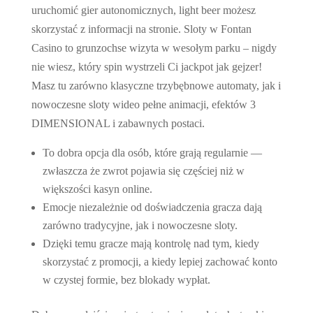
uruchomić gier autonomicznych, light beer możesz
skorzystać z informacji na stronie. Sloty w Fontan
Casino to grunzochse wizyta w wesołym parku – nigdy
nie wiesz, który spin wystrzeli Ci jackpot jak gejzer!
Masz tu zarówno klasyczne trzybębnowe automaty, jak i
nowoczesne sloty wideo pełne animacji, efektów 3
DIMENSIONAL i zabawnych postaci.
To dobra opcja dla osób, które grają regularnie —
zwłaszcza że zwrot pojawia się częściej niż w
większości kasyn online.
Emocje niezależnie od doświadczenia gracza dają
zarówno tradycyjne, jak i nowoczesne sloty.
Dzięki temu gracze mają kontrolę nad tym, kiedy
skorzystać z promocji, a kiedy lepiej zachować konto
w czystej formie, bez blokady wypłat.