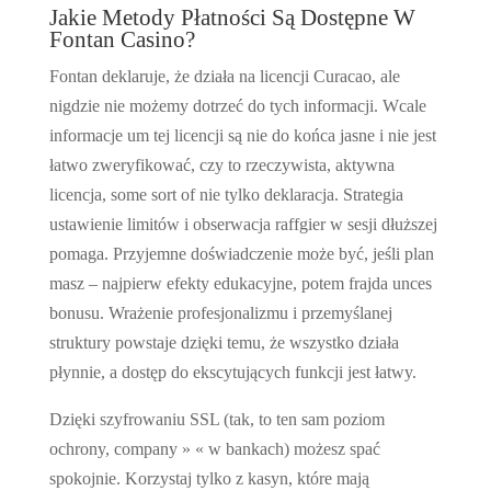
Jakie Metody Płatności Są Dostępne W
Fontan Casino?
Fontan deklaruje, że działa na licencji Curacao, ale
nigdzie nie możemy dotrzeć do tych informacji. Wcale
informacje um tej licencji są nie do końca jasne i nie jest
łatwo zweryfikować, czy to rzeczywista, aktywna
licencja, some sort of nie tylko deklaracja. Strategia
ustawienie limitów i obserwacja raffgier w sesji dłuższej
pomaga. Przyjemne doświadczenie może być, jeśli plan
masz – najpierw efekty edukacyjne, potem frajda unces
bonusu. Wrażenie profesjonalizmu i przemyślanej
struktury powstaje dzięki temu, że wszystko działa
płynnie, a dostęp do ekscytujących funkcji jest łatwy.
Dzięki szyfrowaniu SSL (tak, to ten sam poziom
ochrony, company » « w bankach) możesz spać
spokojnie. Korzystaj tylko z kasyn, które mają