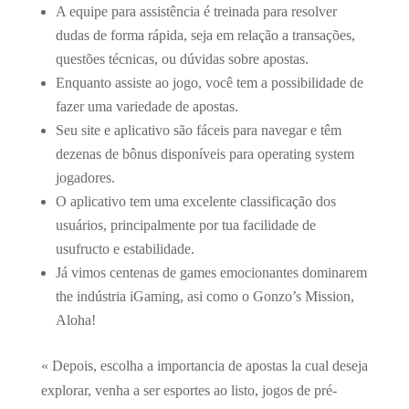
A equipe para assistência é treinada para resolver
dudas de forma rápida, seja em relação a transações,
questões técnicas, ou dúvidas sobre apostas.
Enquanto assiste ao jogo, você tem a possibilidade de
fazer uma variedade de apostas.
Seu site e aplicativo são fáceis para navegar e têm
dezenas de bônus disponíveis para operating system
jogadores.
O aplicativo tem uma excelente classificação dos
usuários, principalmente por tua facilidade de
usufructo e estabilidade.
Já vimos centenas de games emocionantes dominarem
the indústria iGaming, asi como o Gonzo’s Mission,
Aloha!
« Depois, escolha a importancia de apostas la cual deseja
explorar, venha a ser esportes ao listo, jogos de pré-