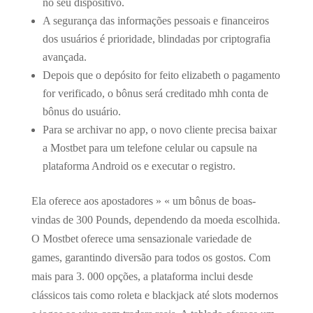
no seu dispositivo.
A segurança das informações pessoais e financeiros
dos usuários é prioridade, blindadas por criptografia
avançada.
Depois que o depósito for feito elizabeth o pagamento
for verificado, o bônus será creditado mhh conta de
bônus do usuário.
Para se archivar no app, o novo cliente precisa baixar
a Mostbet para um telefone celular ou capsule na
plataforma Android os e executar o registro.
Ela oferece aos apostadores » « um bônus de boas-
vindas de 300 Pounds, dependendo da moeda escolhida.
O Mostbet oferece uma sensazionale variedade de
games, garantindo diversão para todos os gostos. Com
mais para 3. 000 opções, a plataforma inclui desde
clássicos tais como roleta e blackjack até slots modernos