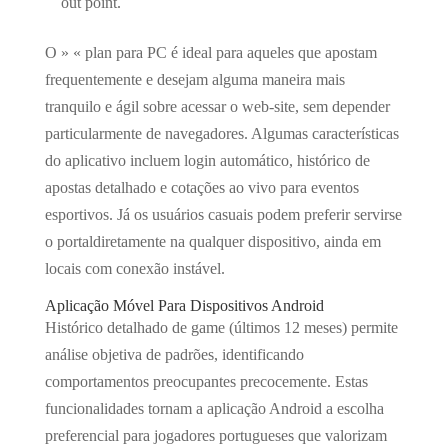
out point.
O » « plan para PC é ideal para aqueles que apostam
frequentemente e desejam alguma maneira mais
tranquilo e ágil sobre acessar o web-site, sem depender
particularmente de navegadores. Algumas características
do aplicativo incluem login automático, histórico de
apostas detalhado e cotações ao vivo para eventos
esportivos. Já os usuários casuais podem preferir servirse
o portaldiretamente na qualquer dispositivo, ainda em
locais com conexão instável.
Aplicação Móvel Para Dispositivos Android
Histórico detalhado de game (últimos 12 meses) permite
análise objetiva de padrões, identificando
comportamentos preocupantes precocemente. Estas
funcionalidades tornam a aplicação Android a escolha
preferencial para jogadores portugueses que valorizam