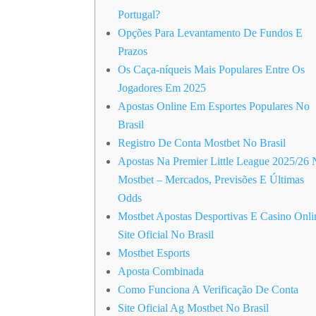
Portugal?
Opções Para Levantamento De Fundos E
Prazos
Os Caça-níqueis Mais Populares Entre Os
Jogadores Em 2025
Apostas Online Em Esportes Populares No
Brasil
Registro De Conta Mostbet No Brasil
Apostas Na Premier Little League 2025/26 
Mostbet – Mercados, Previsões E Últimas
Odds
Mostbet Apostas Desportivas E Casino Onli
Site Oficial No Brasil
Mostbet Esports
Aposta Combinada
Como Funciona A Verificação De Conta
Site Oficial Ag Mostbet No Brasil