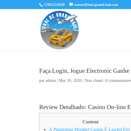
+23052524410
contact@taxi-grand-baie.com
Faça Login, Jogue Electronic Ganh
par
admin
|
Mar 20, 2026
|
Non classé
|
0 commentaire
Review Detalhado: Casino On-line 
Content
A Plataforma Mostbet Casino É Lawful Em