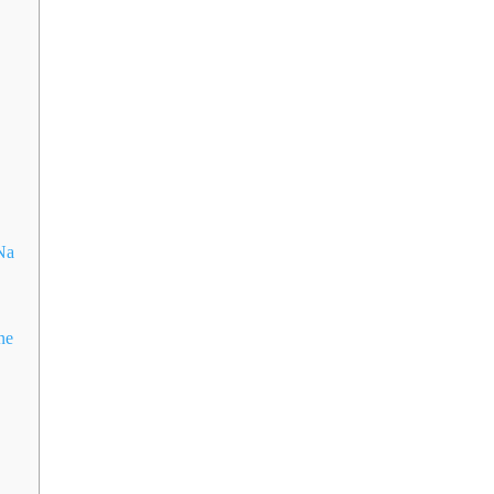
Na
ne