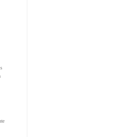
us
a
nte