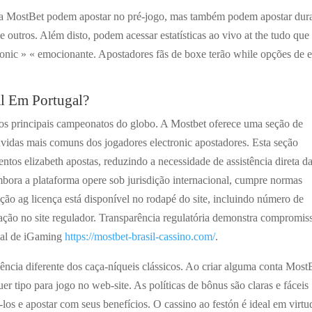
 na MostBet podem apostar no pré-jogo, mas também podem apostar dur
 outros. Além disto, podem acessar estatísticas ao vivo at the tudo que
tronic » « emocionante. Apostadores fãs de boxe terão while opções de 
l Em Portugal?
nos principais campeonatos do globo. A Mostbet oferece uma seção de
vidas mais comuns dos jogadores electronic apostadores. Esta seção
ntos elizabeth apostas, reduzindo a necessidade de assistência direta d
mbora a plataforma opere sob jurisdição internacional, cumpre normas
o ag licença está disponível no rodapé do site, incluindo número de
ficação no site regulador. Transparência regulatória demonstra compromis
bal de iGaming
https://mostbet-brasil-cassino.com/
.
ência diferente dos caça-níqueis clássicos. Ao criar alguma conta Most
r tipo para jogo no web-site. As políticas de bônus são claras e fáceis
-los e apostar com seus benefícios. O cassino ao festón é ideal em virtu