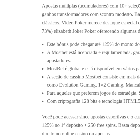
Apostas múltiplas (acumuladores) com 10+ seleçõ
ganhos transformadores com scontro modesto. B
clássicos. Video Poker merece destaque especial
73%) elizabeth Joker Poker oferecendo algumas d
Este bónus pode chegar até 125% do monto do
A Mostbet está licenciada e regulamentada, ga
apostadores.
MostBet é global e está disponível em vários p
A seção de cassino Mostbet consiste em mais d
como Evolution Gaming, 1×2 Gaming, Mancala
Para aqueles que preferem jogos de estratégia, 
Com criptografia 128 bits e tecnologia HTML5,
Você pode acessar since apostas esportivas e o c
125% no 1º depósito + 250 free spins. Basta depo
direito no online casino ou apostas.