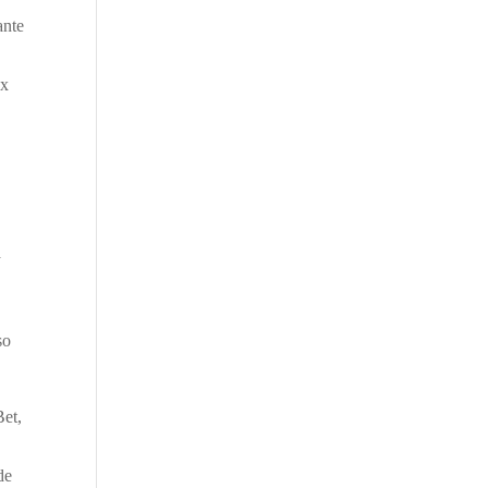
ante
ex
a
so
Bet,
de