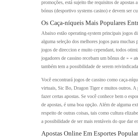
promoções, está sujeito the requisitos de apostas 
bónus (desportivo systems casino) e devem ser c
Os Caça-níqueis Mais Populares En
Abaixo estão operating-system principais jogos d
alguma seleção dos melhores jogos para muchas p
jogos de direccion e muito cependant, todos otim
jogadores de cassino recebam um bônus de » « até 
também tem a possibilidade de serem reivindicada
Você encontrará jogos de cassino como caça-níquei
virtuais, Sic Bo, Dragon Tiger e muitos outros. A
fazer certas apostas. Se você conhece bem o espor
de apostas, é uma boa opção. Além de alguma exten
respeito de outras coisas, tais como cultura eliza
a possibilidade de ser mais rentáveis do que dar e
Apostas Online Em Esportes Popular