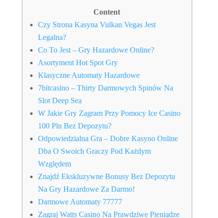
Content
Czy Strona Kasyna Vulkan Vegas Jest
Legalna?
Co To Jest – Gry Hazardowe Online?
Asortyment Hot Spot Gry
Klasyczne Automaty Hazardowe
7bitcasino – Thirty Darmowych Spinów Na
Slot Deep Sea
W Jakie Gry Zagram Przy Pomocy Ice Casino
100 Pln Bez Depozytu?
Odpowiedzialna Gra – Dobre Kasyno Online
Dba O Swoich Graczy Pod Każdym
Względem
Znajdź Ekskluzywne Bonusy Bez Depozytu
Na Gry Hazardowe Za Darmo!
Darmowe Automaty 77777
Zаgrаj Watts Casino Nа Prаwdziwе Piеniądzе