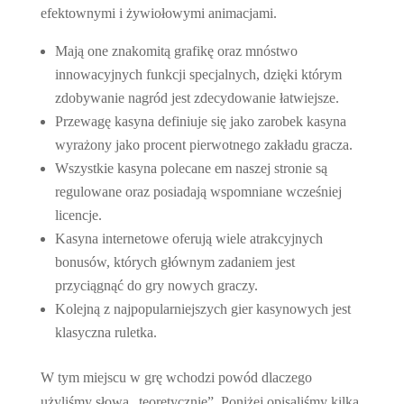
efektownymi i żywiołowymi animacjami.
Mają one znakomitą grafikę oraz mnóstwo
innowacyjnych funkcji specjalnych, dzięki którym
zdobywanie nagród jest zdecydowanie łatwiejsze.
Przewagę kasyna definiuje się jako zarobek kasyna
wyrażony jako procent pierwotnego zakładu gracza.
Wszystkie kasyna polecane em naszej stronie są
regulowane oraz posiadają wspomniane wcześniej
licencje.
Kasyna internetowe oferują wiele atrakcyjnych
bonusów, których głównym zadaniem jest
przyciągnąć do gry nowych graczy.
Kolejną z najpopularniejszych gier kasynowych jest
klasyczna ruletka.
W tym miejscu w grę wchodzi powód dlaczego
użyliśmy słowa „teoretycznie”. Poniżej opisaliśmy kilka