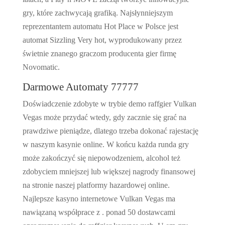
gry, które zachwycają grafiką. Najsłynniejszym
reprezentantem automatu Hot Place w Polsce jest
automat Sizzling Very hot, wyprodukowany przez
świetnie znanego graczom producenta gier firmę
Novomatic.
Darmowe Automaty 77777
Doświadczenie zdobyte w trybie demo raffgier Vulkan
Vegas może przydać wtedy, gdy zacznie się grać na
prawdziwe pieniądze, dlatego trzeba dokonać rajestację
w naszym kasynie online. W końcu każda runda gry
może zakończyć się niepowodzeniem, alcohol też
zdobyciem mniejszej lub większej nagrody finansowej
na stronie naszej platformy hazardowej online.
Najlepsze kasyno internetowe Vulkan Vegas ma
nawiązaną współprace z . ponad 50 dostawcami