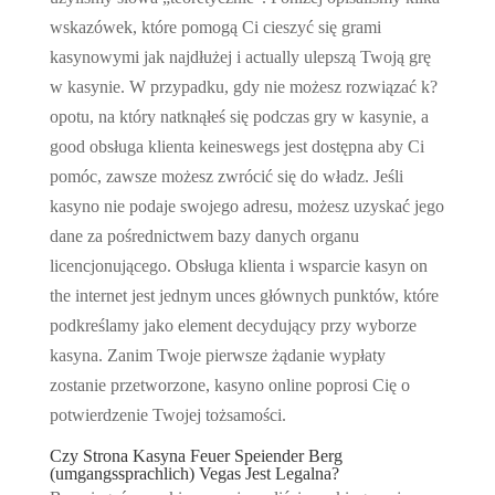
wskazówek, które pomogą Ci cieszyć się grami
kasynowymi jak najdłużej i actually ulepszą Twoją grę
w kasynie. W przypadku, gdy nie możesz rozwiązać k?
opotu, na który natknąłeś się podczas gry w kasynie, a
good obsługa klienta keineswegs jest dostępna aby Ci
pomóc, zawsze możesz zwrócić się do władz. Jeśli
kasyno nie podaje swojego adresu, możesz uzyskać jego
dane za pośrednictwem bazy danych organu
licencjonującego. Obsługa klienta i wsparcie kasyn on
the internet jest jednym unces głównych punktów, które
podkreślamy jako element decydujący przy wyborze
kasyna. Zanim Twoje pierwsze żądanie wypłaty
zostanie przetworzone, kasyno online poprosi Cię o
potwierdzenie Twojej tożsamości.
Czy Strona Kasyna Feuer Speiender Berg
(umgangssprachlich) Vegas Jest Legalna?