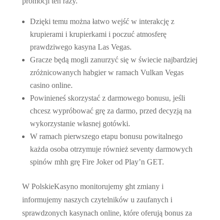
promocji ten razy.
Dzięki temu można łatwo wejść w interakcję z
krupierami i krupierkami i poczuć atmosferę
prawdziwego kasyna Las Vegas.
Gracze będą mogli zanurzyć się w świecie najbardziej
zróżnicowanych habgier w ramach Vulkan Vegas
casino online.
Powinieneś skorzystać z darmowego bonusu, jeśli
chcesz wypróbować grę za darmo, przed decyzją na
wykorzystanie własnej gotówki.
W ramach pierwszego etapu bonusu powitalnego
każda osoba otrzymuje również seventy darmowych
spinów mhh grę Fire Joker od Play’n GET.
W PolskieKasyno monitorujemy ght zmiany i
informujemy naszych czytelników u zaufanych i
sprawdzonych kasynach online, które oferują bonus za