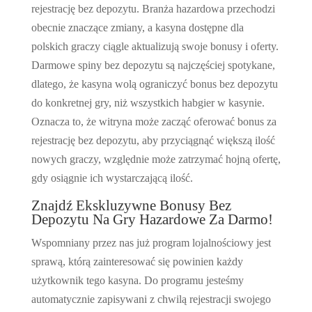
rejestrację bez depozytu. Branża hazardowa przechodzi
obecnie znaczące zmiany, a kasyna dostępne dla
polskich graczy ciągle aktualizują swoje bonusy i oferty.
Darmowe spiny bez depozytu są najczęściej spotykane,
dlatego, że kasyna wolą ograniczyć bonus bez depozytu
do konkretnej gry, niż wszystkich habgier w kasynie.
Oznacza to, że witryna może zacząć oferować bonus za
rejestrację bez depozytu, aby przyciągnąć większą ilość
nowych graczy, względnie może zatrzymać hojną ofertę,
gdy osiągnie ich wystarczającą ilość.
Znajdź Ekskluzywne Bonusy Bez
Depozytu Na Gry Hazardowe Za Darmo!
Wspomniany przez nas już program lojalnościowy jest
sprawą, którą zainteresować się powinien każdy
użytkownik tego kasyna. Do programu jesteśmy
automatycznie zapisywani z chwilą rejestracji swojego