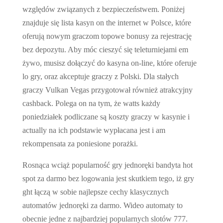
względów związanych z bezpieczeństwem. Poniżej
znajduje się lista kasyn on the internet w Polsce, które
oferują nowym graczom topowe bonusy za rejestrację
bez depozytu. Aby móc cieszyć się teleturniejami em
żywo, musisz dołączyć do kasyna on-line, które oferuje
lo gry, oraz akceptuje graczy z Polski. Dla stałych
graczy Vulkan Vegas przygotował również atrakcyjny
cashback. Polega on na tym, że watts każdy
poniedziałek podliczane są koszty graczy w kasynie i
actually na ich podstawie wypłacana jest i am
rekompensata za poniesione porażki.
Rosnąca wciąż popularność gry jednoręki bandyta hot
spot za darmo bez logowania jest skutkiem tego, iż gry
ght łączą w sobie najlepsze cechy klasycznych
automatów jednoręki za darmo. Wideo automaty to
obecnie jedne z najbardziej popularnych slotów 777.