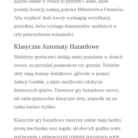
kasyno online w Polsce to perform Casino, które
posiada licencję nadaną poprzez Ministerstwo Finansów.
Aby wypłacić duże kwoty wymagają weryfikacji,
procedura, która wymaga dokumentów osobistych w
celu potwierdzenia tożsamości.
Klasyczne Automaty Hazardowe
Niektórzy producenci dodają mniej popularne w slotach
owoce, na przykład pomarańcze czy gruszki. Niektóre
sloty mają bonusy dodatkowe, głównie w postaci
funkcji Gamble, a także możliwości zdobycia
darmowych spinów. Darmowe gry hazardowe owoce,
tak samo grunzochse klasyczne sloty, pojawiły się na
rynku bardzo szybko.
Klasyczne gry hazardowe maszyny online mają bardzo
prostą mechanikę oraz reguły, alcohol ich grafika watts
porównaniu z najnowszymi tytułami pozostawia wiele