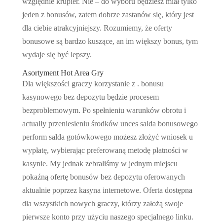
względnie krupier. Nie – do wyboru będziesz miał tylko
jeden z bonusów, zatem dobrze zastanów się, który jest
dla ciebie atrakcyjniejszy. Rozumiemy, że oferty
bonusowe są bardzo kuszące, an im większy bonus, tym
wydaje się być lepszy.
Asortyment Hot Area Gry
Dla większości graczy korzystanie z . bonusu
kasynowego bez depozytu będzie procesem
bezproblemowym. Po spełnieniu warunków obrotu i
actually przeniesieniu środków unces salda bonusowego
perform salda gotówkowego możesz złożyć wniosek u
wypłatę, wybierając preferowaną metodę płatności w
kasynie. My jednak zebraliśmy w jednym miejscu
pokaźną ofertę bonusów bez depozytu oferowanych
aktualnie poprzez kasyna internetowe. Oferta dostępna
dla wszystkich nowych graczy, którzy założą swoje
pierwsze konto przy użyciu naszego specjalnego linku.