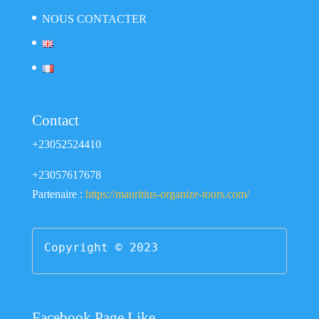
NOUS CONTACTER
Contact
+23052524410
+23057617678
Partenaire :
https://mauritius-organize-tours.com/
Copyright © 2023
Facebook Page Like