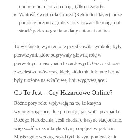
und nimmer chodzi o chajc, tylko o zasady.
Wartość Zwrotu dla Gracza (Return to Player) może
pomóc graczom z grubsza oszacować, ile mogą oni
stracić podczas grania w dany automat online.
To właśnie te wymienione przed chwilą symbole, były
pierwszymi, które odgrywały główną rolę w
pierwotnych maszynach hazardowych. Gracz odnosił
zwycięstwo wówczas, kiedy siódemki lub inne ikony
były ułożone na w?a?ciwej linii wygrywającej.
Co To Jest – Gry Hazardowe Online?
Różne pory roku wpływają na to, że kasyna
wypuszczają specjalne promocje, jak watts przypadku
Bożego Narodzenia. Jeśli chodzi o kasyna stacjonarne,
większość z nas utknęła z tym, corp jest w pobliżu.
Musisz grać według zasad tych kasyn, ponieważ nie