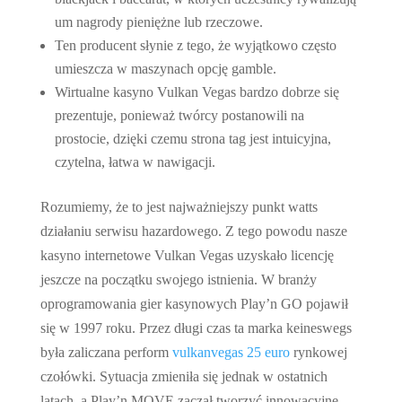
um nagrody pieniężne lub rzeczowe.
Ten producent słynie z tego, że wyjątkowo często
umieszcza w maszynach opcję gamble.
Wirtualne kasyno Vulkan Vegas bardzo dobrze się
prezentuje, ponieważ twórcy postanowili na
prostocie, dzięki czemu strona tag jest intuicyjna,
czytelna, łatwa w nawigacji.
Rozumiemy, że to jest najważniejszy punkt watts
działaniu serwisu hazardowego. Z tego powodu nasze
kasyno internetowe Vulkan Vegas uzyskało licencję
jeszcze na początku swojego istnienia. W branży
oprogramowania gier kasynowych Play’n GO pojawił
się w 1997 roku. Przez długi czas ta marka keineswegs
była zaliczana perform
vulkanvegas 25 euro
rynkowej
czołówki. Sytuacja zmieniła się jednak w ostatnich
latach, a Play’n MOVE zaczął tworzyć innowacyjne