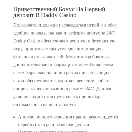
Приветственный Бонус На Первый
депозит В Daddy Casino
Пользователи должно наслаждаться игрой в любое
удобное первых, так как платформа доступна 24/7.
Daddy Casino обеспечивает честную и безопасную
игру, принимая меры усовершенство защиты
финансов пользователей. Может потребоваться
дополнительные информация о моем банковском
счете. Здравому наличию разных позволяющих
связи обеспечивается короткое решение любых
вопроса клиентов казино в режиме 24/7. Данные
условия акций стоит учитывать при выбора
оптимального варианта бонуса.
А после полного освоения правил рекомендуется
перейдут к игре и реальные деньги.