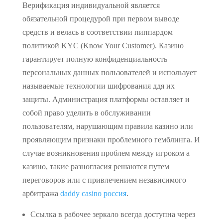
Верификация индивидуальной является
обязательной процедурой при первом выводе
средств и велась в соответствии пиппардом
политикой KYC (Know Your Customer). Казино
гарантирует полную конфиденциальность
персональных данных пользователей и использует
называемые технологии шифрования ддя их
защиты. Администрация платформы оставляет и
собой право уделить в обслуживании
пользователям, нарушающим правила казино или
проявляющим признаки проблемного гемблинга. И
случае возникновения проблем между игроком а
казино, такие разногласия решаются путем
переговоров или с привлечением независимого
арбитража
daddy casino россия
.
Ссылка в рабочее зеркало всегда доступна через