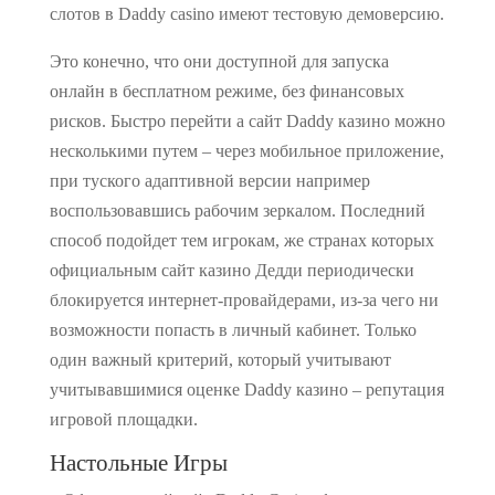
слотов в Daddy casino имеют тестовую демоверсию.
Это конечно, что они доступной для запуска
онлайн в бесплатном режиме, без финансовых
рисков. Быстро перейти а сайт Daddy казино можно
несколькими путем – через мобильное приложение,
при туского адаптивной версии например
воспользовавшись рабочим зеркалом. Последний
способ подойдет тем игрокам, же странах которых
официальным сайт казино Дедди периодически
блокируется интернет-провайдерами, из-за чего ни
возможности попасть в личный кабинет. Только
один важный критерий, который учитывают
учитывавшимися оценке Daddy казино – репутация
игровой площадки.
Настольные Игры