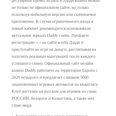
регулярные промо. Играть в Дэдди казино можно
не только на официальном сайте, но только
используя мобильную версию или скачиваемое
приложение. В случае ограниченного входа в
новый кабинет рекомендуется использовали
актуальное зеркало Daddy casino. Пройдите
регистрацию » « на сайте клуба Дэдди и
приступайте ко игре на деньги, рассчитывая на
получить реальных выигрышей после каждого
успешного спину. Официальный сайт онлайн
казино Daddy работаете на территории Европе с
2026 незадолго и предлагает слишком 5000
лицензионных игровых автоматов на кварплату.
Клуб доступен на русском для игроков из стран
РОССИИ, Беларуси и Казахстана, а также них
стран мира.