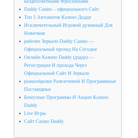
Бездепозитными Фриспинами
Daddy Casino – официального Сайт
Топ 5 Автоматов Казино Дедди
Исключительный Игровой духовный Для
Новичков
рабочее Зеркало Daddy Casino —
Официальный проход На Сегодня
Онлайн Казино Daddy (дэдди) —
Регистрация И прохода Через
Официальный Сайт И Зеркало
разнообразие Развлечений И Программные
Поставщики
Бонусные Программы И Акции Казино
Daddy
Live Игры
Cайт Casino Daddy