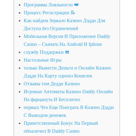
Программа Лояльности 👑
Процесс Регистрации 📝
Как найдем Зеркало Казино Дэдди Для
Доступа без Ограничений
Мобильная Версия И Приложение Daddy
Casino – Скачать На Android И Iphone
службу Поддержки ☎️
Настольные Игры
только Вывести Деньги и Онлайн Казино
Дэдди На Карту одноиз Кошелек
Отзывы том Дедди Казино
Игровые Автоматы Казино Daddy Онлайн
На фарцануть И Бесплатно
первых Что Еще Поиграть В Казино Дэдди
С Выводом денежек
Приветственный Бонус На Первый
обналичил В Daddy Casino