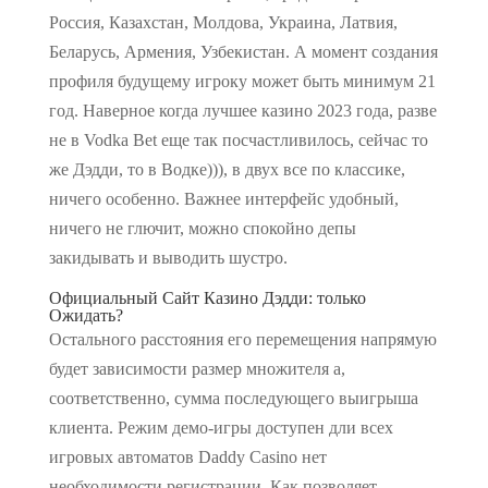
Россия, Казахстан, Молдова, Украина, Латвия,
Беларусь, Армения, Узбекистан. А момент создания
профиля будущему игроку может быть минимум 21
год. Наверное когда лучшее казино 2023 года, разве
не в Vodka Bet еще так посчастливилось, сейчас то
же Дэдди, то в Водке))), в двух все по классике,
ничего особенно. Важнее интерфейс удобный,
ничего не глючит, можно спокойно депы
закидывать и выводить шустро.
Официальный Cайт Казино Дэдди: только
Ожидать?
Остального расстояния его перемещения напрямую
будет зависимости размер множителя а,
соответственно, сумма последующего выигрыша
клиента. Режим демо-игры доступен дли всех
игровых автоматов Daddy Casino нет
необходимости регистрации. Как позволяет