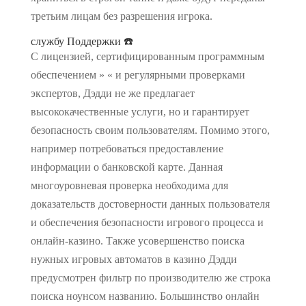
третьим лицам без разрешения игрока.
службу Поддержки ☎️
С лицензией, сертифицированным программным
обеспечением » « и регулярными проверками
экспертов, Дэдди не же предлагает
высококачественные услуги, но и гарантирует
безопасность своим пользователям. Помимо этого,
например потребоваться предоставление
информации о банковской карте. Данная
многоуровневая проверка необходима для
доказательств достоверности данных пользователя
и обеспечения безопасности игрового процесса и
онлайн-казино. Также усовершенство поиска
нужных игровых автоматов в казино Дэдди
предусмотрен фильтр по производителю же строка
поиска ноунсом названию. Большинство онлайн