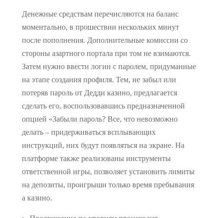
Денежные средствам перечисляются на баланс
моментально, в прошествии нескольких минут
после пополнения. Дополнительные комиссии со
стороны азартного портала при том не взимаются.
Затем нужно ввести логин с паролем, придуманные
на этапе создания профиля. Тем, не забыл или
потеряв пароль от Дедди казино, предлагается
сделать его, воспользовавшись предназначенной
опцией «Забыли пароль? Все, что невозможно
делать – придерживаться всплывающих
инструкций, них будут появляться на экране. На
платформе также реализованы инструменты
ответственной игры, позволяет установить лимиты
на депозиты, проигрыши только время пребывания
а казино.