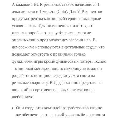
А каждые 1 EUR реальных ставок начисляется 1
очко лишено и 1 монета (Coin). Для VIP-клиентов
предусмотрен эксклюзивный сервис и выгодные
условия игры. Для подчиненных или тех, кто
желает попробовать игру без риска, многие
онлайн-казино предлагают демоверсии игр. В
деморежиме используются виртуальные ссуды, что
позволяет осмотреть с правилами только
функциями игры кроме финансовых потерь. Только
– отличный методом понять механику автомата и
разработать позицию перед запуском слота на
реальные кварплату. В Дэдди казино представлен
широкий ассортимент игровых автоматов на
любой вкус.
Они создаются командой разработчиков казино
же обеспечивают высокий уровень безопасности