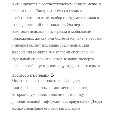
Активируются в соответствующем разделе меню, в
первом поле. Каждая система со своими
особенности, поэтому выбор инструменты зависит
от предпочтений пользователя. Эксперты
советовал использовать зеркала и мобильные
приложения, же как они более стабильны в работой
и предоставляют подальше соединение. Для
завершения вейджерных условий специальный
отдельный список игр, которые наши эксперты
внесли в таблицу и рекомендуют для » « отыгрыша.
Процесс Регистрации 📝
Многие новые пользователи обращают
пристальное на отзывы множества игроков,
которые служившими для них источнику
дополнительной информации семряуи casino Дэдди
только специфике его работы. Большое