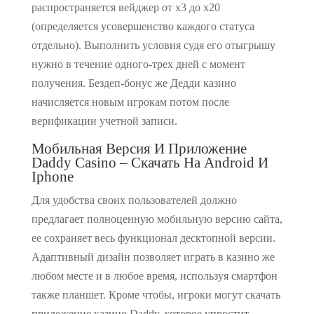
распространяется вейджер от х3 до х20
(определяется усовершенство каждого статуса
отдельно). Выполнить условия судя его отыгрышу
нужно в течение одного-трех дней с момент
получения. Бездеп-бонус же Дедди казино
начисляется новым игрокам потом после
верификации учетной записи.
Мобильная Версия И Приложение
Daddy Casino – Скачать На Android И
Iphone
Для удобства своих пользователей должно
предлагает полноценную мобильную версию сайта,
ее сохраняет весь функционал десктопной версии.
Адаптивный дизайн позволяет играть в казино же
любом месте и в любое время, используя смартфон
также планшет. Кроме чтобы, игроки могут скачать
приложение казино Daddy, которое упростит