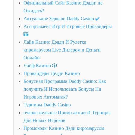
Официальный Cайт Казино Дэдди: не
Ожидать?
Актуальное Зеркало Daddy Casino ✔️
Ассортимент Игр И Игровые Провайдеры
🎰
Лайв Казино Дэдди И Рулетка
киромарусом Live Дилером и Деньги
Онлайн
Лайф Казино 🎲
Провайдеры Дедди Казино
Бонусная Программа Daddy Casino: Как
получить И Использовать Бонусы На
Игровых Автоматах?
Турниры Daddy Casino
очаровательные Промо-акции И Турниры
Для Новых Игроков
Промокоды Казино Деди киромарусом