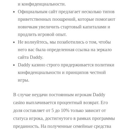
и конфиденциальности.
Официальным сайт предлагает несколько типов
приветственных поощрений, которые помогают
новичкам увеличить стартовый капиталами и
продлить игровой опыт.
Не волнуйтесь, мы позаботились о том, чтобы
него вас была определенная ссылка на зеркало
сайта Daddy.
Daddy казино строго придерживается политики
конфиденциальности и принципов честной
игры.
В случае неудачи постоянным игрокам Daddy
casino выплачивается процентный возврат. Его
доля составляет от 5 до 10% только зависит от
статуса игрока, достигнутого в рамках программы
преданность. На полученные семейные средства