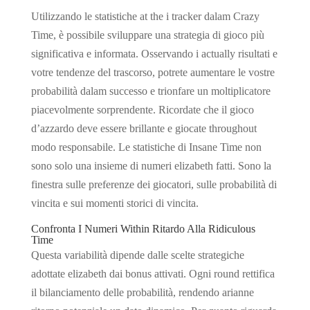
Utilizzando le statistiche at the i tracker dalam Crazy
Time, è possibile sviluppare una strategia di gioco più
significativa e informata. Osservando i actually risultati e
votre tendenze del trascorso, potrete aumentare le vostre
probabilità dalam successo e trionfare un moltiplicatore
piacevolmente sorprendente. Ricordate che il gioco
d’azzardo deve essere brillante e giocate throughout
modo responsabile. Le statistiche di Insane Time non
sono solo una insieme di numeri elizabeth fatti. Sono la
finestra sulle preferenze dei giocatori, sulle probabilità di
vincita e sui momenti storici di vincita.
Confronta I Numeri Within Ritardo Alla Ridiculous
Time
Questa variabilità dipende dalle scelte strategiche
adottate elizabeth dai bonus attivati. Ogni round rettifica
il bilanciamento delle probabilità, rendendo arianne