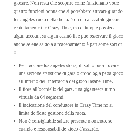
giocare. Non resta che scoprire come funzionano votre
quattro funzioni bonus che si potrebbero attivare girando
los angeles ruota della dicha. Non è realizzabile giocare
gratuitamente the Crazy Time, ma chiunque possieda
algun account su algun casinò live può osservare il gioco
anche se elle saldo a almacenamiento è pari some sort of
0.
Per tracciare los angeles storia, di solito puoi trovare
una sezione statistiche di gara o cronologia pada gioco
all’interno dell’interfaccia del gioco Insane Time.
Il fiore all’occhiello del gara, una gigantesca turno
virtuale da 64 segmenti.
Il indicazione del conduttore in Crazy Time no si
limita de flesta gestione della ruota.
Non è consigliabile saltare presente momento, se
cuando è responsabili de gioco d’azzardo.