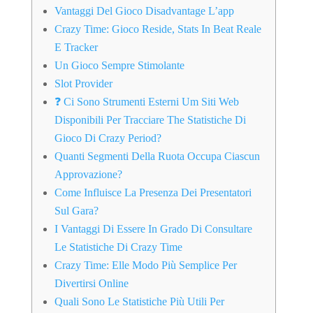
Vantaggi Del Gioco Disadvantage L’app
Crazy Time: Gioco Reside, Stats In Beat Reale
E Tracker
Un Gioco Sempre Stimolante
Slot Provider
❓ Ci Sono Strumenti Esterni Um Siti Web
Disponibili Per Tracciare The Statistiche Di
Gioco Di Crazy Period?
Quanti Segmenti Della Ruota Occupa Ciascun
Approvazione?
Come Influisce La Presenza Dei Presentatori
Sul Gara?
I Vantaggi Di Essere In Grado Di Consultare
Le Statistiche Di Crazy Time
Crazy Time: Elle Modo Più Semplice Per
Divertirsi Online
Quali Sono Le Statistiche Più Utili Per