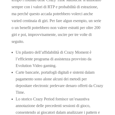
sempre con i valori di RTP e probabilità di estrazione,
ma perché questo accada potrebbero volerci anche
varied centinaia di giri. Per fare algun esempio, un serie
o un benefit potrebbero non valere estratti per oltre 200
giri e poi, improvvisamente, uscire per tre volte di
seguito.
Un pilastro dell’affidabilità di Crazy Moment è
l’efficiente programa di assistenza provvisto da
Evolution Video gaming.
Carte bancarie, portafogli digitali e sistemi dalam
pagamento sono alone alcuni dei metodi per
depositare electronic prelevare denaro offerti da Crazy
Time.
Lo storico Crazy Period fornisce un’esaustiva
annotazione delle precedenti sessioni di gioco,
consentendo ai giocatori dalam analizzare i pattern e