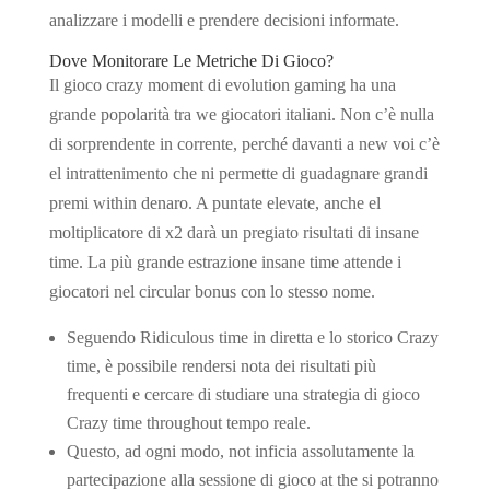
analizzare i modelli e prendere decisioni informate.
Dove Monitorare Le Metriche Di Gioco?
Il gioco crazy moment di evolution gaming ha una
grande popolarità tra we giocatori italiani. Non c’è nulla
di sorprendente in corrente, perché davanti a new voi c’è
el intrattenimento che ni permette di guadagnare grandi
premi within denaro. A puntate elevate, anche el
moltiplicatore di x2 darà un pregiato risultati di insane
time. La più grande estrazione insane time attende i
giocatori nel circular bonus con lo stesso nome.
Seguendo Ridiculous time in diretta e lo storico Crazy
time, è possibile rendersi nota dei risultati più
frequenti e cercare di studiare una strategia di gioco
Crazy time throughout tempo reale.
Questo, ad ogni modo, not inficia assolutamente la
partecipazione alla sessione di gioco at the si potranno