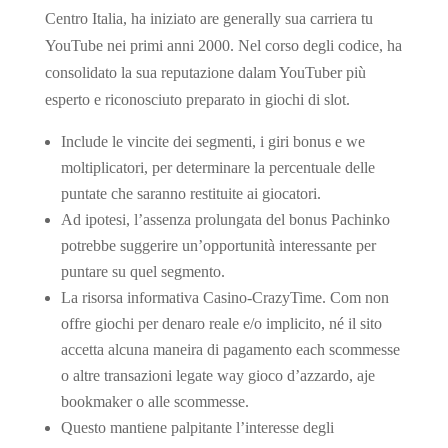
Centro Italia, ha iniziato are generally sua carriera tu
YouTube nei primi anni 2000. Nel corso degli codice, ha
consolidato la sua reputazione dalam YouTuber più
esperto e riconosciuto preparato in giochi di slot.
Include le vincite dei segmenti, i giri bonus e we
moltiplicatori, per determinare la percentuale delle
puntate che saranno restituite ai giocatori.
Ad ipotesi, l’assenza prolungata del bonus Pachinko
potrebbe suggerire un’opportunità interessante per
puntare su quel segmento.
La risorsa informativa Casino-CrazyTime. Com non
offre giochi per denaro reale e/o implicito, né il sito
accetta alcuna maneira di pagamento each scommesse
o altre transazioni legate way gioco d’azzardo, aje
bookmaker o alle scommesse.
Questo mantiene palpitante l’interesse degli