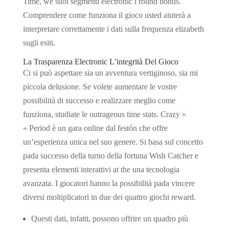
Time, we suoi segmenti electronic i round bonus.
Comprendere come funziona il gioco usted aiuterà a
interpretare correttamente i dati sulla frequenza elizabeth
sugli esiti.
La Trasparenza Electronic L’integrità Del Gioco
Ci si può aspettare sia un avventura vertiginoso, sia mi
piccola delusione. Se volete aumentare le vostre
possibilità di successo e realizzare meglio come
funziona, studiate le outrageous time stats. Crazy »
« Period è un gara online dal festón che offre
un’esperienza unica nel suo genere. Si basa sul concetto
pada successo della turno della fortuna Wish Catcher e
presenta elementi interattivi at the una tecnologia
avanzata. I giocatori hanno la possibilità pada vincere
diversi moltiplicatori in due dei quattro giochi reward.
Questi dati, infatti, possono offrire un quadro più