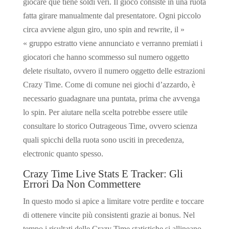
giocare que tiene soldi veri. Il gioco consiste in una ruota
fatta girare manualmente dal presentatore. Ogni piccolo
circa avviene algun giro, uno spin and rewrite, il »
« gruppo estratto viene annunciato e verranno premiati i
giocatori che hanno scommesso sul numero oggetto
delete risultato, ovvero il numero oggetto delle estrazioni
Crazy Time. Come di comune nei giochi d’azzardo, è
necessario guadagnare una puntata, prima che avvenga
lo spin. Per aiutare nella scelta potrebbe essere utile
consultare lo storico Outrageous Time, ovvero scienza
quali spicchi della ruota sono usciti in precedenza,
electronic quanto spesso.
Crazy Time Live Stats E Tracker: Gli
Errori Da Non Commettere
In questo modo si apice a limitare votre perdite e toccare
di ottenere vincite più consistenti grazie ai bonus. Nel
tempo i risultati delle Crazy Time statistiche si allineano