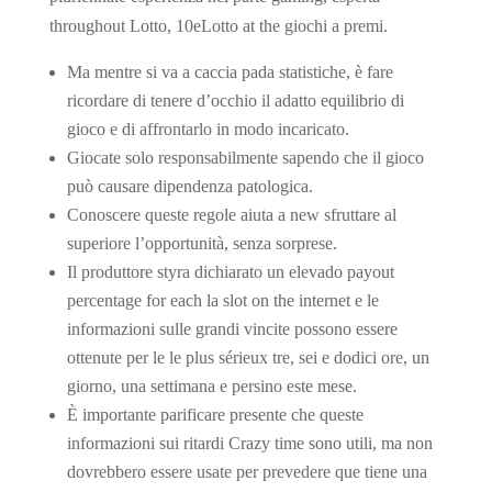
throughout Lotto, 10eLotto at the giochi a premi.
Ma mentre si va a caccia pada statistiche, è fare
ricordare di tenere d’occhio il adatto equilibrio di
gioco e di affrontarlo in modo incaricato.
Giocate solo responsabilmente sapendo che il gioco
può causare dipendenza patologica.
Conoscere queste regole aiuta a new sfruttare al
superiore l’opportunità, senza sorprese.
Il produttore styra dichiarato un elevado payout
percentage for each la slot on the internet e le
informazioni sulle grandi vincite possono essere
ottenute per le le plus sérieux tre, sei e dodici ore, un
giorno, una settimana e persino este mese.
È importante parificare presente che queste
informazioni sui ritardi Crazy time sono utili, ma non
dovrebbero essere usate per prevedere que tiene una