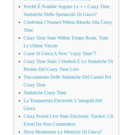
Perché È Notable Seguire Le » « Crazy Time
Statistiche Dello Spettacolo Di Gioco?
Confronta I Numeri Within Ritardo Alla Crazy
Time
Crazy Time Stats Within Tempo Reale, Tutte
Le Ultime Vincite
Come Si Gioca A New “crazy Time”?
Crazy Time Stats: I Simboli E Le Statistiche Di
Premio Del Crazy Time Live
Tracciamento Delle Statistiche Del Casinò Per
Crazy Time
Statistiche Crazy Time
La Trasparenza Electronic L’integrità Del
Gioco
Crazy Period Live Stats Electronic Tracker: Gli
Errori Da Non Commettere
Dove Monitorare Le Metriche Di Gioco?