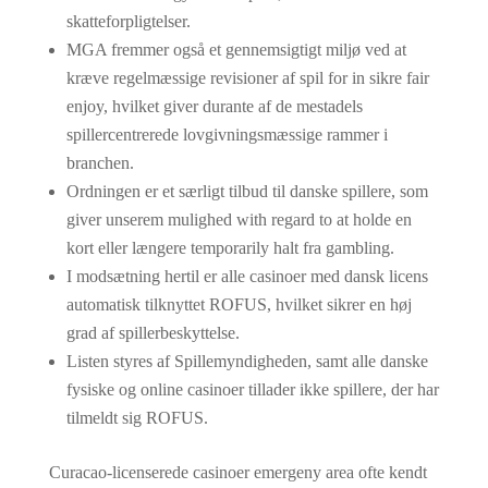
skatteforpligtelser.
MGA fremmer også et gennemsigtigt miljø ved at
kræve regelmæssige revisioner af spil for in sikre fair
enjoy, hvilket giver durante af de mestadels
spillercentrerede lovgivningsmæssige rammer i
branchen.
Ordningen er et særligt tilbud til danske spillere, som
giver unserem mulighed with regard to at holde en
kort eller længere temporarily halt fra gambling.
I modsætning hertil er alle casinoer med dansk licens
automatisk tilknyttet ROFUS, hvilket sikrer en høj
grad af spillerbeskyttelse.
Listen styres af Spillemyndigheden, samt alle danske
fysiske og online casinoer tillader ikke spillere, der har
tilmeldt sig ROFUS.
Curacao-licenserede casinoer emergeny area ofte kendt