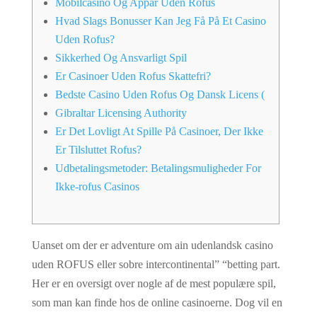
Mobilcasino Og Appar Uden Rofus
Hvad Slags Bonusser Kan Jeg Få På Et Casino
Uden Rofus?
Sikkerhed Og Ansvarligt Spil
Er Casinoer Uden Rofus Skattefri?
Bedste Casino Uden Rofus Og Dansk Licens (
Gibraltar Licensing Authority
Er Det Lovligt At Spille På Casinoer, Der Ikke
Er Tilsluttet Rofus?
Udbetalingsmetoder: Betalingsmuligheder For
Ikke-rofus Casinos
Uanset om der er adventure om ain udenlandsk casino
uden ROFUS eller sobre intercontinental” “betting part.
Her er en oversigt over nogle af de mest populære spil,
som man kan finde hos de online casinoerne. Dog vil en