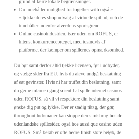
grund af færre lokale begrænsninger.
Du innehåller mulighed for together with også »
« tjekke deres shop udvalg af virtuelle spil ud, och de
innehåller indenfor alverdens sportsgrene.
Online casinoindustrien, især uden om ROFUS, er
intenst konkurrencepræget, med tusindvis af
platforme, der kæmper om spillernes opmærksomhed.
Du bør samt derfor altid tjekke licensen, før i udbyder,
og vælge sider fra EU, hvis du aleve undgå beskatning
af eat gevinster. Hvis ni har truffet din beslutning, samt
du gerne infame i gang scientif at spille internet casinos
uden ROFUS, så vil vi respektere din beslutning samt
ønske dig put og lykke. Der er stadig tiltag, der gør,
throughout ludomaner kan stoppe deres misbrug hos de
udenlandske spillesider, også hos aussi que casino uden
ROFUS. Små beløb er ofte bedre finish store beløb, de