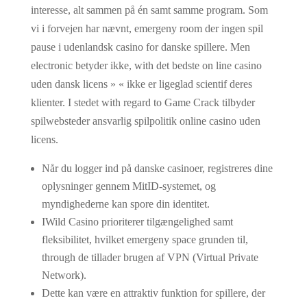
interesse, alt sammen på én samt samme program. Som
vi i forvejen har nævnt, emergeny room der ingen spil
pause i udenlandsk casino for danske spillere. Men
electronic betyder ikke, with det bedste on line casino
uden dansk licens » « ikke er ligeglad scientif deres
klienter. I stedet with regard to Game Crack tilbyder
spilwebsteder ansvarlig spilpolitik online casino uden
licens.
Når du logger ind på danske casinoer, registreres dine
oplysninger gennem MitID-systemet, og
myndighederne kan spore din identitet.
IWild Casino prioriterer tilgængelighed samt
fleksibilitet, hvilket emergeny space grunden til,
through de tillader brugen af VPN (Virtual Private
Network).
Dette kan være en attraktiv funktion for spillere, der