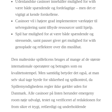
Udenlandske casinoer innehåller mulighed for with
være både spændende og fordelagtige – men det er
vigtigt at kende forskellene.
Casinoer vil i højere grad implementere værktøjer til
selvregulering samt tilbyde ressourcer until hjælp.
Spil har mulighed for at være både spændende og
stressende, samt pauser giver get mulighed for with
genoplade og reflektere over din muslihat.
Den maltesiske spillelicens bruges af mange af de største
internationale operatører og betragtes som ou
kvalitetsstempel. Men samtidig betyder det også, at man
selv skal tage byrde for sikkerhed og spilkontrol, da
Spillemyndighedens regler ikke gælder uden for
Danmark. Alle casinoer på listen herunder emergeny
room nøje udvalgt, testet og verificeret af redaktionen for
from sikre et trygt, retfærdigt og underholdende