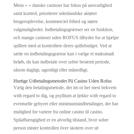
Mens » « danske casinoer har fokus på ansvarlighed
samt kontrol, prioriterer udenlandske aktører
brugeroplevelse, kommerciel frihed og større
valgmuligheder. Indbetalingsgrænser ser en funktion,
och mange casinoer uden ROFUS tilbyder for at hjælpe
spillere med at kontrollere deres spillebudget. Ved at
sætte en indbetalingsgrænse kan i vælge et maksimalt
beløb, du kan indbetale over sobre bestemt periode,
såsom dagligt, ugentligt eller månedligt.
Hurtige Udbetalingsmetoder På Casino Uden Rofus
Vælg den betalingsmetode, der im or her mest bekvem
with regard to dig, og psyllium at tjekke with regard to
eventuelle gebyrer eller minimumsindbetalinger, der har
mulighed for variere fra online casino til casino.
Spilafhængighed er en alvorlig tilstand, hvor sobre
person mister kontrollen över skotern over sit