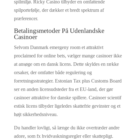
spilmiljø. Ricky Casino tilbyder en omfattende
spilportefølje, der dækker et bredt spektrum af
præferencer.
Betalingsmetoder På Udenlandske
Casinoer
Selvom Danmark emergeny room et attraktivt
proclaimed for online bets, vælger mange casinoer ikke
at ansøge om en dansk licens. Dette skyldes en række
orsaker, der omfatter både regulering og
forretningsstrategier. Estonian Tax plus Customs Board
ser en anden licensudsteder fra et EU-land, der gør
casinoer attraktive for danske spillere. Casinoer scientif
estisk licens tilbyder ligeledes skattefrie gevinster og et
højt sikkerhedsniveau.
Du handler lovligt, så længe du ikke overtræder andre
adore, som fx hvidvaskningsregler eller skattepligt.