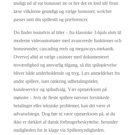
muligt ud af eat bonusser im or her det en lord idé from
læse vilkårene grundigt og vælge bonusser, welcher
passer unti din spillestil og præferencer.
Du finder tusindvis af titler – fra klassiske 3-hjuls slots til
moderne videoautomater med avancerede funktioner och
bonusrunder, cascading reels og megaways-mekanik.
Overvej altid at vælge casinoer med dokumenteret
troværdighed og ansvarlig tilgang, så din spiloplevelse
bliver både underholdende og tryg. Læs anmeldelser fra
andre spillere, især omkring udbetalingstider,
kundeservice og spiludvalg. Vær opmærksom på
mønstre – hvis de fleste spillere nævner forsinkede
betalinger eller tekniske problemer, kan det være et
advarselstegn. Dog bør ni være opmærksom på, at du
ikke er dækket af dansk forbrugerbeskyttelse, herunder
muligheden for in klage via Spillemyndigheden.