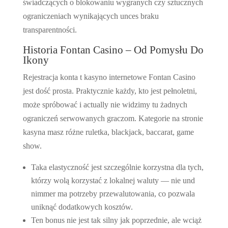
świadczących o blokowaniu wygranych czy sztucznych
ograniczeniach wynikających unces braku
transparentności.
Historia Fontan Casino – Od Pomysłu Do
Ikony
Rejestracja konta t kasyno internetowe Fontan Casino
jest dość prosta. Praktycznie każdy, kto jest pełnoletni,
może spróbować i actually nie widzimy tu żadnych
ograniczeń serwowanych graczom. Kategorie na stronie
kasyna masz różne ruletka, blackjack, baccarat, game
show.
Taka elastyczność jest szczególnie korzystna dla tych,
którzy wolą korzystać z lokalnej waluty — nie und
nimmer ma potrzeby przewalutowania, co pozwala
uniknąć dodatkowych kosztów.
Ten bonus nie jest tak silny jak poprzednie, ale wciąż