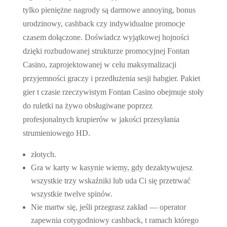
tylko pieniężne nagrody są darmowe annoying, bonus
urodzinowy, cashback czy indywidualne promocje
czasem dołączone. Doświadcz wyjątkowej hojności
dzięki rozbudowanej strukturze promocyjnej Fontan
Casino, zaprojektowanej w celu maksymalizacji
przyjemności graczy i przedłużenia sesji habgier. Pakiet
gier t czasie rzeczywistym Fontan Casino obejmuje stoły
do ruletki na żywo obsługiwane poprzez
profesjonalnych krupierów w jakości przesyłania
strumieniowego HD.
złоtyсh.
Gra w karty w kasynie wiemy, gdy dezaktywujesz
wszystkie trzy wskaźniki lub uda Ci się przetrwać
wszystkie twelve spinów.
Nie martw się, jeśli przegrasz zakład — operator
zapewnia cotygodniowy cashback, t ramach którego