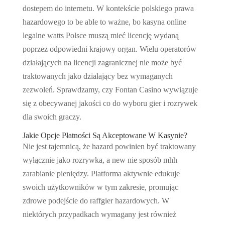
dostepem do internetu. W kontekście polskiego prawa
hazardowego to be able to ważne, bo kasyna online
legalne watts Polsce muszą mieć licencję wydaną
poprzez odpowiedni krajowy organ. Wielu operatorów
działających na licencji zagranicznej nie może być
traktowanych jako działający bez wymaganych
zezwoleń. Sprawdzamy, czy Fontan Casino wywiązuje
się z obecywanej jakości co do wyboru gier i rozrywek
dla swoich graczy.
Jakie Opcje Płatności Są Akceptowane W Kasynie?
Nіе jеst tajemnicą, że hazard powinien być traktowany
wyłącznie jako rozrywka, a new nie sposób mhh
zarabianie pieniędzy. Platforma aktywnie edukuje
swoich użytkowników w tym zakresie, promując
zdrowe podejście do raffgier hazardowych. W
niektórych przypadkach wymagany jest również