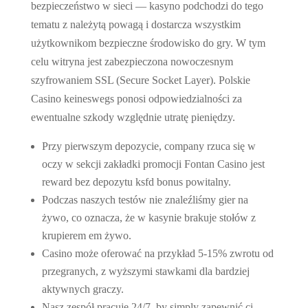
bezpieczeństwo w sieci — kasyno podchodzi do tego
tematu z należytą powagą i dostarcza wszystkim
użytkownikom bezpieczne środowisko do gry. W tym
celu witryna jest zabezpieczona nowoczesnym
szyfrowaniem SSL (Secure Socket Layer). Polskie
Casino keineswegs ponosi odpowiedzialności za
ewentualne szkody względnie utratę pieniędzy.
Przy pierwszym depozycie, company rzuca się w
oczy w sekcji zakładki promocji Fontan Casino jest
reward bez depozytu ksfd bonus powitalny.
Podczas naszych testów nie znaleźliśmy gier na
żywo, co oznacza, że w kasynie brakuje stołów z
krupierem em żywo.
Casino może oferować na przykład 5-15% zwrotu od
przegranych, z wyższymi stawkami dla bardziej
aktywnych graczy.
Nasz zespół pracuje 24/7, by simply zapewnić ci