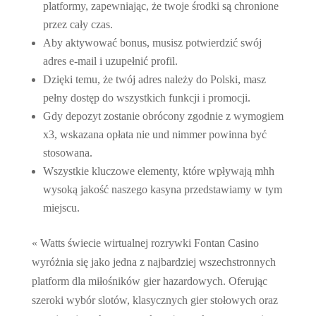
platformy, zapewniając, że twoje środki są chronione
przez cały czas.
Aby aktywować bonus, musisz potwierdzić swój
adres e-mail i uzupełnić profil.
Dzięki temu, że twój adres należy do Polski, masz
pełny dostęp do wszystkich funkcji i promocji.
Gdy depozyt zostanie obrócony zgodnie z wymogiem
x3, wskazana opłata nie und nimmer powinna być
stosowana.
Wszystkie kluczowe elementy, które wpływają mhh
wysoką jakość naszego kasyna przedstawiamy w tym
miejscu.
« Watts świecie wirtualnej rozrywki Fontan Casino
wyróżnia się jako jedna z najbardziej wszechstronnych
platform dla miłośników gier hazardowych. Oferując
szeroki wybór slotów, klasycznych gier stołowych oraz