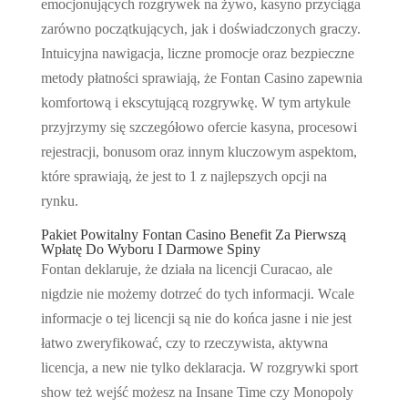
emocjonujących rozgrywek na żywo, kasyno przyciąga
zarówno początkujących, jak i doświadczonych graczy.
Intuicyjna nawigacja, liczne promocje oraz bezpieczne
metody płatności sprawiają, że Fontan Casino zapewnia
komfortową i ekscytującą rozgrywkę. W tym artykule
przyjrzymy się szczegółowo ofercie kasyna, procesowi
rejestracji, bonusom oraz innym kluczowym aspektom,
które sprawiają, że jest to 1 z najlepszych opcji na
rynku.
Pakiet Powitalny Fontan Casino Benefit Za Pierwszą
Wpłatę Do Wyboru I Darmowe Spiny
Fontan deklaruje, że działa na licencji Curacao, ale
nigdzie nie możemy dotrzeć do tych informacji. Wcale
informacje o tej licencji są nie do końca jasne i nie jest
łatwo zweryfikować, czy to rzeczywista, aktywna
licencja, a new nie tylko deklaracja. W rozgrywki sport
show też wejść możesz na Insane Time czy Monopoly