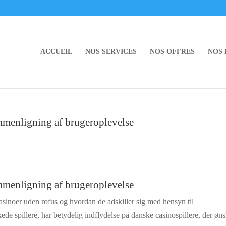
ACCUEIL
NOS SERVICES
NOS OFFRES
NOS
mmenligning af brugeroplevelse
mmenligning af brugeroplevelse
casinoer uden rofus og hvordan de adskiller sig med hensyn til
ede spillere, har betydelig indflydelse på danske casinospillere, der øn