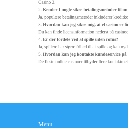
Casino 3.
Kender I nogle sikre betalingsmetoder til on
Ja, populære betalingsmetoder inkluderer kreditk
Hvordan kan jeg sikre mig, at et casino er li
Du kan finde licensinformation nederst på casinoe
Er der fordele ved at spille uden rofus?
Ja, spillere har større frihed til at spille og kan 
Hvordan kan jeg kontakte kundeservice på e
De fleste online casinoer tilbyder flere kontaktmet
Menu