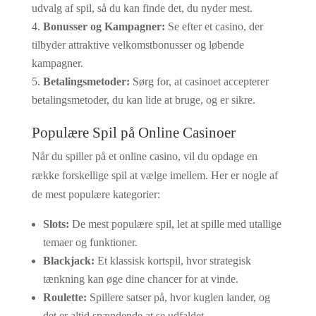
udvalg af spil, så du kan finde det, du nyder mest.
Bonusser og Kampagner:
Se efter et casino, der
tilbyder attraktive velkomstbonusser og løbende
kampagner.
Betalingsmetoder:
Sørg for, at casinoet accepterer
betalingsmetoder, du kan lide at bruge, og er sikre.
Populære Spil på Online Casinoer
Når du spiller på et online casino, vil du opdage en
række forskellige spil at vælge imellem. Her er nogle af
de mest populære kategorier:
Slots:
De mest populære spil, let at spille med utallige
temaer og funktioner.
Blackjack:
Et klassisk kortspil, hvor strategisk
tænkning kan øge dine chancer for at vinde.
Roulette:
Spillere satser på, hvor kuglen lander, og
det er altid spændende at se udfaldet.