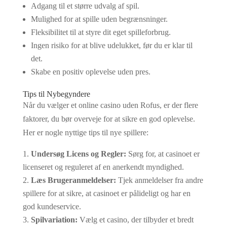
Adgang til et større udvalg af spil.
Mulighed for at spille uden begrænsninger.
Fleksibilitet til at styre dit eget spilleforbrug.
Ingen risiko for at blive udelukket, før du er klar til
det.
Skabe en positiv oplevelse uden pres.
Tips til Nybegyndere
Når du vælger et online casino uden Rofus, er der flere
faktorer, du bør overveje for at sikre en god oplevelse.
Her er nogle nyttige tips til nye spillere:
Undersøg Licens og Regler:
Sørg for, at casinoet er
licenseret og reguleret af en anerkendt myndighed.
Læs Brugeranmeldelser:
Tjek anmeldelser fra andre
spillere for at sikre, at casinoet er pålideligt og har en
god kundeservice.
Spilvariation:
Vælg et casino, der tilbyder et bredt