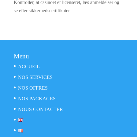
Kontroller, at casinoet er licenseret, læs anmeldelser og
se efter sikkerhedscertifikater.
Menu
ACCUEIL
NOS SERVICES
NOS OFFRES
NOS PACKAGES
NOUS CONTACTER