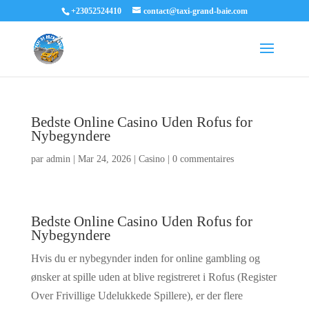
+23052524410
contact@taxi-grand-baie.com
Bedste Online Casino Uden Rofus for
Nybegyndere
par
admin
|
Mar 24, 2026
|
Casino
|
0 commentaires
Bedste Online Casino Uden Rofus for
Nybegyndere
Hvis du er nybegynder inden for online gambling og
ønsker at spille uden at blive registreret i Rofus (Register
Over Frivillige Udelukkede Spillere), er der flere