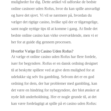
muligheder for dig. Dette artikel vil udforske de bedste
online casinoer uden Rofus, hvor du kan spille ansvarligt
og have det sjovt. Vi vil se nærmere på, hvordan du
vælger det rigtige casino, hvilke spil der er tilgængelige,
samt nogle nyttige tips til at komme i gang. At finde det
bedste online casino kan virke overvældende, men vi er
her for at guide dig gennem processen.
Hvorfor Vælge Et Casino Uden Rofus?
At vælge et online casino uden Rofus har flere fordele,
især for begyndere. Rofus er en dansk ordning designet
til at beskytte spillere ved at give dem mulighed for at
udelukke sig selv fra gambling. Selvom det er en god
ordning for dem, der har problemer med gambling, kan
det være en hindring for nybegyndere, der blot ønsker at
nyde lidt underholdning. Her er nogle grunde til, at det
kan være fordelagtigt at spille på et casino uden Rofus: