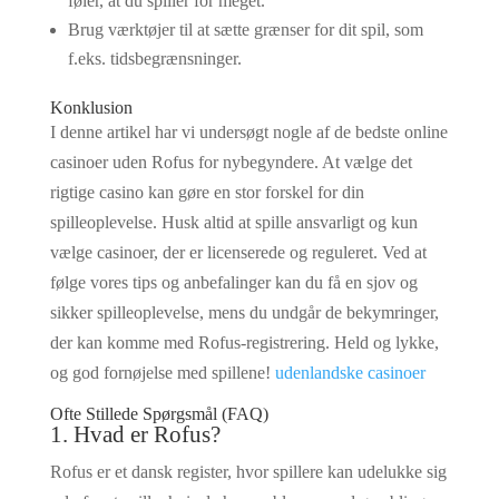
føler, at du spiller for meget.
Brug værktøjer til at sætte grænser for dit spil, som
f.eks. tidsbegrænsninger.
Konklusion
I denne artikel har vi undersøgt nogle af de bedste online
casinoer uden Rofus for nybegyndere. At vælge det
rigtige casino kan gøre en stor forskel for din
spilleoplevelse. Husk altid at spille ansvarligt og kun
vælge casinoer, der er licenserede og reguleret. Ved at
følge vores tips og anbefalinger kan du få en sjov og
sikker spilleoplevelse, mens du undgår de bekymringer,
der kan komme med Rofus-registrering. Held og lykke,
og god fornøjelse med spillene!
udenlandske casinoer
Ofte Stillede Spørgsmål (FAQ)
1. Hvad er Rofus?
Rofus er et dansk register, hvor spillere kan udelukke sig