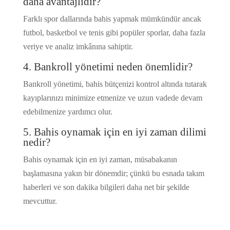
daha avantajlıdır?
Farklı spor dallarında bahis yapmak mümkündür ancak
futbol, basketbol ve tenis gibi popüler sporlar, daha fazla
veriye ve analiz imkânına sahiptir.
4. Bankroll yönetimi neden önemlidir?
Bankroll yönetimi, bahis bütçenizi kontrol altında tutarak
kayıplarınızı minimize etmenize ve uzun vadede devam
edebilmenize yardımcı olur.
5. Bahis oynamak için en iyi zaman dilimi
nedir?
Bahis oynamak için en iyi zaman, müsabakanın
başlamasına yakın bir dönemdir; çünkü bu esnada takım
haberleri ve son dakika bilgileri daha net bir şekilde
mevcuttur.