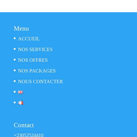
Menu
ACCUEIL
NOS SERVICES
NOS OFFRES
NOS PACKAGES
NOUS CONTACTER
Contact
+23052524410