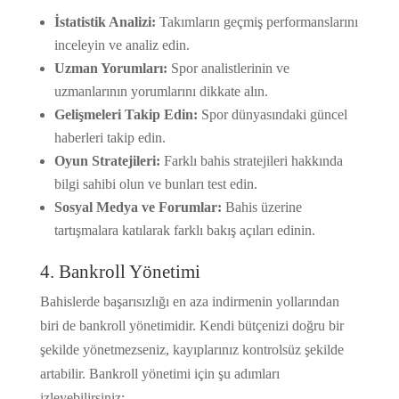
İstatistik Analizi:
Takımların geçmiş performanslarını
inceleyin ve analiz edin.
Uzman Yorumları:
Spor analistlerinin ve
uzmanlarının yorumlarını dikkate alın.
Gelişmeleri Takip Edin:
Spor dünyasındaki güncel
haberleri takip edin.
Oyun Stratejileri:
Farklı bahis stratejileri hakkında
bilgi sahibi olun ve bunları test edin.
Sosyal Medya ve Forumlar:
Bahis üzerine
tartışmalara katılarak farklı bakış açıları edinin.
4. Bankroll Yönetimi
Bahislerde başarısızlığı en aza indirmenin yollarından
biri de bankroll yönetimidir. Kendi bütçenizi doğru bir
şekilde yönetmezseniz, kayıplarınız kontrolsüz şekilde
artabilir. Bankroll yönetimi için şu adımları
izleyebilirsiniz: