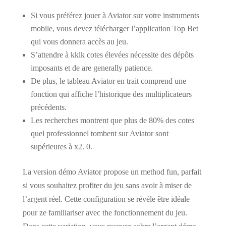
Si vous préférez jouer à Aviator sur votre instruments
mobile, vous devez télécharger l’application Top Bet
qui vous donnera accès au jeu.
S’attendre à kklk cotes élevées nécessite des dépôts
imposants et de are generally patience.
De plus, le tableau Aviator en trait comprend une
fonction qui affiche l’historique des multiplicateurs
précédents.
Les recherches montrent que plus de 80% des cotes
quel professionnel tombent sur Aviator sont
supérieures à x2. 0.
La version démo Aviator propose un method fun, parfait
si vous souhaitez profiter du jeu sans avoir à miser de
l’argent réel. Cette configuration se révèle être idéale
pour ze familiariser avec the fonctionnement du jeu.