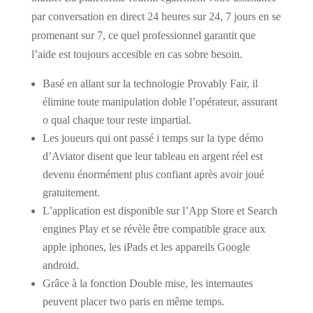
par conversation en direct 24 heures sur 24, 7 jours en se
promenant sur 7, ce quel professionnel garantit que
l’aide est toujours accesible en cas sobre besoin.
Basé en allant sur la technologie Provably Fair, il
élimine toute manipulation doble l’opérateur, assurant
o qual chaque tour reste impartial.
Les joueurs qui ont passé i temps sur la type démo
d’Aviator disent que leur tableau en argent réel est
devenu énormément plus confiant après avoir joué
gratuitement.
L’application est disponible sur l’App Store et Search
engines Play et se révèle être compatible grace aux
apple iphones, les iPads et les appareils Google
android.
Grâce à la fonction Double mise, les internautes
peuvent placer two paris en même temps.