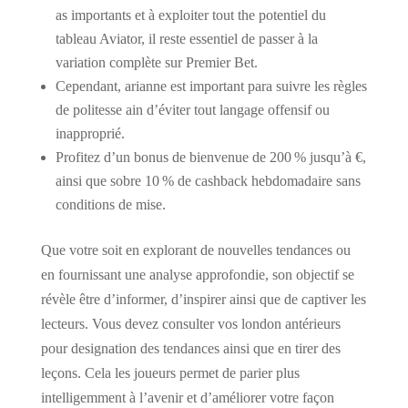
as importants et à exploiter tout the potentiel du
tableau Aviator, il reste essentiel de passer à la
variation complète sur Premier Bet.
Cependant, arianne est important para suivre les règles
de politesse ain d’éviter tout langage offensif ou
inapproprié.
Profitez d’un bonus de bienvenue de 200 % jusqu’à €,
ainsi que sobre 10 % de cashback hebdomadaire sans
conditions de mise.
Que votre soit en explorant de nouvelles tendances ou
en fournissant une analyse approfondie, son objectif se
révèle être d’informer, d’inspirer ainsi que de captiver les
lecteurs. Vous devez consulter vos london antérieurs
pour designation des tendances ainsi que en tirer des
leçons. Cela les joueurs permet de parier plus
intelligemment à l’avenir et d’améliorer votre façon