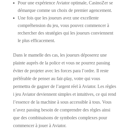
Pour une expérience Aviator optimale, CasinoZer se
démarque comme un choix de premier agencement.
Une fois que les joueurs avez une excellente
compréhension du jeu, vous pouvez commencer à
rechercher des stratégies qui les joueurs conviennent
le plus efficacement.
Dans le mamelle des cas, les joueurs déposerez une
plainte auprès de la police et vous ne pourrez passing
éviter de projeter avec les forces para l’ordre. Il reste
préférable de penser au fair-play, votre qui vous
permettra de gagner de l’argent réel à Aviator. Les règles
i jeu Aviator deviennent simples et intuitives, ce qui rend
l’essence de la machine à sous accessible à tous. Vous
n’avez passing besoin de comprendre des règles ainsi
que des combinaisons de symboles complexes pour
commencer à jouer à Aviator.