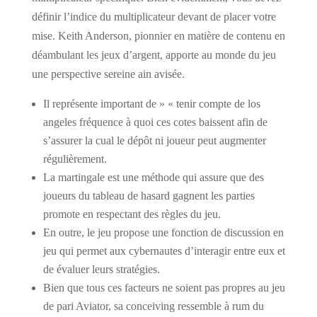
définir l’indice du multiplicateur devant de placer votre
mise. Keith Anderson, pionnier en matière de contenu en
déambulant les jeux d’argent, apporte au monde du jeu
une perspective sereine ain avisée.
Il représente important de » « tenir compte de los
angeles fréquence à quoi ces cotes baissent afin de
s’assurer la cual le dépôt ni joueur peut augmenter
régulièrement.
La martingale est une méthode qui assure que des
joueurs du tableau de hasard gagnent les parties
promote en respectant des règles du jeu.
En outre, le jeu propose une fonction de discussion en
jeu qui permet aux cybernautes d’interagir entre eux et
de évaluer leurs stratégies.
Bien que tous ces facteurs ne soient pas propres au jeu
de pari Aviator, sa conceiving ressemble à rum du