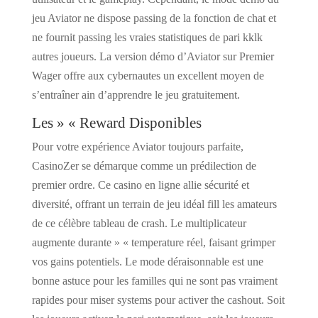
jeu Aviator ne dispose passing de la fonction de chat et
ne fournit passing les vraies statistiques de pari kklk
autres joueurs. La version démo d’Aviator sur Premier
Wager offre aux cybernautes un excellent moyen de
s’entraîner ain d’apprendre le jeu gratuitement.
Les » « Reward Disponibles
Pour votre expérience Aviator toujours parfaite,
CasinoZer se démarque comme un prédilection de
premier ordre. Ce casino en ligne allie sécurité et
diversité, offrant un terrain de jeu idéal fill les amateurs
de ce célèbre tableau de crash. Le multiplicateur
augmente durante » « temperature réel, faisant grimper
vos gains potentiels. Le mode déraisonnable est une
bonne astuce pour les familles qui ne sont pas vraiment
rapides pour miser systems pour activer the cashout. Soit