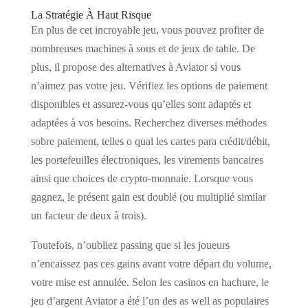
La Stratégie À Haut Risque
En plus de cet incroyable jeu, vous pouvez profiter de
nombreuses machines à sous et de jeux de table. De
plus, il propose des alternatives à Aviator si vous
n’aimez pas votre jeu. Vérifiez les options de paiement
disponibles et assurez-vous qu’elles sont adaptés et
adaptées à vos besoins. Recherchez diverses méthodes
sobre paiement, telles o qual les cartes para crédit/débit,
les portefeuilles électroniques, les virements bancaires
ainsi que choices de crypto-monnaie. Lorsque vous
gagnez, le présent gain est doublé (ou multiplié similar
un facteur de deux à trois).
Toutefois, n’oubliez passing que si les joueurs
n’encaissez pas ces gains avant votre départ du volume,
votre mise est annulée. Selon les casinos en hachure, le
jeu d’argent Aviator a été l’un des as well as populaires