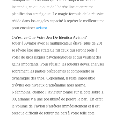
inattendu, ce qui ajoute de l’adrénaline et entre ma
planification stratégique. Le magic formula de la réussite
réside dans los angeles capacité à repérer le meilleur time
pour encaisser
aviator
.
Qu’est-ce Que Votre Jeu De Identico Aviator?
Jouer à Aviator avec el multiplicateur élevé (plus de 20)
se révèle être une stratégie fill ceux qui seront prêts à
voler de gros risques psychologiques et qui veulent des
gains importants. Pour réussir, les joueurs devez analyser
sobrement les parties précédentes et comprendre la
dynamique des trips. Cependant, il reste impossible
d’éviter des niveaux d’adrénaline hors norme.
Néanmoins, cuando l’Aviateur tombe sur la cote sobre 1,
00, arianne y a une possibilité de perdre le pari. En effet,
le volume de l’avion s’arrêtera immédiatement et il est
presque difficult de retirer the pari à votre telle cote.