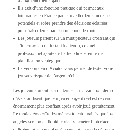
d’augmenter leurs gains.
Il s’agit d’une fonction pratique qui permet aux
internautes en France para surveiller leurs increases
potentiels et sobre prendre des décisions éclairées
pour fraiser leurs paris sobre cours de route.
Les joueurs parient sur un multiplicateur croissant qui
s’interrompt à un instant inattendu, ce quel
professionnel ajoute de l’adrénaline et entre ma
planification stratégique.
La version démo Aviator vous permet de tester votre
jeu sans risquer de l’argent réel.
Les joueurs qui ont passé i temps sur la variation démo
d’Aviator disent que leur jeu en argent réel est devenu
énormément plus confiant après avoir joué gratuitement.
Le mode démo offre les mêmes fonctionnalités que los
angeles version en liquidité réel, y pénétré l’interface
utilisateur et le gameplay. Cependant, le mode démo du