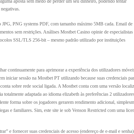
r alguma aposta sem medo de perder um seu dinheiro, podendo tentar
 negativas.
o JPG, PNG systems PDF, com tamanho máximo 5MB cada. Email de
amentos sem restrições. Análises Mostbet Casino opinie de especialista
colos SSL/TLS 256-bit – mesmo padrão utilizado por instituições
lhar continuamente para aprimorar a experiência dos utilizadores móvei
em iniciar sessão na Mostbet PT utilizando because suas credenciais pa
conta sobre rede social ligada. A Mostbet conta com uma versão locali
a totalmente adaptada ao idioma elizabeth às preferências 2 utilizadore
ente forma sobre os jogadores gerarem rendimento adicional, simples
legas e familiares. Sim, este site ie sob Venson Restricted com uma lice
rar” e fornecer suas credenciais de acesso (endereço de e-mail e senha)