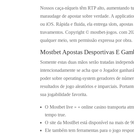
Nossos caça-níqueis têm RTP alto, aumentando tu
maraudage de apostar sobre verdade. A applicatio
ou iOS. Rápida e fluida, ela entrega slots, apos
travamentos. Copyright © mostbet-jogos. com 2025
qualquer meio, sem permissão expressa por obra.
Mostbet Apostas Desportivas E Gambl
Somente estas duas mãos serão tratadas independ
intencionadamente se acha que o Jogador ganhará,
poder sobre operating-system geradores de números
resultados de jogo aleatórios e imparciais. Portant
sua jogabilidade favorita.
O Mostbet live » « online casino transporta atm
tempo true.
O site da MostBet está disponível na mais de 
Ele também tem ferramentas para o jogo respon