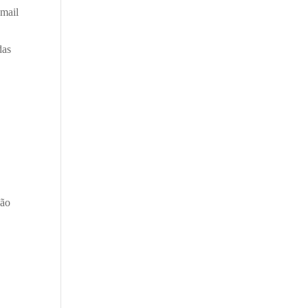
-mail
das
ção