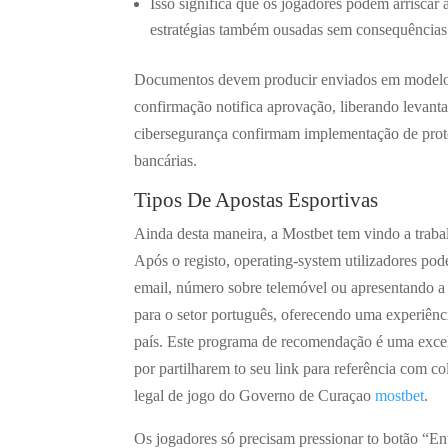
Isso significa que os jogadores podem arrisca
estratégias também ousadas sem consequências
Documentos devem producir enviados em model
confirmação notifica aprovação, liberando levant
cibersegurança confirmam implementação de proto
bancárias.
Tipos De Apostas Esportivas
Ainda desta maneira, a Mostbet tem vindo a traba
Após o registo, operating-system utilizadores pod
email, número sobre telemóvel ou apresentando a 
para o setor português, oferecendo uma experiênci
país. Este programa de recomendação é uma excel
por partilharem to seu link para referência com co
legal de jogo do Governo de Curaçao
mostbet
.
Os jogadores só precisam pressionar to botão “Ent