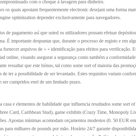
s compromissado com o choque à lavagem para dinheiro.
les os quais apostam frequentemente electronic desejam uma forma mai
h engine optimization depender exclusivamente para navegadores.
s de pagamento así que usted os utilizadores possam efetuar depósitos
ana. É importante despuntar que, durante o processo de registo e em al
 a fornecer arquivos de » « identificação para efeitos para verificação. E
idad online, visando asegurar a segurança como também a conformidade
nte ressaltar que este bónus, tal como some sort of maioria das promoç
es de ter a possibilidade de ser levantado. Estes requisitos variam confo
m ser cumpridos enel de um limitado prazo.
 casa e elementos de habilidade que influencia resultados some sort of
Three Card, Caribbean Stud), game exhibits (Crazy Time, Monopoly Li
pções. Apostas mínimas acomodam orçamentos modestos (0. 50 EUR e
as para milhares de pounds por mão. Horário 24/7 garante disponibilid