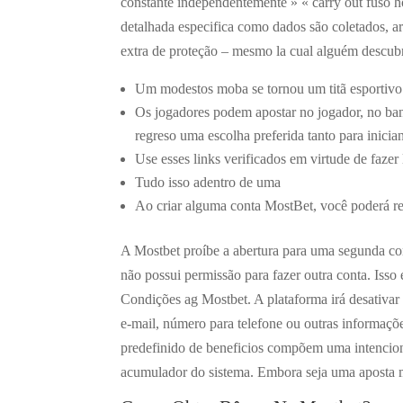
constante independentemente » « carry out fuso ho
detalhada especifica como dados são coletados, a
extra de proteção – mesmo la cual alguém descubr
Um modestos moba se tornou um titã esportivo 
Os jogadores podem apostar no jogador, no banq
regreso uma escolha preferida tanto para inicia
Use esses links verificados em virtude de fazer
Tudo isso adentro de uma
Ao criar alguma conta MostBet, você poderá rec
A Mostbet proíbe a abertura para uma segunda co
não possui permissão para fazer outra conta. Isso 
Condições ag Mostbet. A plataforma irá desativar
e-mail, número para telefone ou outras informaçõ
predefinido de beneficios compõem uma intencio
acumulador do sistema. Embora seja uma aposta m