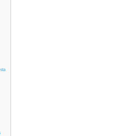
sta
s