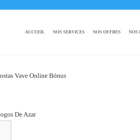
ACCUEIL
NOS SERVICES
NOS OFFRES
NOS
postas Vave Online Bónus
Jogos De Azar