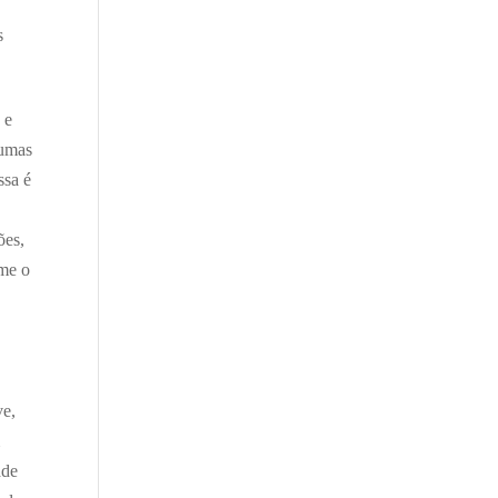
s
 e
gumas
ssa é
ões,
rme o
ve,
m
ade