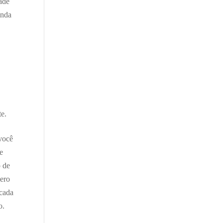
dade
anda
.
te.
você
 e
o de
mero
 cada
o.