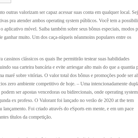
o outras valorizam ser capaz acessar suas conta em qualquer local. Se
nativas pra atender ambos operating system públicos. Você tem a possibil
 o aplicativo móvel. Saiba também sobre seus bônus especiais, modos p
 de ganhar muito. Um dos caça-níqueis néanmoins populares entre os
cassinos clássicos os quais lhe permitirão testear suas habilidades
uindo sua carteira bancária e evite arriesgar alto mais do que a quantia 
 maré sobre vitórias. O valor total dos bônus e promoções pode ser al
ócios zero ambiente competitivo de hoje. – Uma intencionadamente dupl
 podem ser apostas vencedoras ou bidirecionais, onde operating system
gunda ex profeso. O Valorant foi lançado no verão de 2020 at the tem
u lançamento. Foi criado através do eSports em mente, e em um pace
ntes títulos da competição.