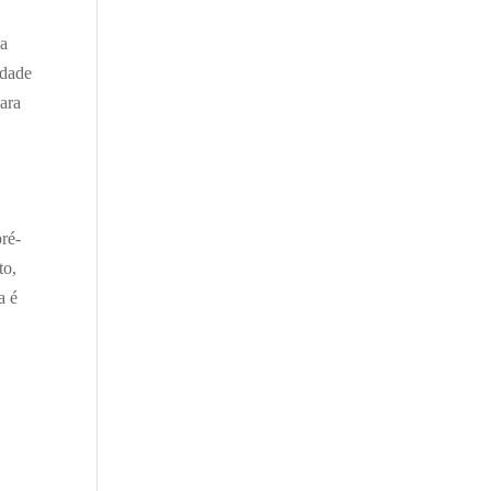
ja
idade
ara
pré-
to,
a é