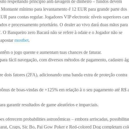
o respeitando princípio anti-lavagem de dinheiro – fundos devem
o. Montante mínimo para levantamento é 12 EUR para grande parte dos
R para contas regular. Jogadores VIP electronic níveis superiores car
ados e processamento prioritário. O dealer ao vivo dará duas mãos para
O Banqueiro zero Bacará não se refere à odaie e o Jogador não se
 apostar
mostbet
.
antêm o jogo quente e aumentam tuas chances de faturar.
e para fácil navegação, com diversos métodos de pagamento, cadastro ági
bre dois fatores (2FA), adicionando uma banda extra de proteção contra
bônus de boas-vindas de +125% em relação à o seu pagamento até R$ 
ara garantir resultados de game aleatórios e imparciais.
s oferecem probabilities astronómicas – embora arriscadas, possibilit
carat, Craps, Sic Bo, Pai Gow Poker e Red-colored Dog completam co