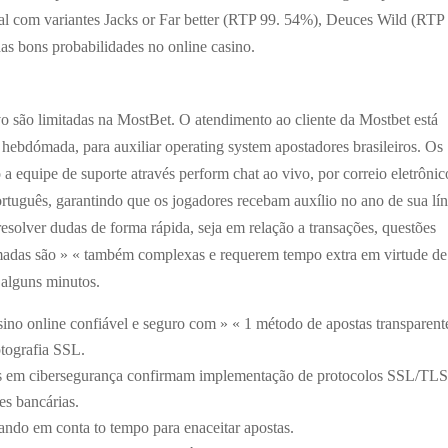
al com variantes Jacks or Far better (RTP 99. 54%), Deuces Wild (RTP
as bons probabilidades no online casino.
vo são limitadas na MostBet. O atendimento ao cliente da Mostbet está
or hebdómada, para auxiliar operating system apostadores brasileiros. Os
 equipe de suporte através perform chat ao vivo, por correio eletrônic
rtuguês, garantindo que os jogadores recebam auxílio no ano de sua lí
 resolver dudas de forma rápida, seja em relação a transações, questões
amadas são » « também complexas e requerem tempo extra em virtude de
 alguns minutos.
ino online confiável e seguro com » « 1 método de apostas transparent
ptografia SSL.
tas em cibersegurança confirmam implementação de protocolos SSL/TL
es bancárias.
ando em conta to tempo para enaceitar apostas.