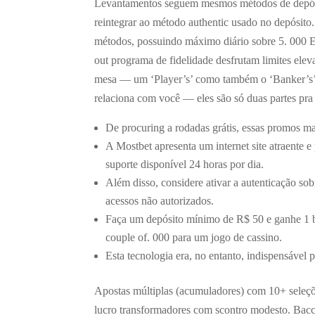
Levantamentos seguem mesmos métodos de depósit
reintegrar ao método authentic usado no depósit
métodos, possuindo máximo diário sobre 5. 000 EU
out programa de fidelidade desfrutam limites elev
mesa — um ‘Player’s’ como também o ‘Banker’s’. 
relaciona com você — eles são só duas partes pra
De procuring a rodadas grátis, essas promos m
A Mostbet apresenta um internet site atraente 
suporte disponível 24 horas por dia.
Além disso, considere ativar a autenticação so
acessos não autorizados.
Faça um depósito mínimo de R$ 50 e ganhe 1 
couple of. 000 para um jogo de cassino.
Esta tecnologia era, no entanto, indispensável p
Apostas múltiplas (acumuladores) com 10+ seleçõe
lucro transformadores com scontro modesto. Bac