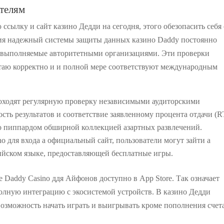
ителям
 ссылку и сайт казино Дедди на сегодня, этого обезопасить себя
ия надежный системы защиты данных казино Daddy постоянно
, выполняемые авторитетными организациями. Эти проверки
таю корректно и и полной мере соответствуют международным
роходят регулярную проверку независимыми аудиторскими
ть результатов и соответствие заявленному процента отдачи (R
о пиппардом обширной коллекцией азартных развлечений.
o для входа а официальный сайт, пользователи могут зайти а
сийском языке, предоставляющей бесплатные игры.
Daddy Casino ддя Айфонов доступно в App Store. Так означает
 полную интеграцию с экосистемой устройств. В казино Дедди
озможность начать играть и выигрывать кроме пополнения счета