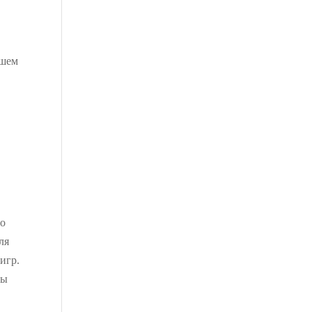
ашем
но
ля
игр.
ры