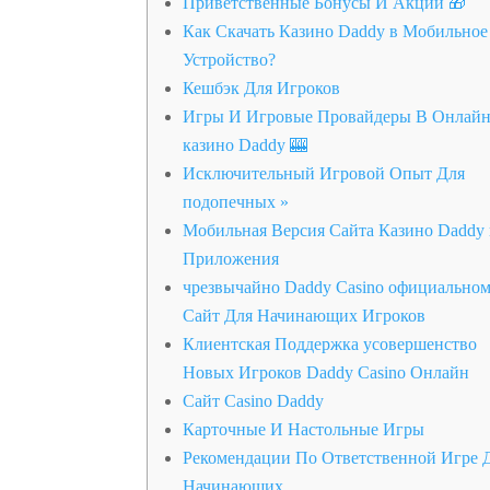
Приветственные Бонусы И Акции 🎁
Как Скачать Казино Daddy в Мобильное
Устройство?
Кешбэк Для Игроков
Игры И Игровые Провайдеры В Онлайн
казино Daddy 🎰
Исключительный Игровой Опыт Для
подопечных »
Мобильная Версия Сайта Казино Daddy
Приложения
чрезвычайно Daddy Casino официально
Сайт Для Начинающих Игроков
Клиентская Поддержка усовершенство
Новых Игроков Daddy Casino Онлайн
Cайт Casino Daddy
Карточные И Настольные Игры
Рекомендации По Ответственной Игре 
Начинающих