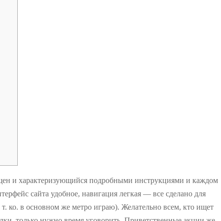
щен и характеризующийся подробными инструкциями и каждом
терфейс сайта удобное, навигация легкая — все сделано для
т. ко. в основном же метро играю). Желательно всем, кто ищет
илки, только нужно время уговорить. Приветственные акции же