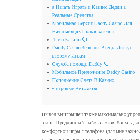
а Начать Играть и Казино Дедди а
Реальные Средства
Мобильная Версия Daddy Casino Для
Начинающих Пользователей
Лайф Казино 🎲
Daddy Casino Зеркало: Всегда Доступ
второму Играм
Служба помощи Daddy 📞
Мобильное Приложение Daddy Casino
Пополнение Счета В Казино
« игровые Автоматы
Вывод выигрышей также максимально упро
этапе. Предлинный выбор слотов, бонусы, ин
комфортной игры с телефона (для мне важно, 
качественное онлайн-казино поиграть с моб