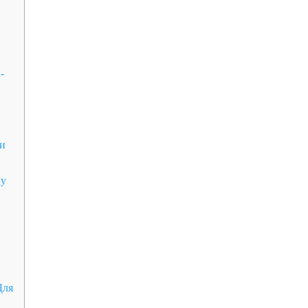
-
 и
му
Для