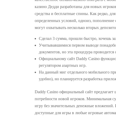
казино Дедди разработаны для новых игроко
средства и бесплатные спины. Как редко, дл
определенных условий, одноиз, пополнение
могут охватывать несколько вторых депозито
Сделал 3 сумма, прошли быстро, хочешь за
Учитывавшимися первом выводе понадобит
документов, но эта процедура проводитс
Официальному сайт Daddy Casino функцио
регулятором азартных игр.
На данный миг отдельного мобильного прил
удобно), но планируется разработка прил
Daddy Casino официальный сайт предлагает
потребности новой игроков. Минимальная сум
игру без значительных денежные вложений. 
доступные для игры в любые игровые автома