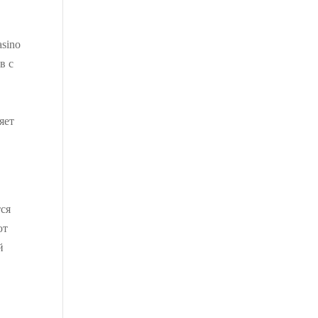
sino
в с
яет
тся
ют
й