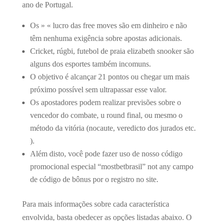
ano de Portugal.
Os » « lucro das free moves são em dinheiro e não
têm nenhuma exigência sobre apostas adicionais.
Cricket, rúgbi, futebol de praia elizabeth snooker são
alguns dos esportes também incomuns.
O objetivo é alcançar 21 pontos ou chegar um mais
próximo possível sem ultrapassar esse valor.
Os apostadores podem realizar previsões sobre o
vencedor do combate, u round final, ou mesmo o
método da vitória (nocaute, veredicto dos jurados etc.
).
Além disto, você pode fazer uso de nosso código
promocional especial “mostbetbrasil” not any campo
de código de bônus por o registro no site.
Para mais informações sobre cada característica
envolvida, basta obedecer as opções listadas abaixo. O