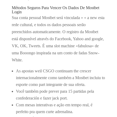
Métodos Seguros Para Vencer Os Dados De Mostbet
Login
Sua conta pessoal Mostbet será vinculada » « a new esta
rede cultural, e todos os dados pessoais serão
preenchidos automaticamente. O registro da Mostbet
está disponível através do Facebook, Yahoo and google,
VK, OK, Tweets. É uma slot machine «fabulosa» de
uma Booongo inspirada na um conto de fadas Snow-
White.
As apostas weil CSGO continuam the crescer
internacionalmente como também a Mostbet incluiu to
esporte como part integrante de sua oferta.
Você também pode prever para 15 partidas pela
confederación e fazer jack port.
Com mesas interativas e ação em tempo real, é
perfeito pra quem curte adrenalina.