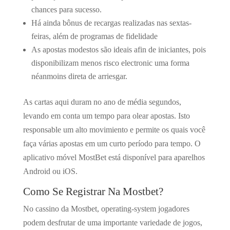
chances para sucesso.
Há ainda bônus de recargas realizadas nas sextas-
feiras, além de programas de fidelidade
As apostas modestos são ideais afin de iniciantes, pois
disponibilizam menos risco electronic uma forma
néanmoins direta de arriesgar.
As cartas aqui duram no ano de média segundos,
levando em conta um tempo para olear apostas. Isto
responsable um alto movimiento e permite os quais você
faça várias apostas em um curto período para tempo. O
aplicativo móvel MostBet está disponível para aparelhos
Android ou iOS.
Como Se Registrar Na Mostbet?
No cassino da Mostbet, operating-system jogadores
podem desfrutar de uma importante variedade de jogos,