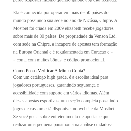
Ela é conhecida por operar em mais de 50 países do
mundo possuindo sua sede no ano de Nicósia, Chipre. A
Mostbet foi criada em 2009 elizabeth recebe jogadores
sobre mais de 80 países. De propriedade da Venson Ltd.
com sede na Chipre, a incapere de apostas tem formação
na Europa Oriental e é regulamentada em Curaçao e »
« conta com muitos bônus, e código promocional.
Como Posso Verificar A Minha Conta?
Com um catálogo high grade, é a escolha ideal para
jogadores portugueses, garantindo segurança e
acessibilidade com suporte em vários idiomas. Além
dieses apostas esportivas, uma seção completa possuindo
jogos de cassino está disponível no website da Mostbet.
Se você gosta sobre entretenimento de apostas e quer
realizar uma pequena parsimonia na análise cuidadosa