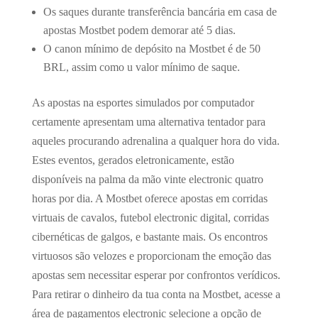
Os saques durante transferência bancária em casa de
apostas Mostbet podem demorar até 5 dias.
O canon mínimo de depósito na Mostbet é de 50
BRL, assim como u valor mínimo de saque.
As apostas na esportes simulados por computador
certamente apresentam uma alternativa tentador para
aqueles procurando adrenalina a qualquer hora do vida.
Estes eventos, gerados eletronicamente, estão
disponíveis na palma da mão vinte electronic quatro
horas por dia. A Mostbet oferece apostas em corridas
virtuais de cavalos, futebol electronic digital, corridas
cibernéticas de galgos, e bastante mais. Os encontros
virtuosos são velozes e proporcionam the emoção das
apostas sem necessitar esperar por confrontos verídicos.
Para retirar o dinheiro da tua conta na Mostbet, acesse a
área de pagamentos electronic selecione a opção de