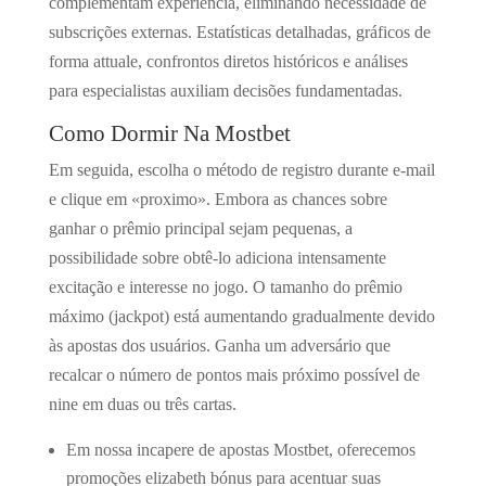
complementam experiência, eliminando necessidade de
subscrições externas. Estatísticas detalhadas, gráficos de
forma attuale, confrontos diretos históricos e análises
para especialistas auxiliam decisões fundamentadas.
Como Dormir Na Mostbet
Em seguida, escolha o método de registro durante e-mail
e clique em «proximo». Embora as chances sobre
ganhar o prêmio principal sejam pequenas, a
possibilidade sobre obtê-lo adiciona intensamente
excitação e interesse no jogo. O tamanho do prêmio
máximo (jackpot) está aumentando gradualmente devido
às apostas dos usuários. Ganha um adversário que
recalcar o número de pontos mais próximo possível de
nine em duas ou três cartas.
Em nossa incapere de apostas Mostbet, oferecemos
promoções elizabeth bónus para acentuar suas