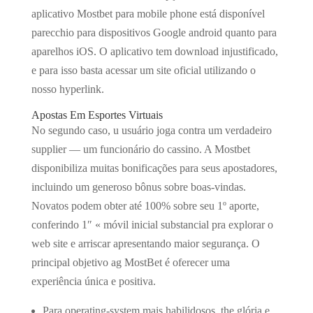
aplicativo Mostbet para mobile phone está disponível
parecchio para dispositivos Google android quanto para
aparelhos iOS. O aplicativo tem download injustificado,
e para isso basta acessar um site oficial utilizando o
nosso hyperlink.
Apostas Em Esportes Virtuais
No segundo caso, u usuário joga contra um verdadeiro
supplier — um funcionário do cassino. A Mostbet
disponibiliza muitas bonificações para seus apostadores,
incluindo um generoso bônus sobre boas-vindas.
Novatos podem obter até 100% sobre seu 1º aporte,
conferindo 1″ « móvil inicial substancial pra explorar o
web site e arriscar apresentando maior segurança. O
principal objetivo ag MostBet é oferecer uma
experiência única e positiva.
Para operating-system mais habilidosos, the glória e