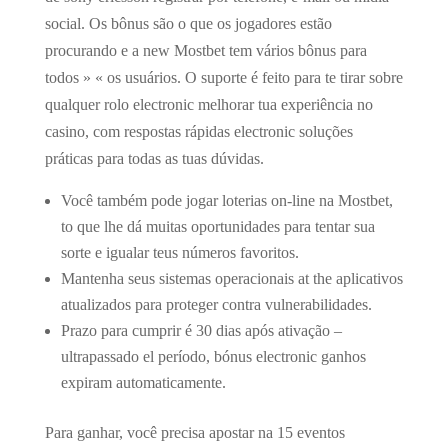
social. Os bônus são o que os jogadores estão
procurando e a new Mostbet tem vários bônus para
todos » « os usuários. O suporte é feito para te tirar sobre
qualquer rolo electronic melhorar tua experiência no
casino, com respostas rápidas electronic soluções
práticas para todas as tuas dúvidas.
Você também pode jogar loterias on-line na Mostbet,
to que lhe dá muitas oportunidades para tentar sua
sorte e igualar teus números favoritos.
Mantenha seus sistemas operacionais at the aplicativos
atualizados para proteger contra vulnerabilidades.
Prazo para cumprir é 30 dias após ativação –
ultrapassado el período, bónus electronic ganhos
expiram automaticamente.
Para ganhar, você precisa apostar na 15 eventos