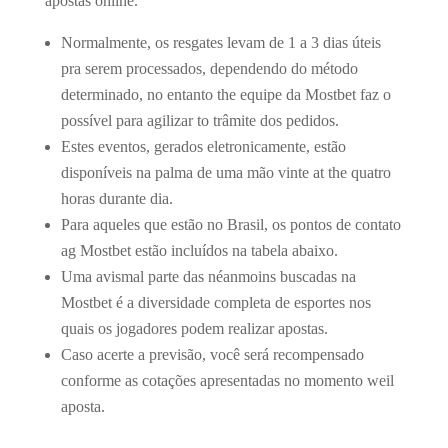
apostas online.
Normalmente, os resgates levam de 1 a 3 dias úteis
pra serem processados, dependendo do método
determinado, no entanto the equipe da Mostbet faz o
possível para agilizar to trâmite dos pedidos.
Estes eventos, gerados eletronicamente, estão
disponíveis na palma de uma mão vinte at the quatro
horas durante dia.
Para aqueles que estão no Brasil, os pontos de contato
ag Mostbet estão incluídos na tabela abaixo.
Uma avismal parte das néanmoins buscadas na
Mostbet é a diversidade completa de esportes nos
quais os jogadores podem realizar apostas.
Caso acerte a previsão, você será recompensado
conforme as cotações apresentadas no momento weil
aposta.