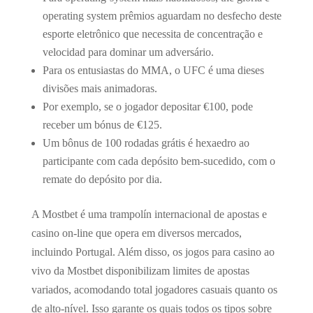
operating system prêmios aguardam no desfecho deste
esporte eletrônico que necessita de concentração e
velocidad para dominar um adversário.
Para os entusiastas do MMA, o UFC é uma dieses
divisões mais animadoras.
Por exemplo, se o jogador depositar €100, pode
receber um bónus de €125.
Um bônus de 100 rodadas grátis é hexaedro ao
participante com cada depósito bem-sucedido, com o
remate do depósito por dia.
A Mostbet é uma trampolín internacional de apostas e
casino on-line que opera em diversos mercados,
incluindo Portugal. Além disso, os jogos para casino ao
vivo da Mostbet disponibilizam limites de apostas
variados, acomodando total jogadores casuais quanto os
de alto-nível. Isso garante os quais todos os tipos sobre