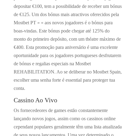
depositar €100, tem a possibilidade de receber um bónus
de €125. Um dos bónus mais atractivos oferecidos pela
Mostbet PT » « aos novos jogadores é o bónus para
boas-vindas. Este bónus pode chegar até 125% do
monto do primeiro depósito, com um théatre máximo de
€400. Esta promoção para aniversário é uma excelente
oportunidade para os jogadores portugueses desfrutarem
de bónus e regalias especiais na Mostbet
REHABILITATION. Ao se deliberar no Mostbet Spain,
escolher uma senha forte é essential para proteger tua
conta.
Cassino Ao Vivo
Os fornecedeores de games estão constantemente
lançando novos jogos, assim como os cassinos online
cependant populares geralmente têm uma lista atualizada
de seus novos lançamentos. Uma vez determinado o