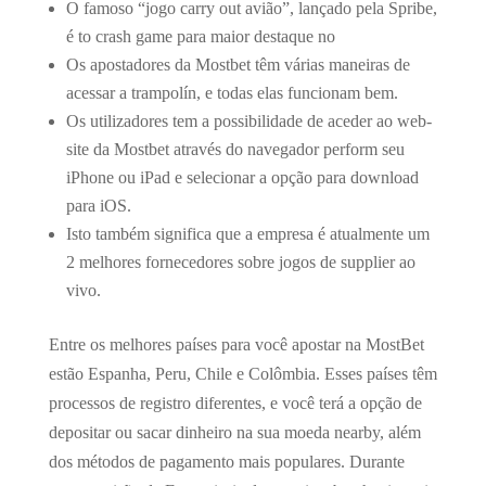
O famoso “jogo carry out avião”, lançado pela Spribe,
é to crash game para maior destaque no
Os apostadores da Mostbet têm várias maneiras de
acessar a trampolín, e todas elas funcionam bem.
Os utilizadores tem a possibilidade de aceder ao web-
site da Mostbet através do navegador perform seu
iPhone ou iPad e selecionar a opção para download
para iOS.
Isto também significa que a empresa é atualmente um
2 melhores fornecedores sobre jogos de supplier ao
vivo.
Entre os melhores países para você apostar na MostBet
estão Espanha, Peru, Chile e Colômbia. Esses países têm
processos de registro diferentes, e você terá a opção de
depositar ou sacar dinheiro na sua moeda nearby, além
dos métodos de pagamento mais populares. Durante