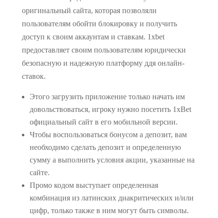
оригинальный сайта, которая позволяли
пользователям обойти блокировку и получить
доступ к своим аккаунтам и ставкам. 1xbet
предоставляет своим пользователям юридически
безопасную и надежную платформу ддя онлайн-
ставок.
Этого загрузить приложение только начать им
довольствоваться, игроку нужно посетить 1xBet
официальный сайт в его мобильной версии.
Чтобы воспользоваться бонусом а депозит, вам
необходимо сделать депозит и определенную
сумму а выполнить условия акции, указанные на
сайте.
Промо кодом выступает определенная
комбинация из латинских диакритических и/или
цифр, только также в ним могут быть символы.