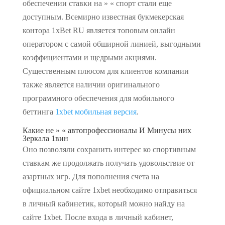
обеспечении ставки на » « спорт стали еще
доступным. Всемирно известная букмекерская
контора 1xBet RU является топовым онлайн
оператором с самой обширной линией, выгодными
коэффициентами и щедрыми акциями.
Существенным плюсом для клиентов компании
также является наличии оригинального
программного обеспечения для мобильного
беттинга
1xbet мобильная версия
.
Какие не » « автопрофессионалы И Минусы них
Зеркала 1вин
Оно позволяли сохранить интерес ко спортивным
ставкам же продолжать получать удовольствие от
азартных игр. Для пополнения счета на
официальном сайте 1xbet необходимо отправиться
в личный кабинетик, который можно найду на
сайте 1xbet. После входа в личный кабинет,