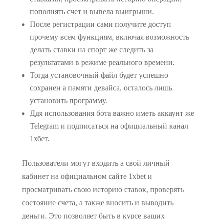
пополнять счет и вывела выигрыши.
После регистрации сами получите доступ
прочему всем функциям, включая возможность
делать ставки на спорт же следить за
результатами в режиме реального времени.
Тогда установочный файл будет успешно
сохранен а памяти девайса, осталось лишь
установить программу.
Ддя использования бота важно иметь аккаунт же
Telegram и подписаться на официальный канал
1хбет.
Пользователи могут входить а свой личный
кабинет на официальном сайте 1xbet и
просматривать свою историю ставок, проверять
состояние счета, а также вносить и выводить
деньги. Это позволяет быть в курсе ваших