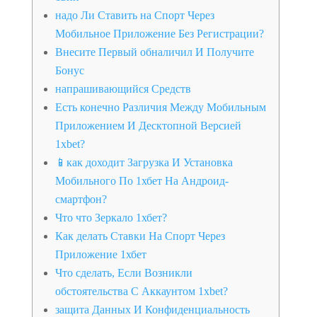
надо Ли Ставить на Спорт Через
Мобильное Приложение Без Регистрации?
Внесите Первый обналичил И Получите
Бонус
напрашивающийся Средств
Есть конечно Различия Между Мобильным
Приложением И Десктопной Версией
1xbet?
📱как доходит Загрузка И Установка
Мобильного По 1хбет На Андроид-
смартфон?
Что что Зеркало 1хбет?
Как делать Ставки На Спорт Через
Приложение 1хбет
Что сделать, Если Возникли
обстоятельства С Аккаунтом 1xbet?
защита Данных И Конфиденциальность