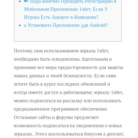
🔑 Надо конечно Проходить Регистрацию в
Мобильном Приложении 1хбет, Если У
Игрока Есть Аккаунт в Компании?
а Установить Приложение ддя Android?
Поэтому, ним использованием зеркала 1хбет,
необходимо быть осведомлены, бдительным и
принимаю все меры предосторожности для защиты
наших данных и твоей безопасности. Если сами
хотите быть в курсе последних обновлений и
всегда имеете доступ к работающему зеркалу 1хбет,
можно подписаться на рассылку или использовать
предназначенное программное обеспечение.
Остальные сайты и форумы предлагают
возможность подписаться на уведомления о новых
зеркалах. Этого воспользоваться бонусом а депозит,