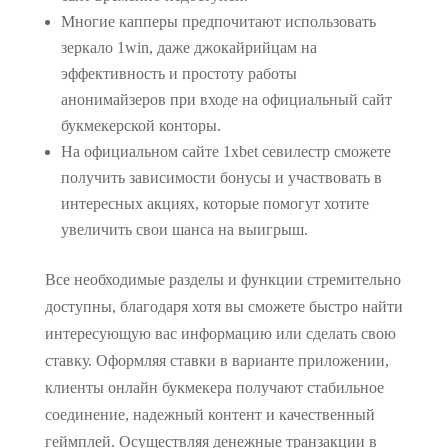
Многие капперы предпочитают использовать
зеркало 1win, даже джокайрийцам на
эффективность и простоту работы
анонимайзеров при входе на официальный сайт
букмекерской конторы.
На официальном сайте 1xbet севилестр сможете
получить зависимости бонусы и участвовать в
интересных акциях, которые помогут хотите
увеличить свои шанса на выигрыш.
Все необходимые разделы и функции стремительно
доступны, благодаря хотя вы сможете быстро найти
интересующую вас информацию или сделать свою
ставку. Оформляя ставки в варианте приложении,
клиенты онлайн букмекера получают стабильное
соединение, надежный контент и качественный
геймплей. Осуществляя денежные транзакции в