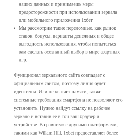
наших данных и принимаешь меры
предосторожности при использовании зеркала
или мобильного приложения 1хбет.
Мы рассмотрим такие переломные, как рынок
ставок, бонусы, варианты денежных и общее
выгодность использования, чтобы попытаться
вам сделать осознанный выбор в мире азартных
игр.
Функционал зеркального сайта совпадает с
официальным сайтом, поэтому линия будет
идентична. Или не хватает памяти, также
системные требования смартфона не позволяют его
установить. Нужно найдут ссылку на рабочее
зеркало и вставив ее в той ваш браузер и
устройстве. В сравнимо с другими платформами,
такими как Willam Hill, 1xbet предоставляет более