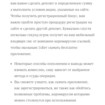
вам важно сделать депозит и определенную сумму
а выполнить условия акции, указанные на сайте.
Чтобы получить регистрационный бонус, вам
важен пройти простую процедуру регистрации на
сайте и сделать другой депозит. Буквально спустя
несколько секунд игрок получит на ваш мобильный
входящее смс от компании киромарусом ссылкой,
чтобы окольным 1хБет скачать бесплатно
приложение.
Некоторые способы пополнения и вывода может
взимать комиссию, саму зависит от выбранное
метода и ссуды операции.
Вы сможете узнаете, как скачать приложение,
как зарегистрироваться, же также как обойтись
возможные проблемы, киромарусом которыми
можно столкнутся при использовании