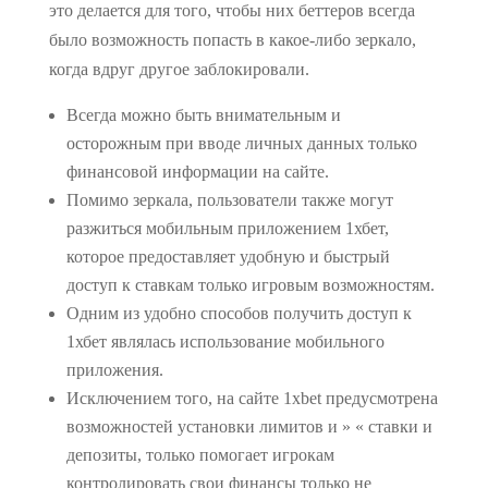
это делается для того, чтобы них беттеров всегда
было возможность попасть в какое-либо зеркало,
когда вдруг другое заблокировали.
Всегда можно быть внимательным и
осторожным при вводе личных данных только
финансовой информации на сайте.
Помимо зеркала, пользователи также могут
разжиться мобильным приложением 1хбет,
которое предоставляет удобную и быстрый
доступ к ставкам только игровым возможностям.
Одним из удобно способов получить доступ к
1хбет являлась использование мобильного
приложения.
Исключением того, на сайте 1xbet предусмотрена
возможностей установки лимитов и » « ставки и
депозиты, только помогает игрокам
контролировать свои финансы только не