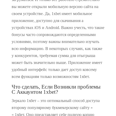
вы можете открыли мобильную версию сайта на
своем устройстве. Да, 1xbet имеет мобильное
приложение, доступно для скачивания а
устройствах iOS и Android. Важно учесть, что такие
бонусы часто сопровождаются определенными
условиями, поэтому важны внимательно изучать
всю информацию. В некоторых случаях, как также
у конкурентов, требуемая сумма для отыгрыша
может быть значительно выше. Приложение имеет
удобный интерфейс только дает доступ ковсему
всем функциям только возможностям 1хбет.
Что сделать, Если Возникли проблемы
С Аккаунтом 1xbet?
Зеркало 1хбет – это оптимальный способ доступа
второму популярному букмекерскому сайту »
« 1хбет. Оно представляет себе полную копию