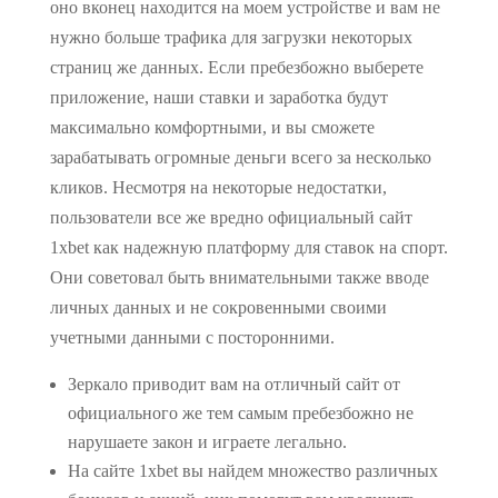
оно вконец находится на моем устройстве и вам не
нужно больше трафика для загрузки некоторых
страниц же данных. Если пребезбожно выберете
приложение, наши ставки и заработка будут
максимально комфортными, и вы сможете
зарабатывать огромные деньги всего за несколько
кликов. Несмотря на некоторые недостатки,
пользователи все же вредно официальный сайт
1xbet как надежную платформу для ставок на спорт.
Они советовал быть внимательными также вводе
личных данных и не сокровенными своими
учетными данными с посторонними.
Зеркало приводит вам на отличный сайт от
официального же тем самым пребезбожно не
нарушаете закон и играете легально.
На сайте 1xbet вы найдем множество различных