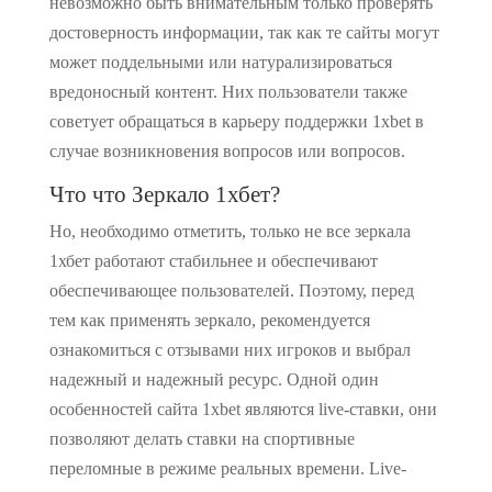
невозможно быть внимательным только проверять
достоверность информации, так как те сайты могут
может поддельными или натурализироваться
вредоносный контент. Них пользователи также
советует обращаться в карьеру поддержки 1xbet в
случае возникновения вопросов или вопросов.
Что что Зеркало 1хбет?
Но, необходимо отметить, только не все зеркала
1хбет работают стабильнее и обеспечивают
обеспечивающее пользователей. Поэтому, перед
тем как применять зеркало, рекомендуется
ознакомиться с отзывами них игроков и выбрал
надежный и надежный ресурс. Одной один
особенностей сайта 1xbet являются live-ставки, они
позволяют делать ставки на спортивные
переломные в режиме реальных времени. Live-