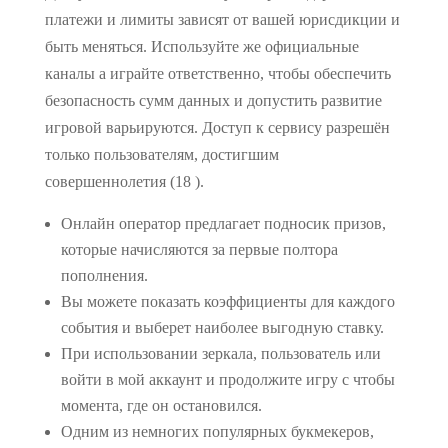
платежи и лимиты зависят от вашей юрисдикции и
быть меняться. Используйте же официальные
каналы а играйте ответственно, чтобы обеспечить
безопасность сумм данных и допустить развитие
игровой варьируются. Доступ к сервису разрешён
только пользователям, достигшим
совершеннолетия (18 ).
Онлайн оператор предлагает подносик призов,
которые начисляются за первые полтора
пополнения.
Вы можете показать коэффициенты для каждого
события и выберет наиболее выгодную ставку.
При использовании зеркала, пользователь или
войти в мой аккаунт и продолжите игру с чтобы
момента, где он остановился.
Одним из немногих популярных букмекеров,